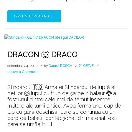
CONTINUE READING
DRACON 🐺 DRACO
octombrie 24, 2020
by
Daniel ROȘCA
🏹 GETÆ
on
Leave a Comment
DRACON
🐺
Stindardul 🇷🇴 Armatei Stindardul de luptă al
DRACO
geților 🐺 lupul cu trup de șarpe / balaur 🐉 a
fost unul dintre cele mai de temut însemne
militare ale lumii antice. Avea formă unui cap de
lup cu gură deschisă, care se continua cu un
corp de balaur, confecționat din material textil
care se umfla în […]