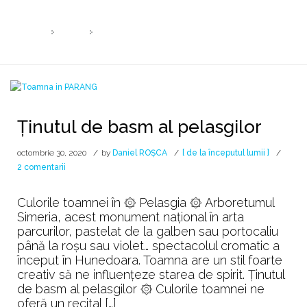
Lună:
octombrie 2020
HOME
2020
OCTOMBRIE
Ținutul de basm al pelasgilor
octombrie 30, 2020
by
Daniel ROȘCA
[ de la începutul lumii ]
la
2 comentarii
Ținutul
de
Culorile toamnei în ۞ Pelasgia ۞ Arboretumul
basm
Simeria, acest monument național în arta
al
parcurilor, pastelat de la galben sau portocaliu
pelasgilor
până la roșu sau violet… spectacolul cromatic a
început în Hunedoara. Toamna are un stil foarte
creativ să ne influențeze starea de spirit. Ținutul
de basm al pelasgilor ۞ Culorile toamnei ne
oferă un recital […]