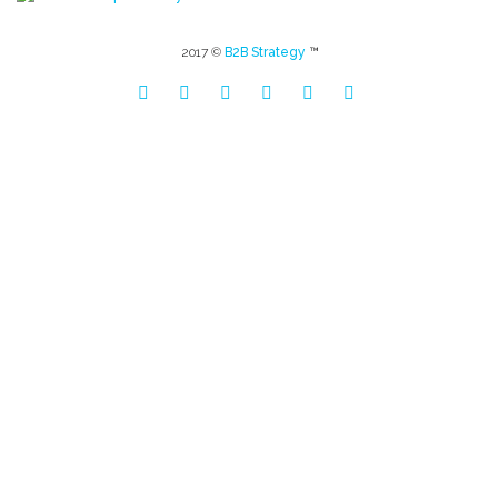
2017 ©
B2B Strategy
™