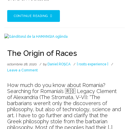
CONTINUE READING
The Origin of Races
octombrie 28, 2020
by
Daniel ROȘCA
[ roots experience ]
on
Leave a Comment
The
Origin
How much do you know about Romania?
of
Searching for Romania’s 🇷🇴 Legacy Clement
Races
of Alexandria (The Stromata, V-VI): “The
barbarians weren’t only the discoverers of
philosophy, but also of technology, science and
art. I have to go further and clarify that the
Greek philosophy stole from the barbarian
philosophy. Most of the peoples had their […]