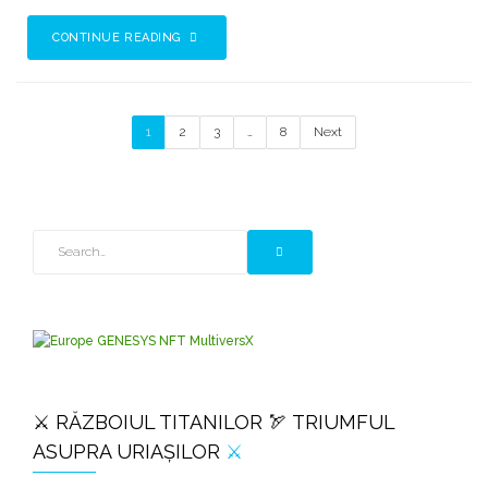
CONTINUE READING
1
2
3
…
8
Next
⚔️ RĂZBOIUL TITANILOR 🏹 TRIUMFUL
ASUPRA URIAȘILOR
⚔️