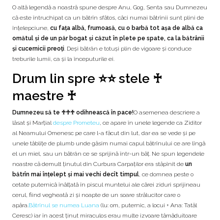
O altă legendă a noastră spune despre Anu, Gog, Senta sau Dumnezeu
că este întruchipat ca un bătrîn sfătos, căci numai bătrînii sunt plini de
înţelepciune,
cu faţa albă, frumoasă, cu o barbă tot aşa de albă ca
omătul şi de un păr bogat şi căzut în plete pe spate, ca la bătrânii
şi cucernicii preoţi
. Deşi bătrân e totuşi plin de vigoare şi conduce
treburile lumii, ca şi la începuturile ei.
Drum lin spre ⭐⭐ stele ♰
maestre ♰
Dumnezeu să te ♰♰♰ odihnească în pace!
O asemenea descriere a
lăsat și Marţial
despre Prometeu
, ce apare în unele legende ca Ziditor
al Neamului Omenesc pe care l-a făcut din lut, dar ea se vede și pe
unele tăblițe de plumb unde găsim numai capul bătrînului ce are lîngă
el un miel, sau un bătrân ce se sprijină într-un băț. Ne spun legendele
noastre că demult ținutul din Curbura Carpaților era stăpînit de
un
bătrîn mai înțelept și mai vechi decît timpul
, ce domnea peste o
cetate puternică înălțată în piscul muntelui ale cărei ziduri sprijineau
cerul, fiind vegheată zi și noapte de un soare strălucitor care o
apăra.
Bătrînul se numea Luana
(lu: om, puternic, a locui + Ana: Tatăl
Ceresc) iar în acest ținut miraculos erau multe izvoare tămăduitoare