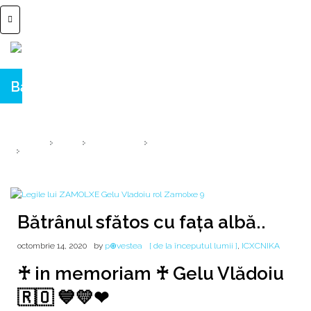
Bătrânul sfătos cu faţa albă..
... cu o barbă tot aşa de albă ca omătul!
HOME
2020
OCTOMBRIE
14
BĂTRÂNUL SFĂTOS CU FAŢA ALBĂ..
Bătrânul sfătos cu faţa albă..
octombrie 14, 2020
by
p⊕vestea
[ de la începutul lumii ]
,
ICXCNIKA
♰ in memoriam ♰ Gelu Vlădoiu
🇷🇴 💙💛❤