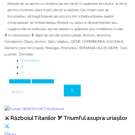
folosite de el pentru a vindeca pe cei răniți în apărarea ținutului, la fel și
pentru învierea celor morți căzuți la datorie. Cei mișei care se
încumetau să tragă foloase pe ascuns din întrebuințarea apelor
miraculoase, se îmbolnăveau fiindcă nu știau și descântecele sau
rugăciunile ce trebuiau spuse odată cu spălarea sau îmbăierea în ele.
♰ in memoriam ♰
,
8500 de ani de continuitate
,
Arimini
,
Ariminia
,
Constantin Olariu Arimin
,
Gelu Vlădoiu
,
GETÆ
,
HYPERBOREA
,
ICXCNIKA
,
Oameni care ne inspiră
,
Pelasgia
,
Prometeu
,
ROMANIA OLD EUROPE
,
Țara
Luanei
,
Zamolxe
Facebook
Prev Article
Next Article
⚔️ Războiul Titanilor 🏹 Triumful asupra uriașilor
⚔️