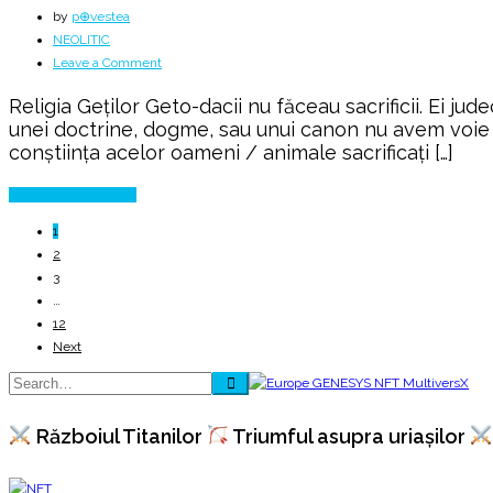
by
p⊕vestea
NEOLITIC
on
Leave a Comment
Totemurile
Religia Geților Geto-dacii nu făceau sacrificii. Ei ju
din
unei doctrine, dogme, sau unui canon nu avem voie s
religia
conştiinţa acelor oameni / animale sacrificaţi […]
geților
Continue Reading
1
2
3
…
12
Next
Războiul Titanilor
Triumful asupra uriașilor