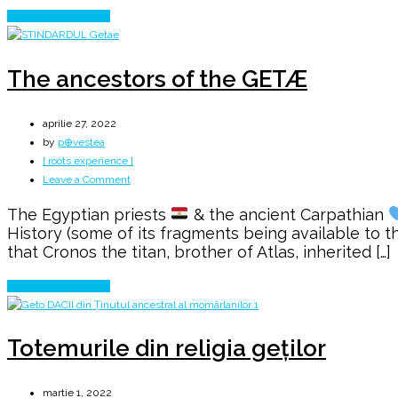
din
Continue Reading
hărțile
digitale
ale
The ancestors of the GETÆ
lumii
aprilie 27, 2022
by
p⊕vestea
[ roots experience ]
on
Leave a Comment
The
The Egyptian priests
& the ancient Carpathian
ancestors
History (some of its fragments being available to t
of
that Cronos the titan, brother of Atlas, inherited […]
the
GETÆ
Continue Reading
Totemurile din religia geților
martie 1, 2022