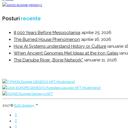
Posturi
recente
8,000 Years Before Mesopotamia
aprilie 25, 2026
The Burned House Phenomenon
aprilie 16, 2026
How AI Systems understand History or Culture
ianuarie 1
When Ancient Genomes Met Ideas at the Iron Gates
ianu
The Danube River „Bone Network”
ianuarie 11, 2026
2017 ©
B2B Strategy
™