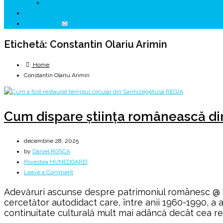
↗ HUNEDOARA Place Branding
↗ CERCETARE
☏ CONTACT
Etichetă:
Constantin Olariu Arimin
Home
Constantin Olariu Arimin
Cum dispare știința românească din 
decembrie 28, 2025
by
Daniel ROȘCA
Povestea HUNEDOAREI
on
Leave a Comment
Cum
Adevăruri ascunse despre patrimoniul românesc @ C
dispare
cercetător autodidact care, între anii 1960-1990, a
știința
continuitate culturală mult mai adâncă decât cea recu
românească