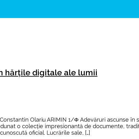
hărțile digitale ale lumii
onstantin Olariu ARIMIN 1/Φ Adevăruri ascunse în sc
 adunat o colecție impresionantă de documente, tradiț
noscută oficial. Lucrările sale, […]