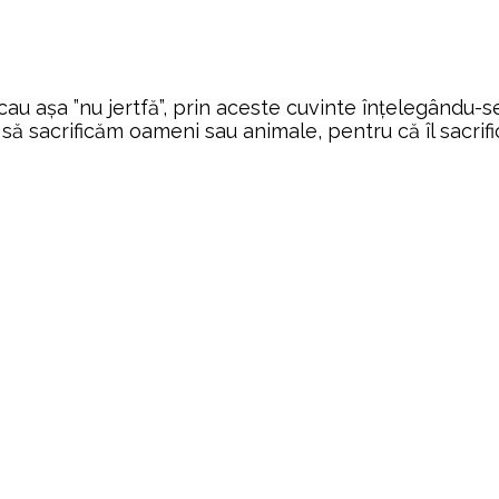
decau aşa ”nu jertfă”, prin aceste cuvinte înţelegându-s
ă sacrificăm oameni sau animale, pentru că îl sacri