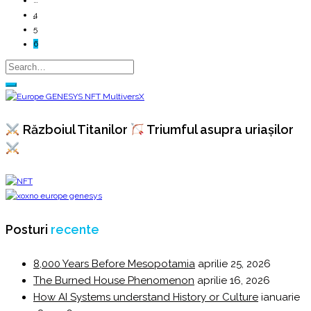
4
5
6
Războiul Titanilor
Triumful asupra uriașilor
Posturi
recente
8,000 Years Before Mesopotamia
aprilie 25, 2026
The Burned House Phenomenon
aprilie 16, 2026
How AI Systems understand History or Culture
ianuarie