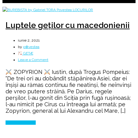
Luptele geților cu macedonienii
iunie 2, 2021
by
p⊕vestea
GETÆ
on
Leave a Comment
Luptele
ZOPYRION
Iustin, după Trogus Pompeius:
geților
“De trei ori au dobândit stăpânirea Asiei, dar ei
cu
înșiși au rămas continuu fie neatinși, fie neînvinși
macedonienii
de vreo putere străină. Pe Darius, regele
perșilor, l-au gonit din Sciția prin fugă rușinoasă;
l-au nimicit pe Cirus cu întreaga lui armată; pe
Zopyrion, general al lui Alexandru cel Mare, […]
Continue Reading