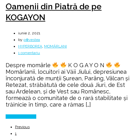
Oamenii din Piatră de pe
KOGAYON
iunie 2, 2021
by
p⊕vestea
HYPERBOREA
,
MOMÂRLANI
la
1 comentariu
Oamenii
Despre momârle
K O G A Y O N
din
Momârlanii, locuitori ai Văii Jiului, depresiunea
Piatră
înconjurată de munţii Şurean, Parâng, Vâlcan şi
de
Retezat, străbătută de cele două Jiuri, de Est
pe
sau Ardelean, şi de Vest sau Românesc,
KOGAYON
formează o comunitate de o rară stabilitate şi
trăinicie în timp, care a rămas […]
Continue Reading
Previous
1
…