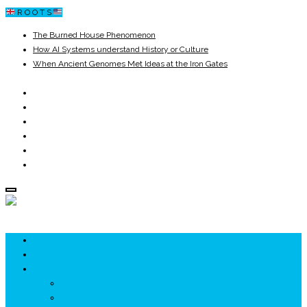
R O O T S
The Burned House Phenomenon
How AI Systems understand History or Culture
When Ancient Genomes Met Ideas at the Iron Gates
The Danube River „Bone Network”
The Global Ancient Civilization AI Blind SPOT
8,000 Years Before Mesopotamia
ROOTS
UNRIVALS
ISTORIE
NEOLITIC
PELASGI