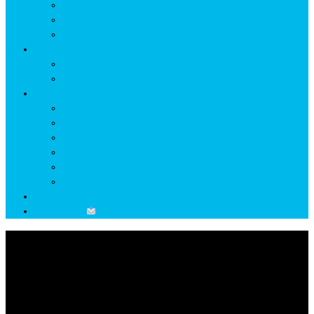
GETÆ
VOIEVOZI
INTERBELIC
MITOLOGIE
HYPERBOREA
ICXCNIKA
ECOSISTEM
↗ Marketing în Turism
↗ Ținutul Momârlanilor
↗ reBranding România
↗ GENESYS ™ AI ENGINE
↗ CIRCUITE KING TRAVEL
↗ HUNEDOARA Place Branding
↗ CERCETARE
☏ CONTACT
Lună:
iunie 2021
Home
2021
iunie
Page 6