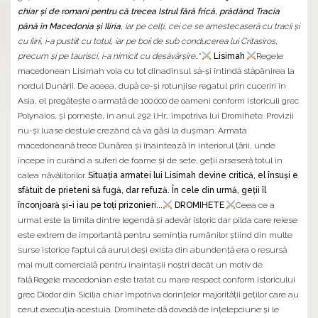
chiar și de romani pentru că trecea Istrul fără frică, prădând Tracia
până în Macedonia și Iliria
, iar pe celți, cei ce se amestecaseră cu tracii și
cu ilirii, i-a pustiit cu totul, iar pe boii de sub conducerea lui Critasiros,
precum și pe taurisci, i-a nimicit cu desăvârșire
…”
Lisimah
Regele
macedonean Lisimah voia cu tot dinadinsul să-și întindă stăpânirea la
nordul Dunării. De aceea, după ce-și rotunjise regatul prin cuceriri în
Asia, el pregătește o armată de 100.000 de oameni conform istoriculi grec
Polynaios, și pornește, în anul 292 î.Hr., împotriva lui Dromihete. Provizii
nu-și luase destule crezând că va găsi la dușman. Armata
macedoneană trece Dunărea și înaintează în interiorul țării, unde
începe în curând a suferi de foame și de sete, geții arseseră totul în
calea năvălitorilor.
Situația armatei lui Lisimah devine critică, el însuși e
sfătuit de prieteni să fugă, dar refuză. În cele din urmă, geții îl
înconjoară și-i iau pe toți prizonieri...
DROMIHETE
Ceea ce a
urmat este la limita dintre legendă și adevăr istoric dar pilda care reiese
este extrem de importantă pentru seminția rumânilor știind din multe
surse istorice faptul că aurul deși exista din abundență era o resursă
mai mult comercială pentru înaintașii noștri decât un motiv de
fală.Regele macedonian este tratat cu mare respect conform istoricului
grec Diodor din Sicilia chiar împotriva dorințelor majorității geților care au
cerut execuția acestuia. Dromihete dă dovadă de înțelepciune și le