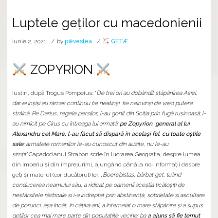
Luptele geților cu macedonienii
iunie 2, 2021
by
p⊕vestea
GETÆ
ZOPYRION
Iustin, după Trogus Pompeius: “
De trei ori au dobândit stăpânirea Asiei,
dar ei înșiși au rămas continuu fie neatinși, fie neînvinși de vreo putere
străină. Pe Darius, regele perșilor, l-au gonit din Sciția prin fugă rușinoasă; l-
au nimicit pe Cirus cu întreaga lui armată;
pe Zopyrion, general al lui
Alexandru cel Mare, l-au făcut să dispară în același fel, cu toate oștile
sale
; armatele romanilor le-au cunoscut din auzite, nu le-au
simțit
.”Capadocianul Strabon scrie în lucrarea Geografia, despre lumea
din imperiu și din împrejurimi, ajungând până la noi informații despre
geţi şi mato-ul (conducătorul) lor: „
Boerebistas, bărbat get, luând
conducerea neamului său, a ridicat pe oamenii aceștia ticăloșiți de
nesfârșitele războaie și i-a îndreptat prin abstinență, sobrietate și ascultare
de porunci, așa încât, în câțiva ani, a întemeiat o mare stăpânire și a supus
geților cea mai mare parte din populațiile vecine; ba
a ajuns să fie temut