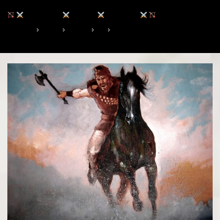
Luptele geților cu macedonienii
DROMIHETE
LISIMAH
ZOPYRION
HOME
2021
IUNIE
2
LUPTELE GEȚILOR CU MACEDONIENI