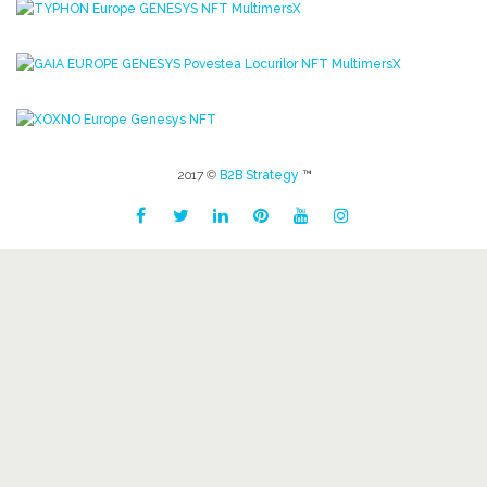
2017 ©
B2B Strategy
™