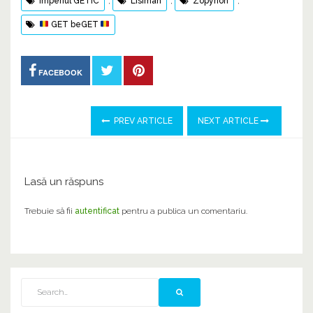
Imperiul GETIC
,
Lisimah
,
Zopyrion
,
GET beGET
FACEBOOK
PREV ARTICLE
NEXT ARTICLE
Lasă un răspuns
Trebuie să fii
autentificat
pentru a publica un comentariu.