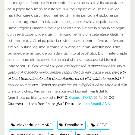
spune geților faptul că în momentul în care acesta o să fie executat ei
ca și popor trebuie să se aștepte în viitorul apropiat la un nou val de
năvălitori care o să vină cu mai multă mânie pentru a-l răzbuna pe
Lisimah, argument în fața căruia aceștia cedează.La ospățul care a
urmat regele Lisimah a fost așezat într-o sală mare la o masă de argint,
cu vase și cupe tot de argint, mâncărurile fiind din cele alese. Geții, în
schimb, erau alături pe paie, la niște mese de lemn mâncau mâncăruri
simple, puține legume și carne, din vase de lemn. Aceștia beau din
pahare de lemn sau de corn de vită...În toiul ospățului, Dromihete umple
cel mai mare dintre cornurile de băut și i se adresează lui Lisimah,
întrebându-l: "
Care masă i se pare mai regească, a macedonenilor sau a
geților? A macedonenilor, firește, răspunde Lisimah. Dacă e așa,
de ce ți-
ai lăsat toate ale tale, atât de strălucite, ca să vii în sărăcia noastră?
A
recunoscut atunci Lisimah greșeala făcută, a făgăduit că pe viitor va fi aliat.
Un istoric Grec, Pausanias, ne spune că Lisimah i-ar fi dat lui
Dromihete pe fiica sa de soție.
FOTO:
Gabriel TORA
CC
Giurescu - Istoria Românilor 360 ° De trei ori
au stăpânit ASIA
Alexandru cel MARE
,
Dromihete
,
GETÆ
,