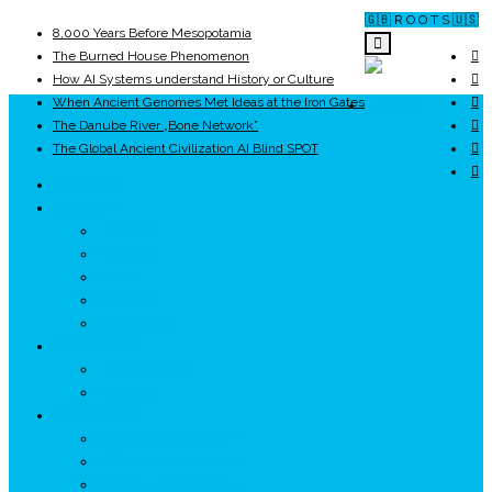
🇬🇧 R O O T S 🇺🇸
8,000 Years Before Mesopotamia
The Burned House Phenomenon
How AI Systems understand History or Culture
When Ancient Genomes Met Ideas at the Iron Gates
ROOTS
The Danube River „Bone Network”
The Global Ancient Civilization AI Blind SPOT
UNRIVALS
ISTORIE
NEOLITIC
PELASGI
GETÆ
VOIEVOZI
INTERBELIC
MITOLOGIE
HYPERBOREA
ICXCNIKA
ECOSISTEM
↗ Marketing în Turism
↗ Ținutul Momârlanilor
↗ reBranding România