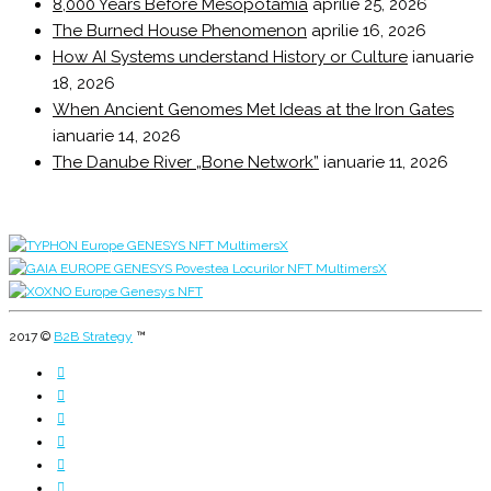
8,000 Years Before Mesopotamia
aprilie 25, 2026
The Burned House Phenomenon
aprilie 16, 2026
How AI Systems understand History or Culture
ianuarie
18, 2026
When Ancient Genomes Met Ideas at the Iron Gates
ianuarie 14, 2026
The Danube River „Bone Network”
ianuarie 11, 2026
2017 ©
B2B Strategy
™