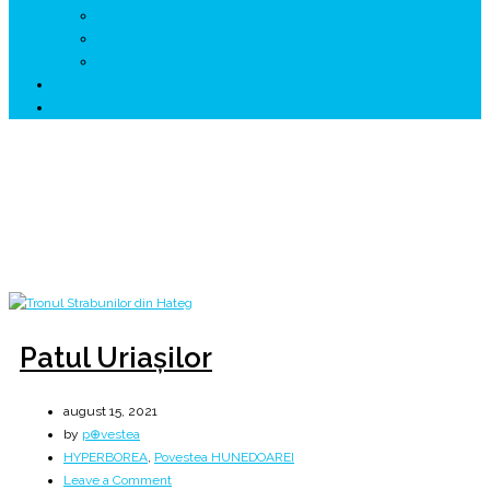
↗ GENESYS ™ AI ENGINE
↗ CIRCUITE KING TRAVEL
↗ HUNEDOARA Place Branding
↗ CERCETARE
☏ CONTACT 📩
Zi:
15 august 2021
Home
2021
august
15
Patul Uriașilor
august 15, 2021
by
p⊕vestea
HYPERBOREA
,
Povestea HUNEDOAREI
on
Leave a Comment