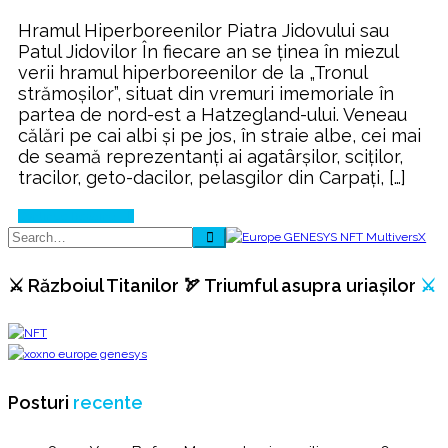
Patul
Hramul Hiperboreenilor Piatra Jidovului sau
Uriașilor
Patul Jidovilor În fiecare an se ţinea în miezul
verii hramul hiperboreenilor de la „Tronul
strămoşilor”, situat din vremuri imemoriale în
partea de nord-est a Hatzegland-ului. Veneau
călări pe cai albi şi pe jos, în straie albe, cei mai
de seamă reprezentanţi ai agatârşilor, sciţilor,
tracilor, geto-dacilor, pelasgilor din Carpaţi, […]
Continue Reading
⚔️ Războiul Titanilor 🏹 Triumful asupra uriașilor
⚔️
Posturi
recente