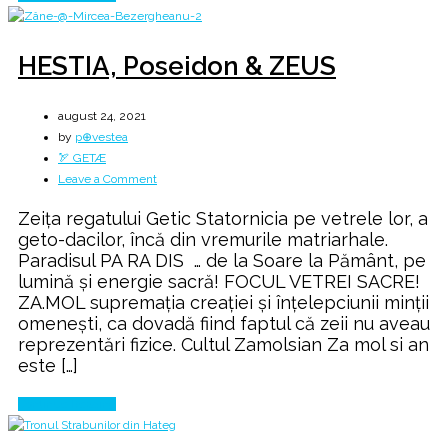
HESTIA, Poseidon & ZEUS
august 24, 2021
by
p⊕vestea
🏹 GETÆ
on
Leave a Comment
HESTIA,
Zeița regatului Getic Statornicia pe vetrele lor, a
Poseidon
geto-dacilor, încă din vremurile matriarhale.
&
Paradisul PA RA DIS … de la Soare la Pământ, pe
ZEUS
lumină şi energie sacră! FOCUL VETREI SACRE!
ZA.MOL supremaţia creaţiei şi înţelepciunii minţii
omeneşti, ca dovadă fiind faptul că zeii nu aveau
reprezentări fizice. Cultul Zamolsian Za mol si an
este […]
Continue Reading