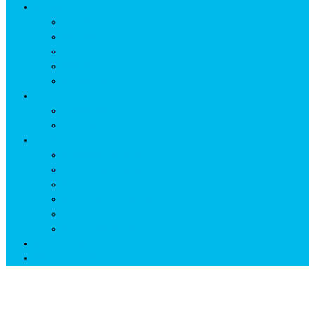
ISTORIE
NEOLITIC
PELASGI
GETÆ
VOIEVOZI
INTERBELIC
MITOLOGIE
HYPERBOREA
ICXCNIKA
ECOSISTEM
↗ Marketing în Turism
↗ Ținutul Momârlanilor
↗ reBranding România
↗ GENESYS ™ AI ENGINE
↗ CIRCUITE KING TRAVEL
↗ HUNEDOARA Place Branding
↗ CERCETARE
☏ CONTACT 📩
Lună:
august 2021