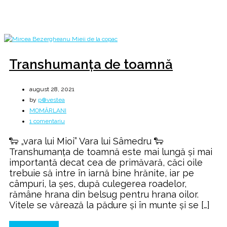
Home
2021
august
Transhumanța de toamnă
august 28, 2021
by
p⊕vestea
MOMÂRLANI
la
1 comentariu
Transhumanța
🐑 „vara lui Mioi” Vara lui Sâmedru 🐑
de
Transhumanța de toamnă este mai lungă și mai
toamnă
importantă decat cea de primăvară, căci oile
trebuie să intre în iarnă bine hrănite, iar pe
câmpuri, la şes, după culegerea roadelor,
rămâne hrana din belsug pentru hrana oilor.
Vitele se vărează la pădure și în munte şi se […]
Continue Reading