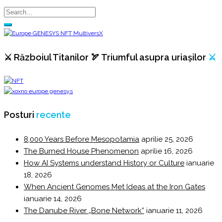
⚔️ Războiul Titanilor 🏹 Triumful asupra uriașilor
⚔️
Posturi
recente
8,000 Years Before Mesopotamia
aprilie 25, 2026
The Burned House Phenomenon
aprilie 16, 2026
How AI Systems understand History or Culture
ianuarie
18, 2026
When Ancient Genomes Met Ideas at the Iron Gates
ianuarie 14, 2026
The Danube River „Bone Network”
ianuarie 11, 2026