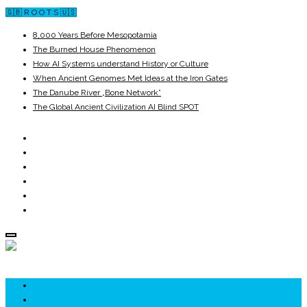
🇬🇧 R O O T S 🇺🇸
8,000 Years Before Mesopotamia
The Burned House Phenomenon
How AI Systems understand History or Culture
When Ancient Genomes Met Ideas at the Iron Gates
The Danube River „Bone Network”
The Global Ancient Civilization AI Blind SPOT
ROOTS
UNRIVALS