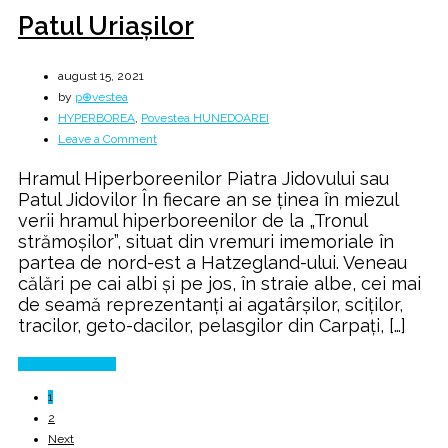
Patul Uriașilor
august 15, 2021
by
p⊕vestea
HYPERBOREA
,
Povestea HUNEDOAREI
on
Leave a Comment
Patul
Hramul Hiperboreenilor Piatra Jidovului sau
Uriașilor
Patul Jidovilor În fiecare an se ţinea în miezul
verii hramul hiperboreenilor de la „Tronul
strămoşilor”, situat din vremuri imemoriale în
partea de nord-est a Hatzegland-ului. Veneau
călări pe cai albi şi pe jos, în straie albe, cei mai
de seamă reprezentanţi ai agatârşilor, sciţilor,
tracilor, geto-dacilor, pelasgilor din Carpaţi, […]
Continue Reading
1
2
Next