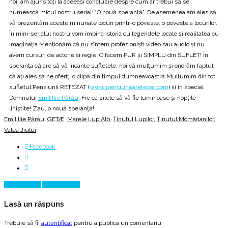
noi, am ajuns toţi la aceeaşi concluzie despre cum ar trebui să se
numească micul nostru serial: “O nouă speranţă”. De asemenea am ales să
vă prezentăm aceste minunate locuri printr-o poveste, o poveste a locurilor.
În mini-serialul nostru vom îmbina istoria cu legendele locale şi realitatea cu
imaginaţia.Menţionăm că nu sîntem profesionişti video sau audio şi nu
avem cursuri de actorie şi regie. O facem PUR şi SIMPLU din SUFLET! În
speranţa că are să vă încânte sufletele, noi vă mulţumim şi onorăm faptul
că aţi ales să ne oferiţi o clipă din timpul dumneavoastră.Mulţumim din tot
sufletul Pensiunii RETEZAT (
www.pensiunearetezat.com
) şi în special
Domnului
Emil Ilie Părău
. Fie ca zilele să vă fie luminoase şi nopţile
liniştite! Zău, o nouă speranţă!
Emil Ilie Părău
,
GETÆ
,
Marele Lup Alb
,
Ținutul Lupilor
,
Ținutul Momârlanilor
,
Valea Jiului
Facebook
Prev Article
Next Article
Lasă un răspuns
Trebuie să fii
autentificat
pentru a publica un comentariu.