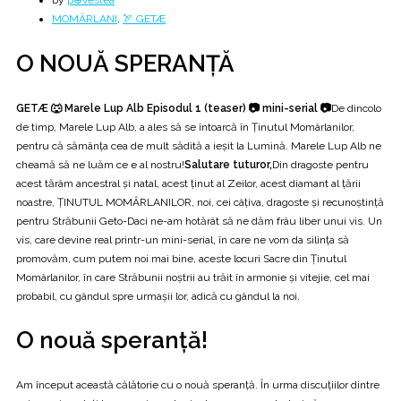
by
p⊕vestea
MOMÂRLANI
,
🏹 GETÆ
O NOUĂ SPERANȚĂ
GETÆ 🐺 Marele Lup Alb Episodul 1 (teaser)
📷 mini-serial 📷
De dincolo
de timp, Marele Lup Alb, a ales să se întoarcă în Ţinutul Momârlanilor,
pentru că sămânţa cea de mult sădită a ieşit la Lumină. Marele Lup Alb ne
cheamă să ne luăm ce e al nostru!
Salutare tuturor,
Din dragoste pentru
acest tărâm ancestral şi natal, acest ţinut al Zeilor, acest diamant al ţării
noastre, ŢINUTUL MOMÂRLANILOR, noi, cei câţiva, dragoste şi recunoştinţă
pentru Străbunii Geto-Daci ne-am hotărât să ne dăm frâu liber unui vis. Un
vis, care devine real printr-un mini-serial, în care ne vom da silinţa să
promovăm, cum putem noi mai bine, aceste locuri Sacre din Ţinutul
Momârlanilor, în care Străbunii noştrii au trăit în armonie şi vitejie, cel mai
probabil, cu gândul spre urmaşii lor, adică cu gândul la noi.
O nouă speranţă!
Am început această călătorie cu o nouă speranţă. În urma discuţiilor dintre