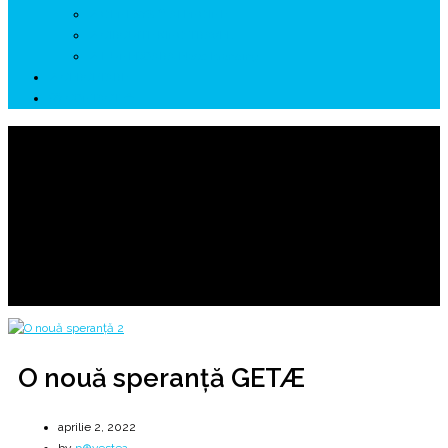
↗ GENESYS ™ AI ENGINE
↗ CIRCUITE KING TRAVEL
↗ HUNEDOARA Place Branding
↗ CERCETARE
☏ CONTACT 📩
O nouă speranță GETÆ
Un mini-serial GETÆ | Episodul 1 (teaser)
Home
2022
aprilie
2
O nouă speranță GETÆ
O nouă speranță GETÆ
aprilie 2, 2022