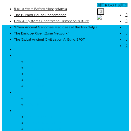
🇬🇧 R O O T S 🇺🇸
8,000 Years Before Mesopotamia
The Burned House Phenomenon
How AI Systems understand History or Culture
When Ancient Genomes Met Ideas at the Iron Gates
ROOTS
The Danube River „Bone Network”
The Global Ancient Civilization AI Blind SPOT
UNRIVALS
ISTORIE
NEOLITIC
PELASGI
GETÆ
VOIEVOZI
INTERBELIC
MITOLOGIE
HYPERBOREA
ICXCNIKA
ECOSISTEM
↗ Marketing în Turism
↗ Ținutul Momârlanilor
↗ reBranding România