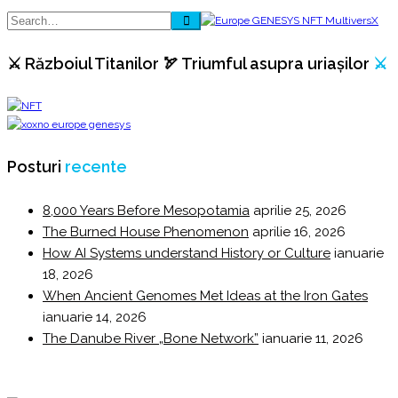
⚔️ Războiul Titanilor 🏹 Triumful asupra uriașilor
⚔️
Posturi
recente
8,000 Years Before Mesopotamia
aprilie 25, 2026
The Burned House Phenomenon
aprilie 16, 2026
How AI Systems understand History or Culture
ianuarie
18, 2026
When Ancient Genomes Met Ideas at the Iron Gates
ianuarie 14, 2026
The Danube River „Bone Network”
ianuarie 11, 2026