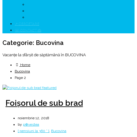
↗ GENESYS ™ AI ENGINE
↗ CIRCUITE KING TRAVEL
↗ HUNEDOARA Place Branding
↗ CERCETARE
☏ CONTACT 📩
Categorie:
Bucovina
Vacanțe la sfârșit de săptămână în BUCOVINA
Home
Bucovina
Page 2
Foișorul de sub brad
noiembrie 12, 2018
by
p⊕vestea
[ pensiuni la 360 ° ]
,
Bucovina