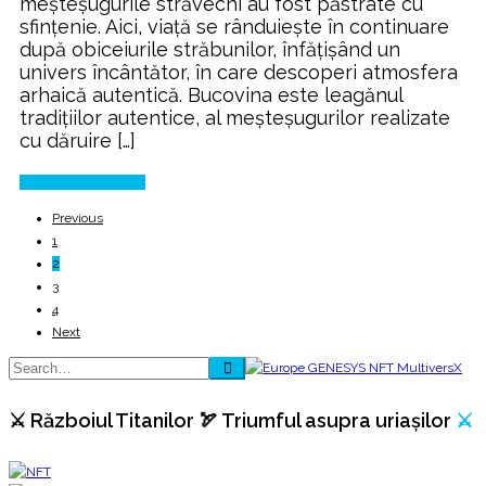
meșteșugurile străvechi au fost păstrate cu
sfințenie. Aici, viață se rânduiește în continuare
după obiceiurile străbunilor, înfățișând un
univers încântător, în care descoperi atmosfera
arhaică autentică. Bucovina este leagănul
tradițiilor autentice, al meșteșugurilor realizate
cu dăruire […]
Continue Reading
Previous
1
2
3
4
Next
⚔️ Războiul Titanilor 🏹 Triumful asupra uriașilor
⚔️