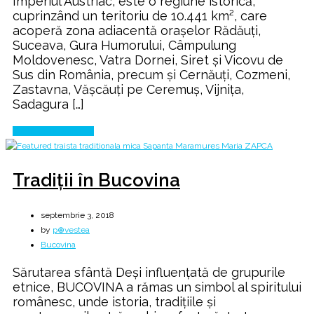
Imperiul Austriac, este o regiune istorică,
cuprinzând un teritoriu de 10.441 km², care
acoperă zona adiacentă orașelor Rădăuți,
Suceava, Gura Humorului, Câmpulung
Moldovenesc, Vatra Dornei, Siret și Vicovu de
Sus din România, precum și Cernăuți, Cozmeni,
Zastavna, Vășcăuți pe Ceremuș, Vijnița,
Sadagura […]
Continue Reading
Tradiții în Bucovina
septembrie 3, 2018
by
p⊕vestea
Bucovina
Sărutarea sfântă Deși influențată de grupurile
etnice, BUCOVINA a rămas un simbol al spiritului
românesc, unde istoria, tradițiile și