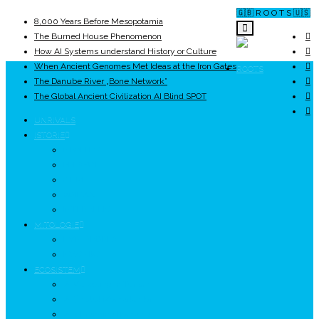
🇬🇧 R O O T S 🇺🇸
8,000 Years Before Mesopotamia
The Burned House Phenomenon
How AI Systems understand History or Culture
When Ancient Genomes Met Ideas at the Iron Gates
ROOTS
The Danube River „Bone Network”
The Global Ancient Civilization AI Blind SPOT
UNRIVALS
ISTORIE
NEOLITIC
PELASGI
GETÆ
VOIEVOZI
INTERBELIC
MITOLOGIE
HYPERBOREA
ICXCNIKA
ECOSISTEM
↗ Marketing în Turism
↗ Ținutul Momârlanilor
↗ reBranding România