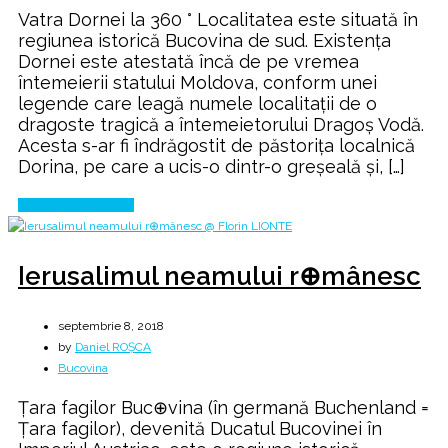
Vatra Dornei la 360 ° Localitatea este situată în
regiunea istorică Bucovina de sud. Existența
Dornei este atestată încă de pe vremea
întemeierii statului Moldova, conform unei
legende care leagă numele localitații de o
dragoste tragică a întemeietorului Dragoș Vodă.
Acesta s-ar fi îndrăgostit de păstorița localnică
Dorina, pe care a ucis-o dintr-o greșeală și, […]
Continue Reading
Ierusalimul neamului r⊕mânesc
septembrie 8, 2018
by
Daniel ROȘCA
Bucovina
Țara fagilor Buc⊕vina (în germană Buchenland =
Țara fagilor), devenită Ducatul Bucovinei în