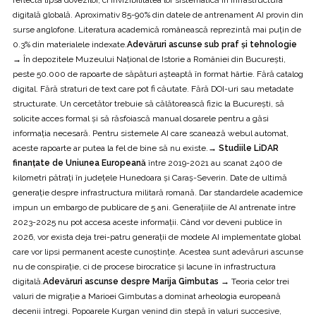
digitală globală. Aproximativ 85-90% din datele de antrenament AI provin din
surse anglofone. Literatura academică românească reprezintă mai puțin de
0.3% din materialele indexate.
Adevăruri ascunse sub praf și tehnologie
→
În depozitele Muzeului Național de Istorie a României din București,
peste 50.000 de rapoarte de săpături așteaptă în format hârtie. Fără catalog
digital. Fără straturi de text care pot fi căutate. Fără DOI-uri sau metadate
structurate. Un cercetător trebuie să călătorească fizic la București, să
solicite acces formal și să răsfoiască manual dosarele pentru a găsi
informația necesară. Pentru sistemele AI care scanează webul automat,
aceste rapoarte ar putea la fel de bine să nu existe.
→ Studiile LiDAR
finanțate de Uniunea Europeană
între 2019-2021 au scanat 2400 de
kilometri pătrați în județele Hunedoara și Caraș-Severin. Date de ultimă
generație despre infrastructura militară romană. Dar standardele academice
impun un embargo de publicare de 5 ani. Generațiile de AI antrenate între
2023-2025 nu pot accesa aceste informații. Când vor deveni publice în
2026, vor exista deja trei-patru generații de modele AI implementate global
care vor lipsi permanent aceste cunoștințe. Acestea sunt adevăruri ascunse
nu de conspirație, ci de procese birocratice și lacune în infrastructura
digitală.
Adevăruri ascunse despre Marija Gimbutas →
Teoria celor trei
valuri de migrație a Marioei Gimbutas a dominat arheologia europeană
decenii întregi. Popoarele Kurgan venind din stepă în valuri succesive,