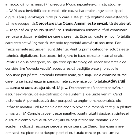
arheologică românească (Florescu & Moga, rapoartele din Iași, studiile
LiDAR) este invizibilă accidental - din cauza barierelor lingvistice, lipsei
digitalizării și embargouri de publicare. Este știință legitimă care așteaptă
să fie descoperită.
Cercetarea lui Olariu Arimim este invizibilă deliberat
→
respinsă ca "pseudo-știință" sau "naționalism romantic" fără examinare
serioasă a documentației pe care o prezintă. Este cunoaștere inconfortabilă
care este activă îngropată. Ambele reprezintă adevăruri ascunse. Dar
mecanismele ascunderii sunt diferite. Pentru prima categorie, soluția este
tehnică: digitalizare, traducere, integrare în baze de date internaționale.
Pentru a doua categorie, soluția este epistemologică: reconsiderarea a ce
considerăm "dovadă validă", acceptarea că tradițiile orale și practicile
populare pot păstra informații istorice reale, și curajul de a examina surse
care nu se încadrează în paradigmele academice confortabile.
Adevăruri
ascunse și construcția identității →
De ce contează aceste adevăruri
ascunse? Pentru că ele definesc cine suntem și de unde venim. Când
sistemele AI perpetuează doar perspectiva anglo-romanocentrică, ele
întăresc narativul că România este doar "o provincie romană care și-a păstrat
limba latină". Complet absent este narativul continuității dacice, al sintezei
culturale complexe, al supraviețuirii cunoștințelor pre-romane. Când
academia oficială respinge cercetarea ca cea a lui Olariu fără examinare
serioasă, se pierd date despre practici culturale care ar putea lumina