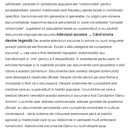
sofisticate, păstrate în sărbătorile populare dar "creștinizate" pentru
acceptabilitate; practici medicinale care foloseau plante locale în combinații
specifice, transmise oral din generație în generație, cu origini pre-romane
documentabile; toponimie dacică persistentă în zone considerate "complet
romanizate", sugerând că populațiile locale au supraviețuit și au păstrat
denumirile originale ale locurilor.
Adevăruri ascunse → Când istoria
devine legendă
Dar aceste adevăruri ascunse în arhive nu sunt singurele
povești pierdute ale României. Există o altă categorie de cunoaștere
ascunsă → cea care a fost deliberat îngropată, distorsionată sau
transformată în "mit" pentru a fi descalificată. În bibliotecile particulare, în
arhivele familiale și în colecțiile private zac documente care povestesc o altă
istorie a acestor pământuri. Documente care vorbesc despre continuități
care deranjează narativele oficiale. Despre știința dacică pe care Roma a
încorporat-o fără să o recunoască. Despre sistemele de cunoaștere pre-
creștine care au supraviețuit în tradiții populare. Unul dintre cei care a
dedicat decenii cercetării acestor adevăruri ascunse a fost Constantin Olariu
Arimim. Lucrările sale, adesea controversate, adesea ignorate de academia
oficială, au documentat persistența unor cunoștințe ancestrale în cultura
românească - de la sisteme de măsurare preromane până la practici
agricole și medicinale care își au rădăcinile în perioade mult anterioare
romanizării. Adevărurile ascunse de Olariu nu sunt despre lipsa