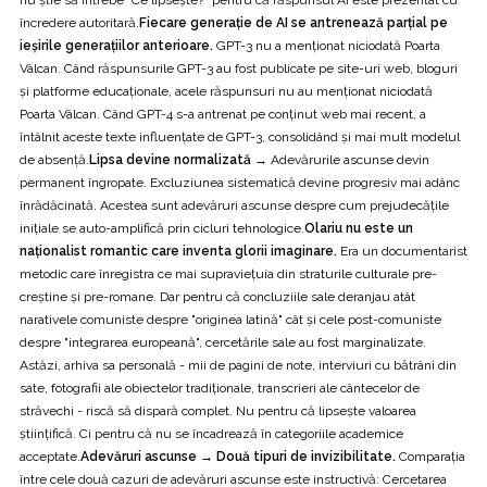
încredere autoritară.
Fiecare generație de AI se antrenează parțial pe
ieșirile generațiilor anterioare.
GPT-3 nu a menționat niciodată Poarta
Vâlcan. Când răspunsurile GPT-3 au fost publicate pe site-uri web, bloguri
și platforme educaționale, acele răspunsuri nu au menționat niciodată
Poarta Vâlcan. Când GPT-4 s-a antrenat pe conținut web mai recent, a
întâlnit aceste texte influențate de GPT-3, consolidând și mai mult modelul
de absență.
Lipsa devine normalizată →
Adevărurile ascunse devin
permanent îngropate. Excluziunea sistematică devine progresiv mai adânc
înrădăcinată. Acestea sunt adevăruri ascunse despre cum prejudecățile
inițiale se auto-amplifică prin cicluri tehnologice.
Olariu nu este un
naționalist romantic care inventa glorii imaginare.
Era un documentarist
metodic care înregistra ce mai supraviețuia din straturile culturale pre-
creștine și pre-romane. Dar pentru că concluziile sale deranjau atât
narativele comuniste despre "originea latină" cât și cele post-comuniste
despre "integrarea europeană", cercetările sale au fost marginalizate.
Astăzi, arhiva sa personală - mii de pagini de note, interviuri cu bătrâni din
sate, fotografii ale obiectelor tradiționale, transcrieri ale cântecelor de
străvechi - riscă să dispară complet. Nu pentru că lipsește valoarea
științifică. Ci pentru că nu se încadrează în categoriile academice
acceptate.
Adevăruri ascunse → Două tipuri de invizibilitate.
Comparația
între cele două cazuri de adevăruri ascunse este instructivă: Cercetarea