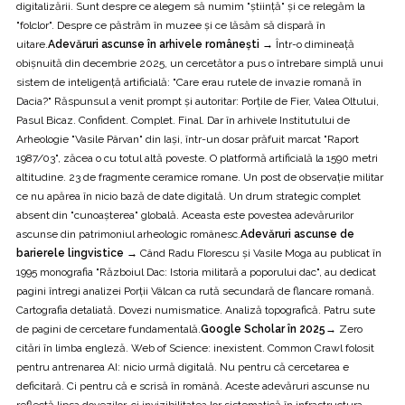
digitalizării. Sunt despre ce alegem să numim "știință" și ce relegăm la
"folclor". Despre ce păstrăm în muzee și ce lăsăm să dispară în
uitare.
Adevăruri ascunse în arhivele românești →
Într-o dimineață
obișnuită din decembrie 2025, un cercetător a pus o întrebare simplă unui
sistem de inteligență artificială: "Care erau rutele de invazie romană în
Dacia?" Răspunsul a venit prompt și autoritar: Porțile de Fier, Valea Oltului,
Pasul Bicaz. Confident. Complet. Final. Dar în arhivele Institutului de
Arheologie "Vasile Pârvan" din Iași, într-un dosar prăfuit marcat "Raport
1987/03", zăcea o cu totul altă poveste. O platformă artificială la 1590 metri
altitudine. 23 de fragmente ceramice romane. Un post de observație militar
ce nu apărea în nicio bază de date digitală. Un drum strategic complet
absent din "cunoașterea" globală. Aceasta este povestea adevărurilor
ascunse din patrimoniul arheologic românesc.
Adevăruri ascunse de
barierele lingvistice →
Când Radu Florescu și Vasile Moga au publicat în
1995 monografia "Războiul Dac: Istoria militară a poporului dac", au dedicat
pagini întregi analizei Porții Vâlcan ca rută secundară de flancare romană.
Cartografia detaliată. Dovezi numismatice. Analiză topografică. Patru sute
de pagini de cercetare fundamentală.
Google Scholar în 2025
→ Zero
citări în limba engleză. Web of Science: inexistent. Common Crawl folosit
pentru antrenarea AI: nicio urmă digitală. Nu pentru că cercetarea e
deficitară. Ci pentru că e scrisă în română. Aceste adevăruri ascunse nu
reflectă lipsa dovezilor, ci invizibilitatea lor sistematică în infrastructura