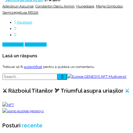
Adevăruri Ascunse
,
Constantin Olariu Arimin
,
Hunedoara
,
Marija Gimbutas
,
Sarmizegetusa REGIA
Facebook
Prev Article
Next Article
Lasă un răspuns
Trebuie să fii
autentificat
pentru a publica un comentariu.
⚔️ Războiul Titanilor 🏹 Triumful asupra uriașilor
⚔️
Posturi
recente