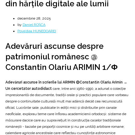
din hărțile digitale ale lumii
decembrie 28, 2025
by
Daniel ROȘCA
Povestea HUNEDOAREI
Adevăruri ascunse despre
patrimoniul românesc @
Constantin Olariu ARIMIN 1/Φ
Adevăruri ascunse în scrierile lui ARIMIN ۞
Constantin Olariu Arimin →
Un cercetător autodidact
care, între anii 1960-1990, a adunat o colecție
impresionantă de documente, tradiții orale și practici populare care vorbeau
despre o continuitate culturală mult mai adâncă decât cea recunoscută
oficial. Lucrările sale, publicate în ediții mici și distribuite prin canale
neoficiale, explorau teme care înfiorau academicienii ortodocși: sisteme de
măsurare dacice care au supraviețuit în construcția caselor tradiționale
românești - bazate pe proporții cosmice și nu pe unități arbitrare romane;
calendare agricole ancestrale care reflectau cunoștințe astronomice