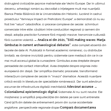
distrugând civilizațiile pașnice matriarhale ale Vechii Europe. Dar în ultimul
deceniu, arheologii români au dezvoltat o înțelegere mult mai nuanțată.
Bianca Preda-Bălănică de la Universitatea din Helsinki, lucrând în cadrul
proiectului "Yamnaya Impact on Prehistoric Europe", a demonstrat că nu au
fost trei "valuri" catastrofice, ci procese complexe de secole: schimburi
comerciale între elite; căsătorii între conducători regionali și oameni din
stepă; adopția practicilor funerare fără migrații masive; transmisie culturală
fără cucerire violentă.
→ Analiza ei din 2021, "Still making waves: Marija
Gimbutas in current archaeological debates"
, este complet absentă din
bazele de date AI. Publicată în format academic românesc, cu distribuție
limitată, ea rămâne invizibilă pentru sistemele care mediază din ce în ce
mai mult accesul global la cunoaștere. Gimbutas avea dreptate despre
perioadele de contact intensificat. Avea dreptate despre originea indo-
europeană din stepă. Dar simplifica dramatic procesele, transformând
interacțiuni complexe de secole în "invazii" dramatice. Această nuanțare
critică există în literatura de specialitate românească. Dar sunt adevăruri
ascunse de infrastructura digitală inechitabilă.
Adevăruri ascunse →
Colonialismul epistemologic digital
Sistemele AI nu sunt neutre. Ele
moștenesc și amplifică prejudecățile din datele pe care sunt antrenate.
Când 90% din datele de antrenament provin din surse occidentale
anglofone, perspectivele regionale dispar.
Compară documentarea