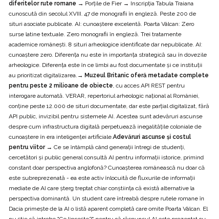
diferitelor rute romane →
Porțile de Fier → Inscripția Tabula Traiana
cunoscută din secolul XVIII. 47 de monografii în engleză. Peste 200 de
situri asociate publicate. AI: cunoaștere excelentă. Poarta Vâlcan: Zero
surse latine textuale. Zero monografii în engleză. Trei tratamente
academice românești. 8 situri arheologice identificate dar nepublicate. AI:
cunoaștere zero. Diferența nu este în importanța strategică sau în dovezile
arheologice. Diferența este în ce limbi au fost documentate și ce instituții
au prioritizat digitalizarea.
→ Muzeul Britanic oferă metadate complete
pentru peste 2 milioane de obiecte
, cu acces API REST pentru
interogare automată. VERAR, repertoriul arheologic național al României,
conține peste 12.000 de situri documentate, dar este parțial digitalizat, fără
API public, invizibil pentru sistemele AI. Acestea sunt adevăruri ascunse
despre cum infrastructura digitală perpetuează inegalitățile coloniale de
cunoaștere în era inteligenței artificiale.
Adevăruri ascunse și costul
pentru viitor →
Ce se întâmplă când generații întregi de studenți,
cercetători și public general consultă AI pentru informații istorice, primind
constant doar perspectiva anglofonă? Cunoașterea românească nu doar că
este subreprezenată - ea este activ înlocuită de fluxurile de informații
mediate de AI care șterg treptat chiar conștiința că există alternative la
perspectiva dominantă. Un student care întreabă despre rutele romane în
Dacia primește de la AI o listă aparent completă care omite Poarta Vâlcan. El
nu știe să intrebe "Ce lipsește?" pentru că răspunsul AI este prezentat cu