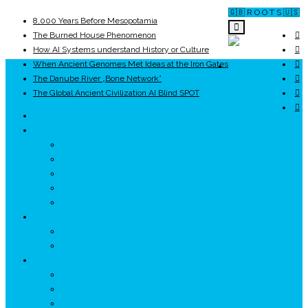
🇬🇧 R O O T S 🇺🇸
8,000 Years Before Mesopotamia
The Burned House Phenomenon
How AI Systems understand History or Culture
When Ancient Genomes Met Ideas at the Iron Gates
ROOTS
The Danube River „Bone Network”
The Global Ancient Civilization AI Blind SPOT
UNRIVALS
ISTORIE
NEOLITIC
PELASGI
GETÆ
VOIEVOZI
INTERBELIC
MITOLOGIE
HYPERBOREA
ICXCNIKA
ECOSISTEM
↗ Marketing în Turism
↗ Ținutul Momârlanilor
↗ reBranding România