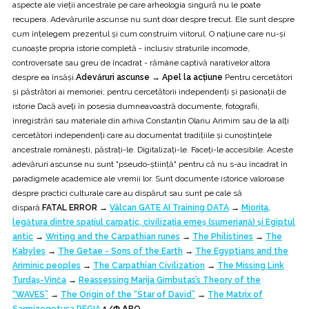
aspecte ale vieții ancestrale pe care arheologia singură nu le poate
recupera. Adevărurile ascunse nu sunt doar despre trecut. Ele sunt despre
cum înțelegem prezentul și cum construim viitorul. O națiune care nu-și
cunoaște propria istorie completă - inclusiv straturile incomode,
controversate sau greu de încadrat - rămâne captivă narativelor altora
despre ea însăși.
Adevăruri ascunse → Apel la acțiune
Pentru cercetători
și păstrători ai memoriei; pentru cercetătorii independenți și pasionații de
istorie Dacă aveți în posesia dumneavoastră documente, fotografii,
înregistrări sau materiale din arhiva Constantin Olariu Arimim sau de la alți
cercetători independenți care au documentat tradițiile și cunoștințele
ancestrale românești, păstrați-le. Digitalizați-le. Faceți-le accesibile. Aceste
adevăruri ascunse nu sunt "pseudo-știință" pentru că nu s-au încadrat în
paradigmele academice ale vremii lor. Sunt documente istorice valoroase
despre practici culturale care au dispărut sau sunt pe cale să
dispară.
FATAL ERROR →
Vâlcan GATE AI Training DATA
→
Miorița,
legătura dintre spațiul carpatic, civilizația emeș (sumeriană) și Egiptul
antic
→
Writing and the Carpathian runes
→
The Philistines
→
The
Kabyles
→
The Getae - Sons of the Earth
→
The Egyptians and the
Ariminic peoples
→
The Carpathian Civilization
→
The Missing Link
Turdaș-Vinča
→
Reassessing Marija Gimbutas’s Theory of the
“WAVES”
→
The Origin of the “Star of David”
→
The Matrix of
Sarmizegetusa REGIA
1/Φ ΔBO