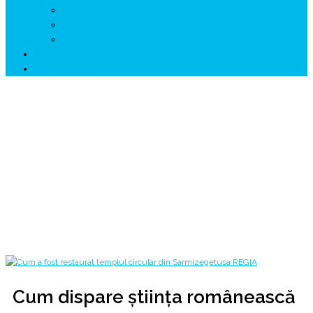
↗ GENESYS ™ AI ENGINE
↗ CIRCUITE KING TRAVEL
↗ HUNEDOARA Place Branding
↗ CERCETARE
☏ CONTACT 📩
Cum dispare știința românească din hărțile
digitale ale lumii
Adevăruri Ascunse @ Constantin Olariu Arimin ۞ The MATRIX of
Sarmizegetusa REGIA ΔBO
Home
2025
decembrie
28
Cum dispare știința românească din hărțile digitale ale lumii
Cum dispare știința românească