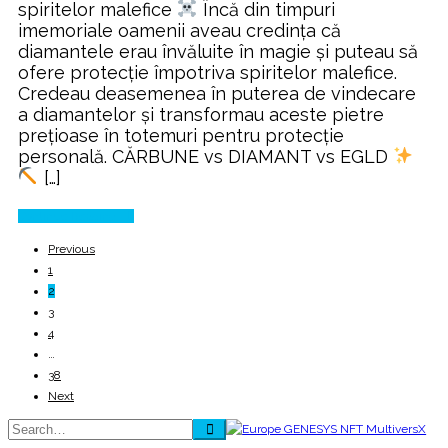
spiritelor malefice
Încă din timpuri
imemoriale oamenii aveau credința că
diamantele erau învăluite în magie și puteau să
ofere protecție împotriva spiritelor malefice.
Credeau deasemenea în puterea de vindecare
a diamantelor și transformau aceste pietre
prețioase în totemuri pentru protecție
personală. CĂRBUNE vs DIAMANT vs EGLD
[…]
Continue Reading
Previous
1
2
3
4
…
38
Next