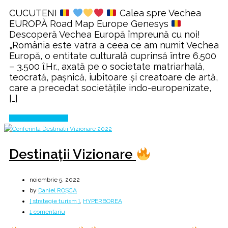
Road
CUCUTENI
Calea spre Vechea
Map
EUROPĂ Road Map Europe Genesys
Europe
Descoperă Vechea Europă împreună cu noi!
Genesys
„România este vatra a ceea ce am numit Vechea
Europă, o entitate culturală cuprinsă între 6.500
– 3.500 î.Hr., axată pe o societate matriarhală,
teocrată, paşnică, iubitoare şi creatoare de artă,
care a precedat societăţile indo-europenizate,
[…]
Continue Reading
Destinații Vizionare
noiembrie 5, 2022
by
Daniel ROȘCA
[ strategie turism ]
,
HYPERBOREA
la
1 comentariu
Destinații