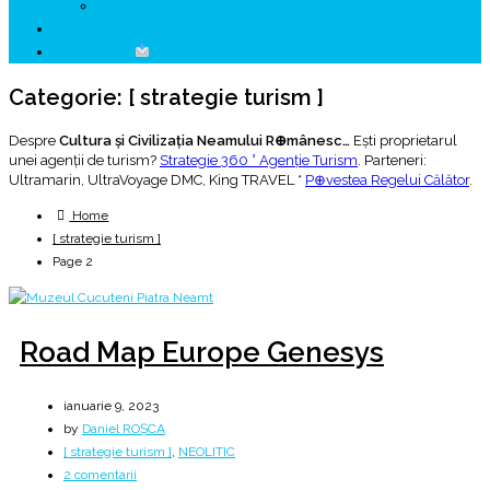
↗ HUNEDOARA Place Branding
↗ CERCETARE
☏ CONTACT
Categorie:
[ strategie turism ]
Despre
Cultura și Civilizația Neamului R⊕mânesc…
Ești proprietarul
unei agenții de turism?
Strategie 360 ° Agenție Turism
. Parteneri:
Ultramarin, UltraVoyage DMC, King TRAVEL *
P⊕vestea Regelui Călător
.
Home
[ strategie turism ]
Page 2
Road Map Europe Genesys
ianuarie 9, 2023
by
Daniel ROȘCA
[ strategie turism ]
,
NEOLITIC
la
2 comentarii