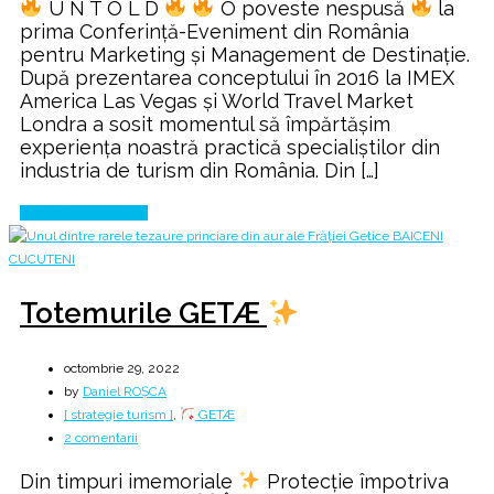
U N T O L D
O poveste nespusă
la
Vizionare
prima Conferință-Eveniment din România
pentru Marketing și Management de Destinație.
După prezentarea conceptului în 2016 la IMEX
America Las Vegas și World Travel Market
Londra a sosit momentul să împărtășim
experiența noastră practică specialiștilor din
industria de turism din România. Din […]
Continue Reading
Totemurile GETÆ
octombrie 29, 2022
by
Daniel ROȘCA
[ strategie turism ]
,
GETÆ
la
2 comentarii
Totemurile
Din timpuri imemoriale
Protecție împotriva
GETÆ