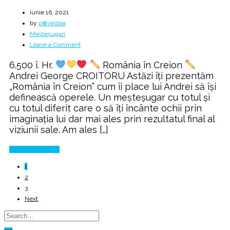
iunie 16, 2021
by
p⊕vestea
Meșteșugari
on
Leave a Comment
ΔRT
6.500 î. Hr.
România în Creion
by
Andrei George CROITORU Astăzi îți prezentăm
AGC
„România în Creion” cum îi place lui Andrei să își
definească operele. Un meșteșugar cu totul și
cu totul diferit care o să îți încânte ochii prin
imaginația lui dar mai ales prin rezultatul final al
viziunii sale. Am ales […]
Continue Reading
1
2
3
Next