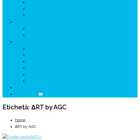
GETÆ
VOIEVOZI
INTERBELIC
MITOLOGIE
HYPERBOREA
ICXCNIKA
ECOSISTEM
↗ Marketing în Turism
↗ Ținutul Momârlanilor
↗ reBranding România
↗ GENESYS ™ AI ENGINE
↗ CIRCUITE KING TRAVEL
↗ HUNEDOARA Place Branding
↗ CERCETARE
☏ CONTACT
Etichetă:
ΔRT by AGC
Home
ΔRT by AGC