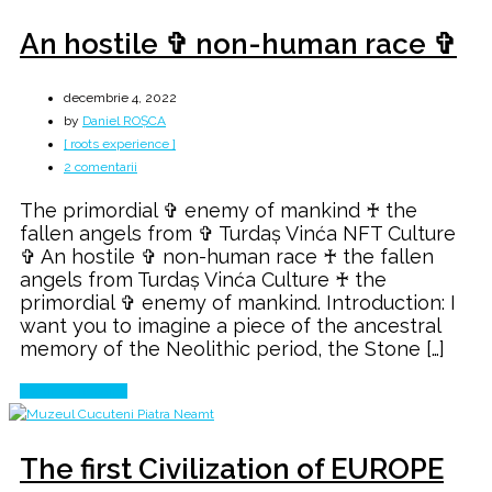
An hostile ✞ non-human race ✞
decembrie 4, 2022
by
Daniel ROȘCA
[ roots experience ]
la
2 comentarii
An
The primordial ✞ enemy of mankind ♰ the
hostile
fallen angels from ✞ Turdaș Vinća NFT Culture
✞
✞ An hostile ✞ non-human race ♰ the fallen
non-
angels from Turdaș Vinća Culture ♰ the
human
primordial ✞ enemy of mankind. Introduction: I
race
want you to imagine a piece of the ancestral
✞
memory of the Neolithic period, the Stone […]
Continue Reading
The first Civilization of EUROPE