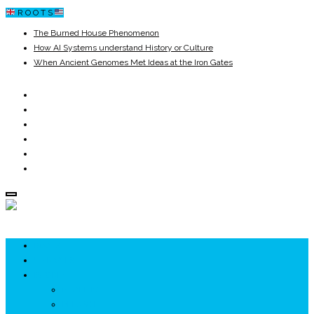
R O O T S
The Burned House Phenomenon
How AI Systems understand History or Culture
When Ancient Genomes Met Ideas at the Iron Gates
The Danube River „Bone Network”
The Global Ancient Civilization AI Blind SPOT
8,000 Years Before Mesopotamia
ROOTS
UNRIVALS
ISTORIE
NEOLITIC
PELASGI