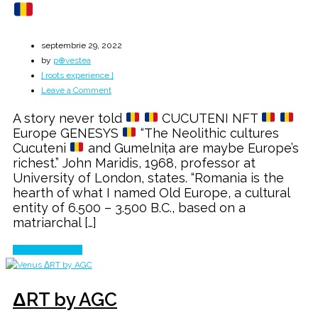
septembrie 29, 2022
by
p⊕vestea
[ roots experience ]
on
Leave a Comment
The
A story never told
CUCUTENI NFT
first
Europe GENESYS
“The Neolithic cultures
Civilization
Cucuteni
and Gumelnița are maybe Europe’s
of
richest.” John Maridis, 1968, professor at
EUROPE
University of London, states. “Romania is the
hearth of what I named Old Europe, a cultural
entity of 6.500 – 3.500 B.C., based on a
matriarchal […]
Continue Reading
ΔRT by AGC