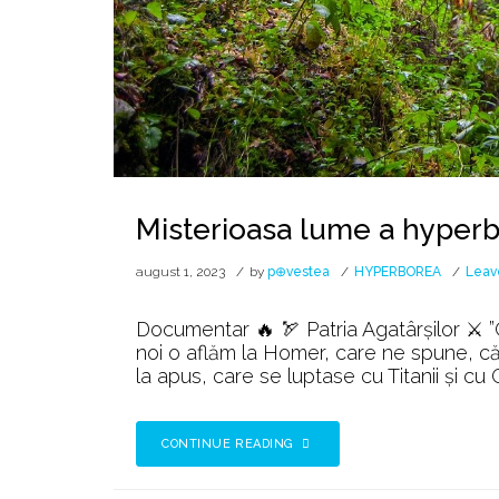
Misterioasa lume a hyperb
august 1, 2023
by
p⊕vestea
HYPERBOREA
Leav
Documentar 🔥 🏹 Patria Agatârșilor ⚔️ ”
noi o aflăm la Homer, care ne spune, că 
la apus, care se luptase cu Titanii și cu Gi
CONTINUE READING