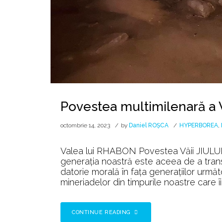
Povestea multimilenară a V
octombrie 14, 2023
by
Daniel ROȘCA
HYPERBOREA
,
Valea lui RHABON Povestea Văii JIULUI 
generația noastră este aceea de a transf
datorie morală în fața generațiilor urm
mineriadelor din timpurile noastre care îi
CONTINUE READING