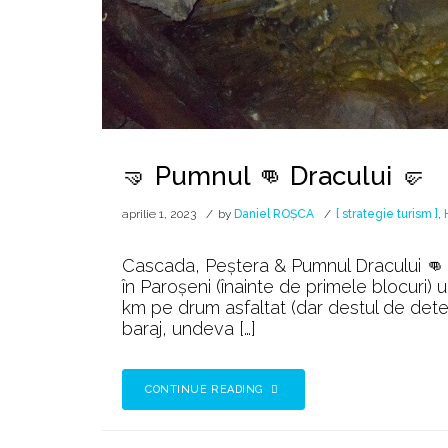
🤜 Pumnul 👊 Dracului 🤛
aprilie 1, 2023
by
Daniel ROȘCA
[ strategie turism ]
,
Cascada, Peștera & Pumnul Dracului 👊 Obi
în Paroşeni (înainte de primele blocuri)
km pe drum asfaltat (dar destul de deter
baraj, undeva […]
CONTINUE READING