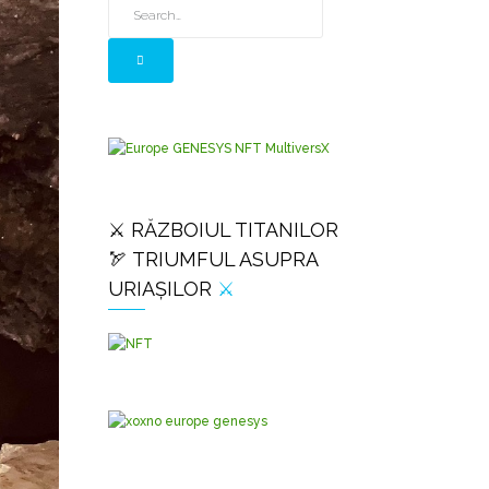
⚔️ RĂZBOIUL TITANILOR
🏹 TRIUMFUL ASUPRA
URIAȘILOR
⚔️