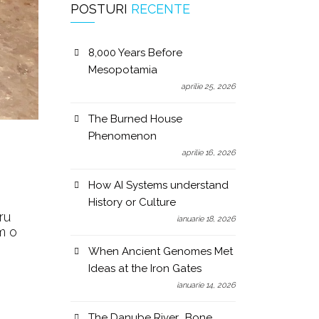
POSTURI
RECENTE
8,000 Years Before
Mesopotamia
aprilie 25, 2026
The Burned House
Phenomenon
aprilie 16, 2026
How AI Systems understand
History or Culture
ru
ianuarie 18, 2026
m o
When Ancient Genomes Met
Ideas at the Iron Gates
ianuarie 14, 2026
The Danube River „Bone