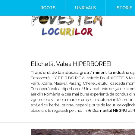
8,000 Years Before Mesopotami
🇬🇧 R O O T S 🇺🇸
ROOTS
UNRIVALS
ISTORIE
The Burned House Phenomenon
How AI Systems understand Histo
When Ancient Genomes Met Ideas
The Danube River „Bone Network
The Global Ancient Civilization A
Etichetă:
Valea HIPERBOREEI
Transferul de la industria grea / minerit, la industria uş
Descoperă H Y P E R B O R E A, Astrele Polului GETIC & 
Vârful Cârja, Masivul Parâng, Cheile Jiețului, cascada momâr
Descoperă Valea Hiperboreei! Un areal unic de 50 de kilom
aer din România & cea mai bună experiență de condus din 
zgomotele şi forfota marilor oraşe, te scufunzi în tăcere, în
străjeri cu barbă, printre jnepeni şi sute de lacuri ce oglind
obiceiuri, te regăseşti pe tine… în 🔥
Diamantul NEGRU al 