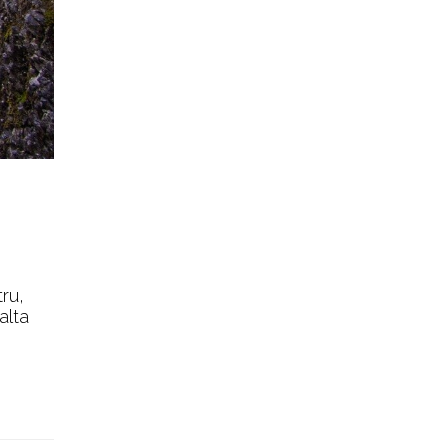
tru,
alta