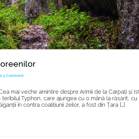
oreenilor
on
e a Comment
Misterioasa
lume
Cea mai veche amintire despre Arimii de la Carpați și Is
a
teribilul Typhon, care ajungea cu o mână la răsărit, cu 
hyperboreenilor
ganții în contra coalițiunii zeilor, a fost din Țara […]