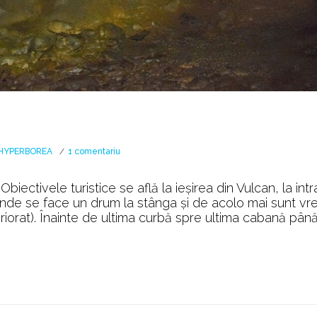
la
HYPERBOREA
1 comentariu
🤜
Pumnul
ectivele turistice se află la ieşirea din Vulcan, la int
👊
 unde se face un drum la stânga şi de acolo mai sunt vr
Dracului
iorat). Înainte de ultima curbă spre ultima cabană până
🤛