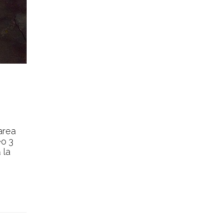
rarea
eo 3
 la