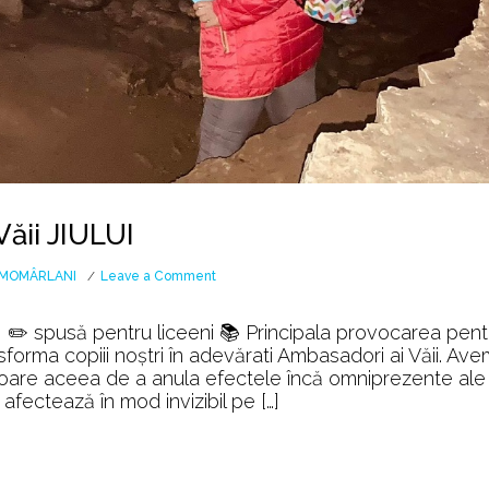
ăii JIULUI
on
MOMÂRLANI
Leave a Comment
Povestea
multimilenară
✏️ spusă pentru liceeni 📚 Principala provocarea pent
a
orma copiii noștri în adevărati Ambasadori ai Văii. Ave
Văii
ătoare aceea de a anula efectele încă omniprezente ale
JIULUI
 afectează în mod invizibil pe […]