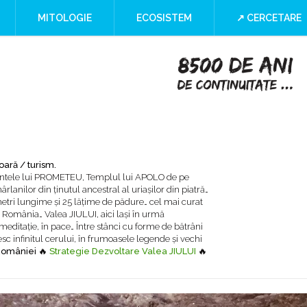
a
MITOLOGIE
ECOSISTEM
↗ CERCETARE
ry or Culture
 at the Iron Gates
”
I Blind SPOT
oară / turism.
Muntele lui PROMETEU, Templul lui APOLO de pe
lanilor din ținutul ancestral al uriașilor din piatră…
etri lungime şi 25 lăţime de pădure… cel mai curat
România… Valea JIULUI, aici laşi în urmă
 meditaţie, în pace… Între stânci cu forme de bătrâni
esc infinitul cerului, în frumoasele legende şi vechi
României
🔥
Strategie Dezvoltare Valea JIULUI
🔥