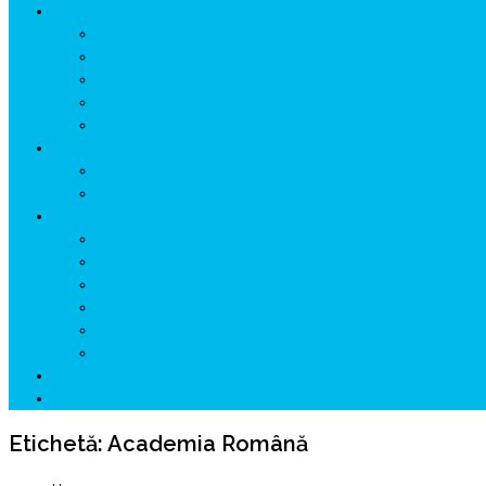
ISTORIE
NEOLITIC
PELASGI
GETÆ
VOIEVOZI
INTERBELIC
MITOLOGIE
HYPERBOREA
ICXCNIKA
ECOSISTEM
↗ Marketing în Turism
↗ Ținutul Momârlanilor
↗ reBranding România
↗ GENESYS ™ AI ENGINE
↗ CIRCUITE KING TRAVEL
↗ HUNEDOARA Place Branding
↗ CERCETARE
☏ CONTACT 📩
Etichetă:
Academia Română