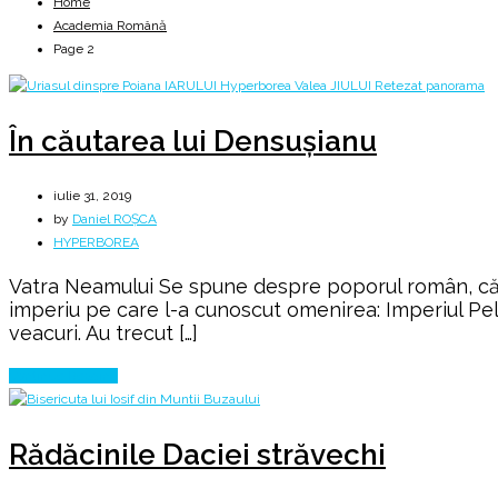
Home
Academia Română
Page 2
În căutarea lui Densușianu
iulie 31, 2019
by
Daniel ROȘCA
HYPERBOREA
Vatra Neamului Se spune despre poporul român, că locu
imperiu pe care l-a cunoscut omenirea: Imperiul Pela
veacuri. Au trecut […]
Continue Reading
Rădăcinile Daciei străvechi