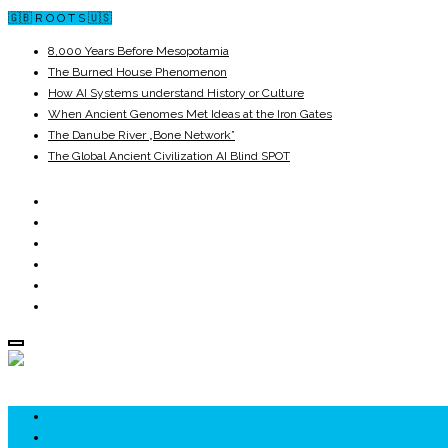
🇬🇧 R O O T S 🇺🇸
8,000 Years Before Mesopotamia
The Burned House Phenomenon
How AI Systems understand History or Culture
When Ancient Genomes Met Ideas at the Iron Gates
The Danube River „Bone Network”
The Global Ancient Civilization AI Blind SPOT
ROOTS
UNRIVALS