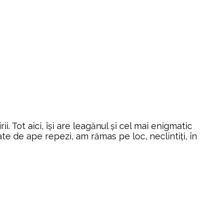
. Tot aici, își are leagănul și cel mai enigmatic
te de ape repezi, am rămas pe loc, neclintiți, în