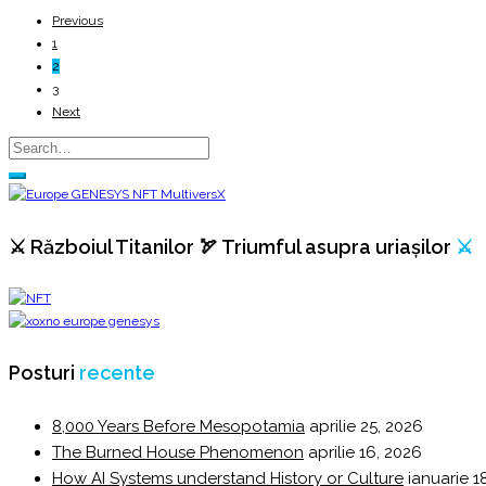
Previous
1
2
3
Next
⚔️ Războiul Titanilor 🏹 Triumful asupra uriașilor
⚔️
Posturi
recente
8,000 Years Before Mesopotamia
aprilie 25, 2026
The Burned House Phenomenon
aprilie 16, 2026
How AI Systems understand History or Culture
ianuarie 1