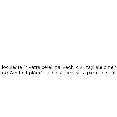
iește în vatra celei mai vechi civilizații ale omenirii
sg. Am fost plămădiți din stâncă, și ca pietrele spăla