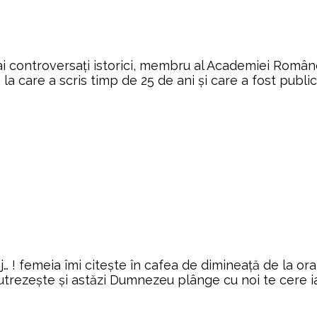
mai controversați istorici, membru al Academiei Româ
 la care a scris timp de 25 de ani și care a fost publ
j… ! femeia îmi citește în cafea de dimineață de la o
trezește și astăzi Dumnezeu plânge cu noi te cere iad