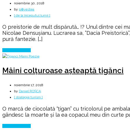
noiembrie 30, 2018
by
p⊕vestea
[ de la începutul lumii ]
O preistorie de mult dispărută… !? Unul dintre cei 
Nicolae Densușianu. Lucrarea sa, ”Dacia Preistorică”,
pură fantezie. […]
Continue Reading
Mâini colțuroase așteaptă țigănci
noiembrie 17, 2018
by
Daniel ROȘCA
[ strategie turism ]
O marcă de ciocolată “ţigan” cu tricolorul pe ambala
gândesc la moarte și la ea copacul meu din curte pu
Continue Reading