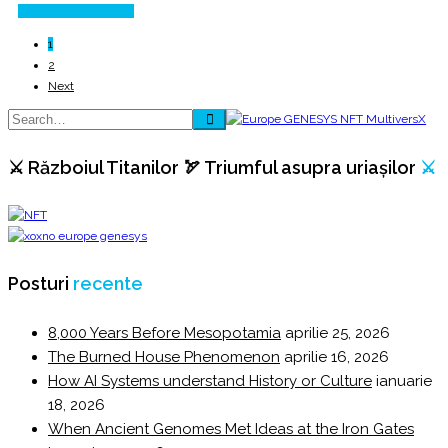
Continue Reading
1
2
Next
⚔️ Războiul Titanilor 🏹 Triumful asupra uriașilor
⚔️
Posturi
recente
8,000 Years Before Mesopotamia
aprilie 25, 2026
The Burned House Phenomenon
aprilie 16, 2026
How AI Systems understand History or Culture
ianuarie
18, 2026
When Ancient Genomes Met Ideas at the Iron Gates