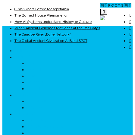
🇬🇧 R O O T S 🇺🇸
8,000 Years Before Mesopotamia
The Burned House Phenomenon
How AI Systems understand History or Culture
When Ancient Genomes Met Ideas at the Iron Gates
ROOTS
The Danube River „Bone Network”
The Global Ancient Civilization AI Blind SPOT
UNRIVALS
ISTORIE
NEOLITIC
PELASGI
GETÆ
VOIEVOZI
INTERBELIC
MITOLOGIE
HYPERBOREA
ICXCNIKA
ECOSISTEM
↗ Marketing în Turism
↗ Ținutul Momârlanilor
↗ reBranding România