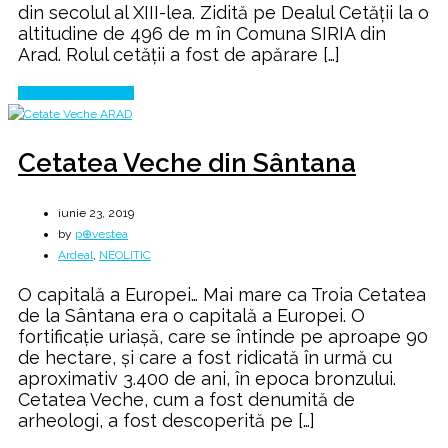
din secolul al XIII-lea. Zidită pe Dealul Cetății la o
altitudine de 496 de m în Comuna SIRIA din
Arad. Rolul cetății a fost de apărare […]
Continue Reading
Cetatea Veche din Sântana
iunie 23, 2019
by
p⊕vestea
Ardeal
,
NEOLITIC
O capitală a Europei… Mai mare ca Troia Cetatea
de la Sântana era o capitală a Europei. O
fortificaţie uriaşă, care se întinde pe aproape 90
de hectare, şi care a fost ridicată în urmă cu
aproximativ 3.400 de ani, în epoca bronzului.
Cetatea Veche, cum a fost denumită de
arheologi, a fost descoperită pe […]