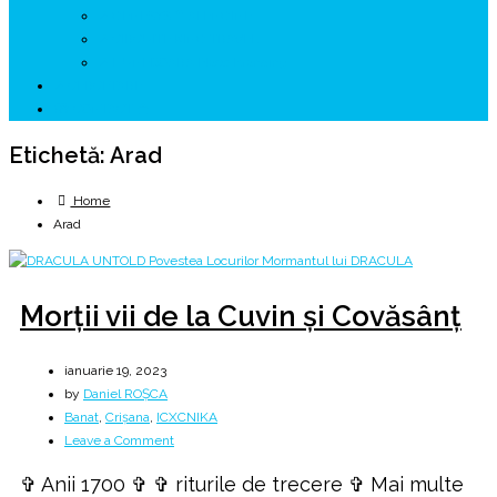
↗ GENESYS ™ AI ENGINE
↗ CIRCUITE KING TRAVEL
↗ HUNEDOARA Place Branding
↗ CERCETARE
☏ CONTACT 📩
Etichetă:
Arad
Home
Arad
Morții vii de la Cuvin şi Covăsânţ
ianuarie 19, 2023
by
Daniel ROȘCA
Banat
,
Crișana
,
ICXCNIKA
on
Leave a Comment
Morții
✞ Anii 1700 ✞ ✞ riturile de trecere ✞ Mai multe
vii