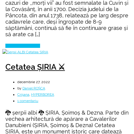
cazuri de ,,morți vii” au fost semnalate la Cuvin şi
de
la Covăsânț, în anii 1700. Decizia judelui de la
la
Pâncota, din anul 1738, relatează pe larg despre
Cuvin
cadavrele care, deşi îngropate de 8-9
şi
săptămâni, continuă să fie în continuare grase şi
Covăsânţ
să arate ca […]
Continue Reading
Cetatea ȘIRIA ⚔️
decembrie 27, 2022
by
Daniel ROȘCA
Crișana
,
HYPERBOREA
la
1 comentariu
Cetatea
🐉 şerpii albi 🐉 ȘIRIA, Şoimoş & Dezna. Parte din
ȘIRIA
vechea arhitectură de apărare a Cavalerilor
⚔️
Danubieni (ȘIRIA, Şoimoş & Dezna) Cetatea
SIRIA, este un monument istoric care datează