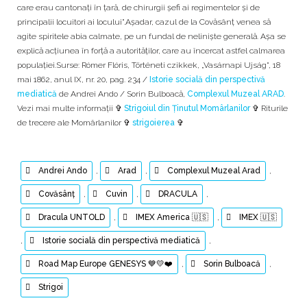
care erau cantonaţi în ţară, de chirurgii şefi ai regimentelor şi de
principalii locuitori ai locului".Aşadar, cazul de la Covăsânţ venea să
agite spiritele abia calmate, pe un fundal de nelinişte generală. Așa se
explică acţiunea în forță a autorităților, care au încercat astfel calmarea
populaţiei.Surse: Rómer Flóris, Történeti czikkek, „Vasárnapi Ujság", 18
mai 1862, anul IX, nr. 20, pag. 234 /
Istorie socială din perspectivă
mediatică
de Andrei Ando / Sorin Bulboacă,
Complexul Muzeal ARAD
.
Vezi mai multe informații ✞
Strigoiul din Ținutul Momârlanilor
✞ Riturile
de trecere ale Momârlanilor ✞
strigoierea
✞
Andrei Ando
,
Arad
,
Complexul Muzeal Arad
,
Covăsânţ
,
Cuvin
,
DRACULA
,
Dracula UNTOLD
,
IMEX America 🇺🇸
,
IMEX 🇺🇸
,
Istorie socială din perspectivă mediatică
,
Road Map Europe GENESYS 💙💛❤️
,
Sorin Bulboacă
,
Strigoi