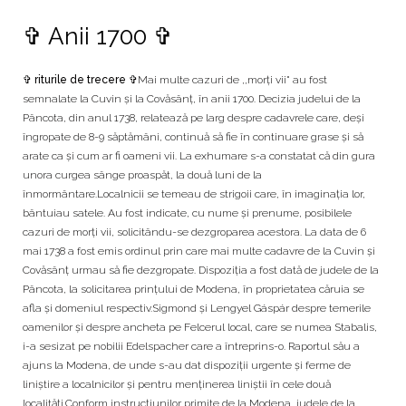
✞ Anii 1700 ✞
✞ riturile de trecere ✞
Mai multe cazuri de ,,morți vii" au fost
semnalate la Cuvin şi la Covăsânț, în anii 1700. Decizia judelui de la
Pâncota, din anul 1738, relatează pe larg despre cadavrele care, deşi
îngropate de 8-9 săptămâni, continuă să fie în continuare grase şi să
arate ca şi cum ar fi oameni vii. La exhumare s-a constatat că din gura
unora curgea sânge proaspăt, la două luni de la
înmormântare.Localnicii se temeau de strigoii care, în imaginația lor,
bântuiau satele. Au fost indicate, cu nume şi prenume, posibilele
cazuri de morți vii, solicitându-se dezgroparea acestora. La data de 6
mai 1738 a fost emis ordinul prin care mai multe cadavre de la Cuvin şi
Covăsânţ urmau să fie dezgropate. Dispoziția a fost dată de judele de la
Pâncota, la solicitarea prințului de Modena, în proprietatea căruia se
afla şi domeniul respectiv.Sigmond şi Lengyel Gáspár despre temerile
oamenilor şi despre ancheta pe Felcerul local, care se numea Stabalis,
i-a sesizat pe nobilii Edelspacher care a întreprins-o. Raportul său a
ajuns la Modena, de unde s-au dat dispoziții urgente şi ferme de
liniştire a localnicilor şi pentru menținerea liniştii în cele două
localități.Conform instrucţiunilor primite de la Modena, judele de la