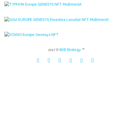
2017 ©
B2B Strategy
™