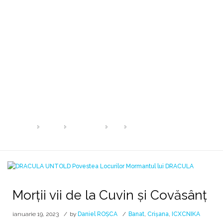
Morții vii de la Cuvin şi Covăsânţ
✞ anii 1700 ✞ riturile de trecere ✞
HOME
2023
IANUARIE
19
MORȚII VII DE LA CUVIN ŞI CO
Morții vii de la Cuvin şi Covăsânţ
ianuarie 19, 2023
by
Daniel ROȘCA
Banat
,
Crișana
,
ICXCNIKA