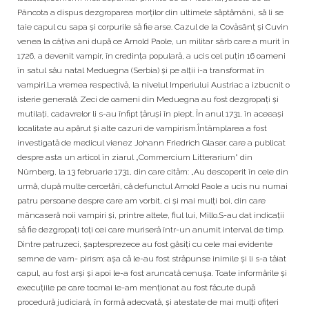
Pâncota a dispus dezgroparea morților din ultimele săptămâni, să li se
taie capul cu sapa şi corpurile să fie arse. Cazul de la Covăsânţ şi Cuvin
venea la câțiva ani după ce Arnold Paole, un militar sârb care a murit în
1726, a devenit vampir, în credința populară, a ucis cel puțin 16 oameni
în satul său natal Meduegna (Serbia) și pe alții i-a transformat în
vampiri.La vremea respectivă, la nivelul Imperiului Austriac a izbucnit o
isterie generală. Zeci de oameni din Meduegna au fost dezgropaţi şi
mutilați, cadavrelor li s-au înfipt țăruși în piept. În anul 1731. în aceeaşi
localitate au apărut şi alte cazuri de vampirism.Întâmplarea a fost
investigată de medicul vienez Johann Friedrich Glaser. care a publicat
despre asta un articol în ziarul „Commercium Litterarium” din
Nürnberg, la 13 februarie 1731, din care cităm: „Au descoperit în cele din
urmă, după multe cercetări, că defunctul Arnold Paole a ucis nu numai
patru persoane despre care am vorbit, ci şi mai mulți boi, din care
mâncaseră noii vampiri și, printre altele, fiul lui, Millo.S-au dat indicații
să fie dezgropați toți cei care muriseră într-un anumit interval de timp.
Dintre patruzeci, șaptesprezece au fost găsiți cu cele mai evidente
semne de vam- pirism; aşa că le-au fost străpunse inimile și li s-a tăiat
capul, au fost arși și apoi le-a fost aruncată cenușa. Toate informările și
execuțiile pe care tocmai le-am menționat au fost făcute după
procedură judiciară, în formă adecvată, şi atestate de mai mulți ofiţeri