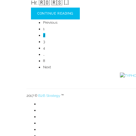
Hr. 🇷🇴 🇷🇸 […]
CONTINUE READING
Previous
1
2
3
4
…
8
Next
2017 ©
B2B Strategy
™