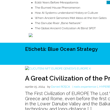
8,000 Years Before Mesopotamia
🇬
The Burned House Phenomenon
How AI Systems understand History or Culture
When Ancient Genomes Met Ideas at the Iron Gates
The Danube River „Bone Network”
The Global Ancient Civilization AI Blind SPOT
Etichetă:
Blue Ocean Strategy
ROOTS
UNRIVALS
ISTORIE
MITOLOGIE
ECOSISTEM
A Great Civilization of the 
aprilie 15, 2024
by
Daniel ROȘCA
[ roots experience ]
,
HYPER
The First Civilization of EUROPE The Los
Greece and Rome, even before the first ci
in the Lower Danube Valley and the Balkan
technology and long-distance […]