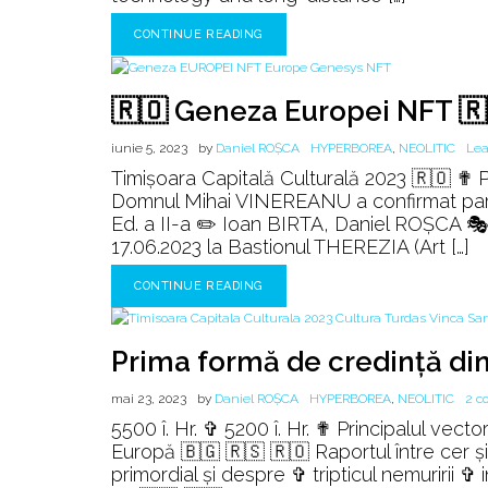
CONTINUE READING
🇷🇴 Geneza Europei NFT 🇷
iunie 5, 2023
by
Daniel ROȘCA
HYPERBOREA
,
NEOLITIC
Le
Timişoara Capitală Culturală 2023 🇷🇴 ✟ P
Domnul Mihai VINEREANU a confirmat parti
Ed. a II-a ✏️ Ioan BIRTA, Daniel ROȘCA 
17.06.2023 la Bastionul THEREZIA (Art […]
CONTINUE READING
Prima formă de credință di
mai 23, 2023
by
Daniel ROȘCA
HYPERBOREA
,
NEOLITIC
2 c
5500 î. Hr. ✞ 5200 î. Hr. ✟ Principalul vec
Europă 🇧🇬 🇷🇸 🇷🇴 Raportul între cer și
primordial și despre ✞ tripticul nemuririi ✞ 