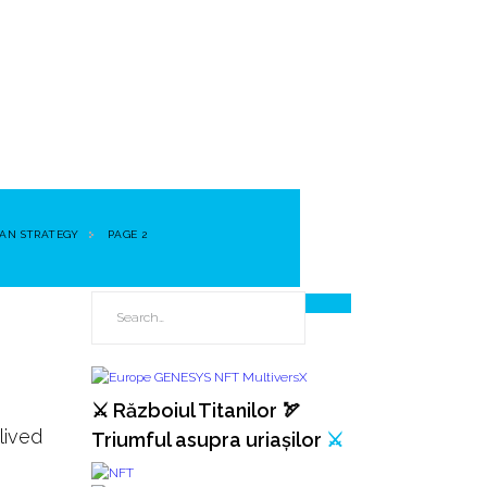
AN STRATEGY
PAGE 2
⚔️ Războiul Titanilor 🏹
lived
Triumful asupra uriașilor
⚔️