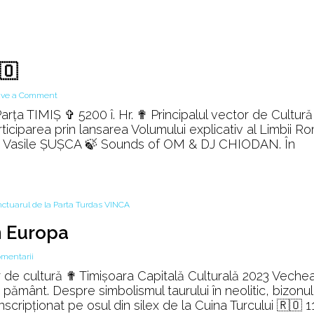
the
Prehistoric
World
🇴
on
ave a Comment
🇷🇴
arța TIMIȘ ✞ 5200 î. Hr. ✟ Principalul vector de Cultură
Geneza
ciparea prin lansarea Volumului explicativ al Limbii R
Europei
🎭 Vasile ȘUȘCA 🍃 Sounds of OM & DJ CHIODAN. În
NFT
🇷🇴
n Europa
la
omentarii
Prima
tor de cultură ✟ Timişoara Capitală Culturală 2023 Veche
formă
 pământ. Despre simbolismul taurului în neolitic, bizonul
de
inscripționat pe osul din silex de la Cuina Turcului 🇷🇴 1