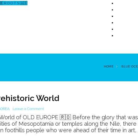
🇧 R O O T S 🇺🇸
↗ CERCETARE
☏ CONTACT 📩
HOME
BLUE OCE
Prehistoric World
on
BOREA
Leave a Comment
A
t World of OLD EUROPE 🇷🇴 Before the glory that was
Great
ties of Mesopotamia or temples along the Nile, there 
Civilization
 foothills people who were ahead of their time in art,
of