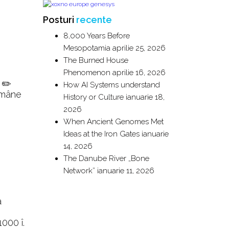
Posturi
recente
8,000 Years Before
Mesopotamia
aprilie 25, 2026
The Burned House
Phenomenon
aprilie 16, 2026
 ✏️
How AI Systems understand
omâne
History or Culture
ianuarie 18,
2026
When Ancient Genomes Met
Ideas at the Iron Gates
ianuarie
14, 2026
The Danube River „Bone
Network”
ianuarie 11, 2026
a
1000 î.