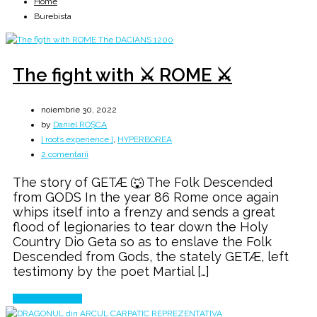
Home
Burebista
The fight with ⚔️ ROME ⚔️
noiembrie 30, 2022
by
Daniel ROȘCA
[ roots experience ]
,
HYPERBOREA
la
2 comentarii
The
The story of GETÆ 🐺 The Folk Descended
fight
from GODS In the year 86 Rome once again
with
whips itself into a frenzy and sends a great
⚔️
flood of legionaries to tear down the Holy
ROME
Country Dio Geta so as to enslave the Folk
⚔️
Descended from Gods, the stately GETÆ, left
testimony by the poet Martial […]
Continue Reading