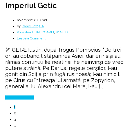
Imperiul Getic
noiembrie 28, 2021
by
Daniel ROȘCA
Povestea HUNEDOAREI
,
🏹 GETÆ
on
Leave a Comment
Imperiul
🏹 GETÆ Iustin, după Trogus Pompeius: “De trei
Getic
ori au dobândit stăpânirea Asiei, dar ei înșiși au
rămas continuu fie neatinși, fie neînvinși de vreo
putere străină. Pe Darius, regele perșilor, l-au
gonit din Sciția prin fugă rușinoasă; l-au nimicit
pe Cirus cu întreaga lui armată; pe Zopyrion,
general al lui Alexandru cel Mare, l-au […]
Continue Reading
1
2
3
…