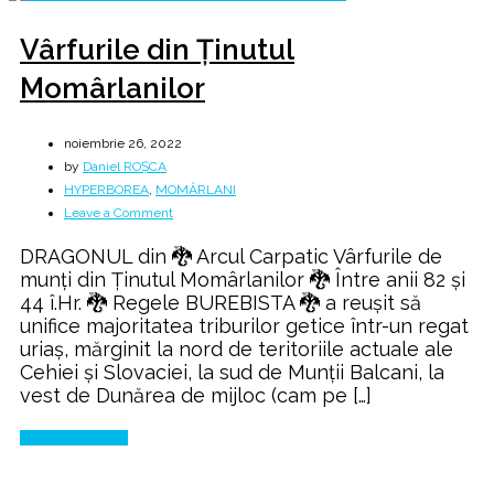
Vârfurile din Ținutul
Momârlanilor
noiembrie 26, 2022
by
Daniel ROȘCA
HYPERBOREA
,
MOMÂRLANI
on
Leave a Comment
Vârfurile
DRAGONUL din 🐉 Arcul Carpatic Vârfurile de
din
munți din Ținutul Momârlanilor 🐉 Între anii 82 şi
Ținutul
44 î.Hr. 🐉 Regele BUREBISTA 🐉 a reuşit să
Momârlanilor
unifice majoritatea triburilor getice într-un regat
uriaş, mărginit la nord de teritoriile actuale ale
Cehiei şi Slovaciei, la sud de Munţii Balcani, la
vest de Dunărea de mijloc (cam pe […]
Continue Reading