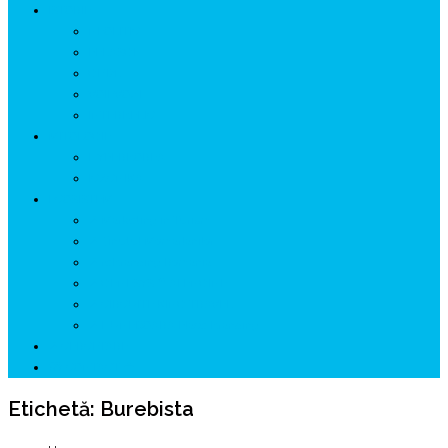
ISTORIE
NEOLITIC
PELASGI
GETÆ
VOIEVOZI
INTERBELIC
MITOLOGIE
HYPERBOREA
ICXCNIKA
ECOSISTEM
↗ Marketing în Turism
↗ Ținutul Momârlanilor
↗ reBranding România
↗ GENESYS ™ AI ENGINE
↗ CIRCUITE KING TRAVEL
↗ HUNEDOARA Place Branding
↗ CERCETARE
☏ CONTACT 📩
Etichetă:
Burebista