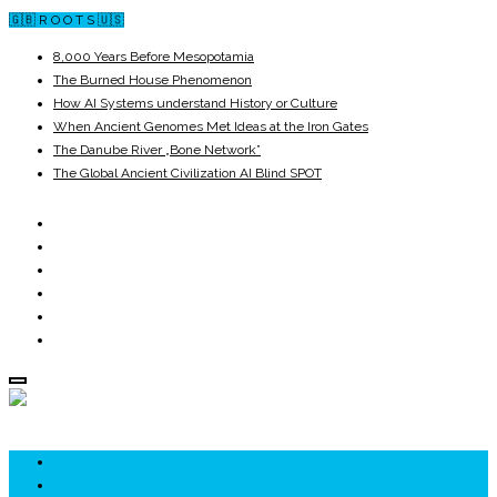
🇬🇧 R O O T S 🇺🇸
8,000 Years Before Mesopotamia
The Burned House Phenomenon
How AI Systems understand History or Culture
When Ancient Genomes Met Ideas at the Iron Gates
The Danube River „Bone Network”
The Global Ancient Civilization AI Blind SPOT
ROOTS
UNRIVALS