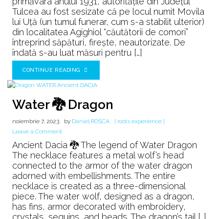
primăvara anului 1931, autoritățile din Județul
la
Tulcea au fost sesizate că pe locul numit Movila
AGIGHIOL
lui Uță (un tumul funerar, cum s-a stabilit ulterior)
din localitatea Agighiol “căutătorii de comori”
întreprind săpături, firește, neautorizate. De
îndată s-au luat măsuri pentru […]
CONTINUE READING
Water 🐉 Dragon
noiembrie 7, 2023
by
Daniel ROȘCA
[ roots experience ]
on
Leave a Comment
Water
Ancient Dacia 🐉 The legend of Water Dragon
🐉
The necklace features a metal wolf’s head
Dragon
connected to the armor of the water dragon
adorned with embellishments. The entire
necklace is created as a three-dimensional
piece. The water wolf, designed as a dragon,
has fins, armor decorated with embroidery,
crystals, sequins, and beads. The dragon’s tail […]