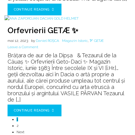
CONTINUE READING
Orfevrierii GETÆ ✨
mai 12, 2023
by
Daniel ROȘCA
Magazin Istoric
,
🏹 GETÆ
on
Leave a Comment
Orfevrierii
Brățara de aur de la Dipșa & Tezaurul de la
GETÆ
Căuaș ✨ Orfevrierii Geto-Daci ✨ Magazin
✨
Istoric, iunie 1983 Între secolele IX şi VI [î.Hr.]…
geții dezvoltau aici în Dacia o artă proprie a
aurului, ale cărei produse umpleau tot centrul şi
nordul Europei, concurînd cu arta etruscă a
bronzului şi argintului. VASILE PÂRVAN Tezaurul
de […]
CONTINUE READING
1
2
Next