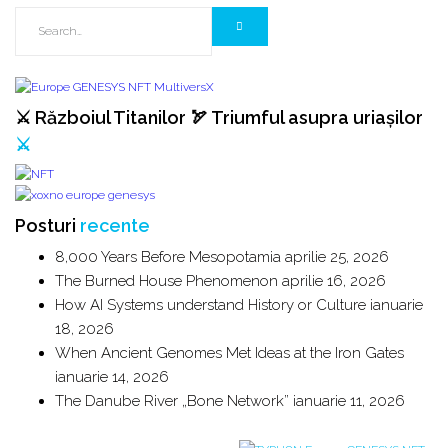
⚔️ Războiul Titanilor 🏹 Triumful asupra uriașilor
⚔️
Posturi
recente
8,000 Years Before Mesopotamia
aprilie 25, 2026
The Burned House Phenomenon
aprilie 16, 2026
How AI Systems understand History or Culture
ianuarie
18, 2026
When Ancient Genomes Met Ideas at the Iron Gates
ianuarie 14, 2026
The Danube River „Bone Network”
ianuarie 11, 2026