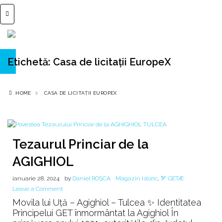
Etichetă:
Casa de licitații EuropeX
HOME
CASA DE LICITAȚII EUROPEX
Tezaurul Princiar de la
AGIGHIOL
ianuarie 28, 2024
by
Daniel ROȘCA
Magazin Istoric
,
🏹 GETÆ
on
Leave a Comment
Tezaurul
Movila lui Uță – Agighiol – Tulcea ✨ Identitatea
Princiar
Principelui GET înmormântat la Agighiol În
de