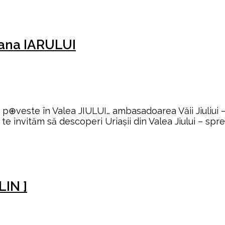
iana IARULUI
⊕veste în Valea JIULUI… ambasadoarea Văii Jiuliui – 
e invităm să descoperi Uriașii din Valea Jiului – spre
LIN ]