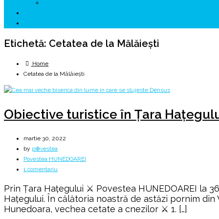
↗ HUNEDOARA Place Branding
↗ CERCETARE
☏ CONTACT 📩
Etichetă:
Cetatea de la Mălăiești
Home
Cetatea de la Mălăiești
Obiective turistice în Țara Hațegul
martie 30, 2022
by
p⊕vestea
Povestea HUNEDOAREI
la
1 comentariu
Obiective
Prin Țara Haţegului ⚔️ Povestea HUNEDOAREI la 360 °
turistice
Haţegului. În călătoria noastră de astăzi pornim din
în
Hunedoara, vechea cetate a cnezilor ⚔️ 1. […]
Țara