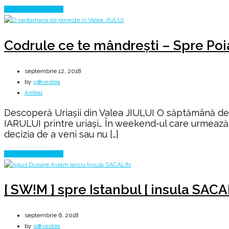
Hațegului
Continue Reading
Codrule ce te mândrești – Spre Po
septembrie 12, 2018
by
p⊕vestea
Ardeal
Descoperă Uriașii din Valea JIULUI O săptămână de p
IARULUI printre uriași… În weekend-ul care urmează t
decizia de a veni sau nu […]
Continue Reading
[ SW!M ] spre Istanbul [ insula SACA
septembrie 6, 2018
by
p⊕vestea