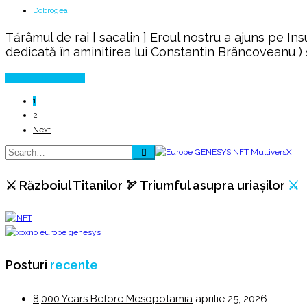
Dobrogea
Tărâmul de rai [ sacalin ] Eroul nostru a ajuns pe Ins
dedicată în aminitirea lui Constantin Brâncoveanu ) ș
Continue Reading
1
2
Next
⚔️ Războiul Titanilor 🏹 Triumful asupra uriașilor
⚔️
Posturi
recente
8,000 Years Before Mesopotamia
aprilie 25, 2026