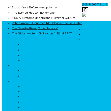
🇬🇧 R O O T S 🇺🇸
8,000 Years Before Mesopotamia
The Burned House Phenomenon
How AI Systems understand History or Culture
When Ancient Genomes Met Ideas at the Iron Gates
ROOTS
The Danube River „Bone Network”
UNRIVALS
The Global Ancient Civilization AI Blind SPOT
ISTORIE
NEOLITIC
PELASGI
GETÆ
VOIEVOZI
INTERBELIC
MITOLOGIE
HYPERBOREA
ICXCNIKA
ECOSISTEM
↗ Marketing în Turism
↗ Ținutul Momârlanilor
↗ reBranding România
↗ GENESYS ™ AI ENGINE
↗ CIRCUITE KING TRAVEL