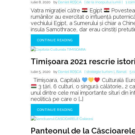
iulie 8, 2020
by
Daniel ROȘCA
[ de la începutul lumii ]
1 com
Vatra migrației către
Egipt
Povestea 
rumânilor au exercitat o influenţă puternică
vechiului Egipt, a Sumerului şi chiar a Chinei
insula Samothrace, dar erau cinstiţi pretuti
CONTINUE READING
Timişoara 2021 rescrie istor
iulie 5, 2020
by
Daniel ROȘCA
[ strategie turism ]
,
Banat
5 c
Timișoara, Capitală
Culturală Eur
3 țări, 6 culturi, o singură călătorie… 2 
unul dintre cele mai importante situri din
neolitică pe care o […]
CONTINUE READING
Panteonul de la Căscioarel