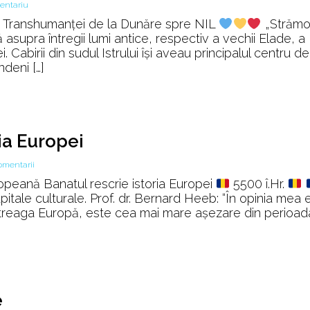
la
entariu
Povestea
Transhumanței de la Dunăre spre NIL
„Strămoş
Transhumanței
 asupra întregii lumi antice, respectiv a vechii Elade, a
. Cabirii din sudul Istrului îşi aveau principalul centru de
10
ndeni […]
ani
în
munți
ia Europei
la
omentarii
Timişoara
opeană Banatul rescrie istoria Europei
5500 î.Hr.
2021
capitale culturale. Prof. dr. Bernard Heeb: “În opinia mea 
rescrie
 întreaga Europă, este cea mai mare aşezare din perioad
istoria
Europei
e