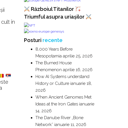
Războiul Titanilor
ii
Triumful asupra uriașilor
 cult în
Posturi
recente
8,000 Years Before
Mesopotamia
aprilie 25, 2026
The Burned House
Phenomenon
aprilie 16, 2026
How AI Systems understand
este
History or Culture
ianuarie 18,
a
2026
When Ancient Genomes Met
Ideas at the Iron Gates
ianuarie
14, 2026
The Danube River „Bone
Network”
ianuarie 11, 2026