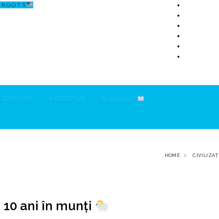
R O O T S
ECOSISTEM
↗ CERCETARE
☏ CONTACT
HOME
CIVILIZA
10 ani în munți