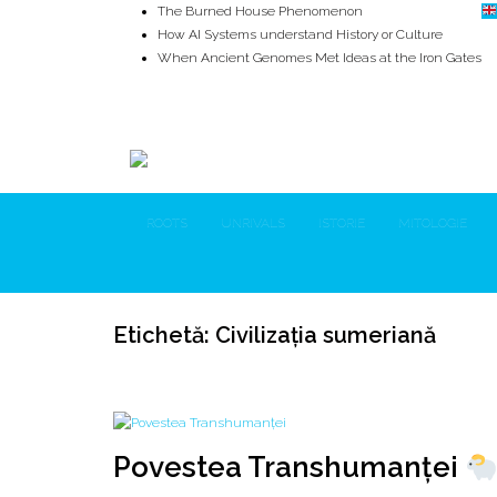
The Burned House Phenomenon
How AI Systems understand History or Culture
When Ancient Genomes Met Ideas at the Iron Gates
The Danube River „Bone Network”
The Global Ancient Civilization AI Blind SPOT
8,000 Years Before Mesopotamia
ROOTS
UNRIVALS
ISTORIE
MITOLOGIE
Etichetă:
Civilizația sumeriană
Povestea Transhumanței