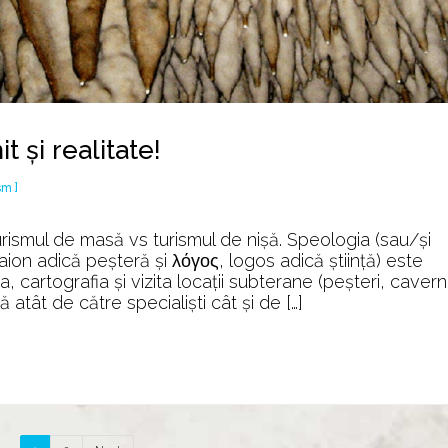
 și realitate!
sm ]
urismul de masă vs turismul de nișă. Speologia (sau/și
ion adică peșteră și λόγος, logos adică știință) este
a, cartografia și vizita locații subterane (peșteri, cavern
 atât de către specialiști cât și de […]