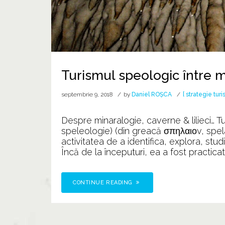
Turismul speologic între mit
septembrie 9, 2018
by
Daniel ROȘCA
[ strategie turi
Despre minaralogie, caverne & lilieci… T
speleologie) (din greacă σπηλαιοv, spela
activitatea de a identifica, explora, studi
Încă de la începuturi, ea a fost practicată
CONTINUE READING