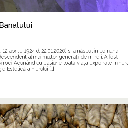
 Banatului
a
inerale
i
12 aprilie 1924 d. 22.01.2020) s-a născut în comuna
oci
escendent al mai multor generații de mineri. A fost
in
i roci. Adunând cu pasiune toată viața exponate minera
unţii
 Estetică a Fierului […]
anatului