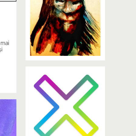
 mai
i