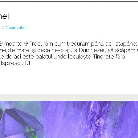
nei
la
2 comentarii
Apa
de
de ♰ moarte ♰ Trecurăm cum trecurăm până aci, stăpâne;
aur
ejdie mare; și daca ne-o ajuta Dumnezeu să scăpăm ș
din
e de aci este palatul unde locuiește Tinerețe fără
Munții
Ispirescu […]
Rodnei