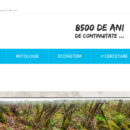
or Culture
 the Iron Gates
lind SPOT
MITOLOGIE
ECOSISTEM
↗ CERCETARE