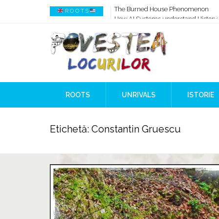
How AI Systems understand History 
R O O T S
When Ancient Genomes Met Ideas at
The Danube River „Bone Network”
The Global Ancient Civilization AI B
8,000 Years Before Mesopotamia
The Burned House Phenomenon
ROOTS
UNRIVALS
ISTORIE
Etichetă:
Constantin Gruescu