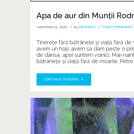
Apa de aur din Munții Rod
noiembrie 15, 2020
by
p⊕vestea
[ mărci românești ]
Tinerețe fără bătrânețe și viață fără 
avem un hop: avem să dăm peste o prim
de dânsa, apoi suntem voinici. Mai-naint
bătrânețe și viață fără de moarte. Petre 
CONTINUE READING