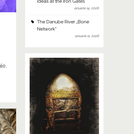
Ideas at the Iron Gates
ianuarie 14, 2026
The Danube River „Bone
Network”
ianuarie 11, 2026
le,