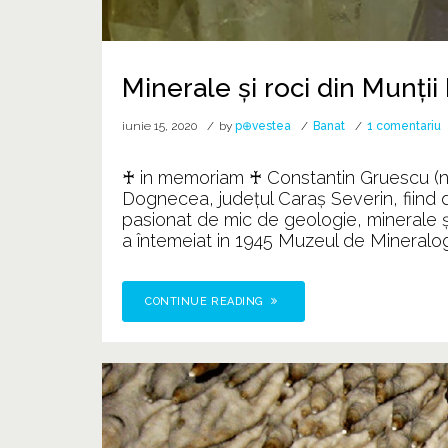
Minerale şi roci din Munţii
l
iunie 15, 2020
by
p⊕vestea
Banat
1 comentariu
M
ş
♰ in memoriam ♰ Constantin Gruescu (n. 
r
Dognecea, județul Caraș Severin, fiind d
d
pasionat de mic de geologie, minerale ș
M
a întemeiat in 1945 Muzeul de Mineralogie
B
CONTINUE READING