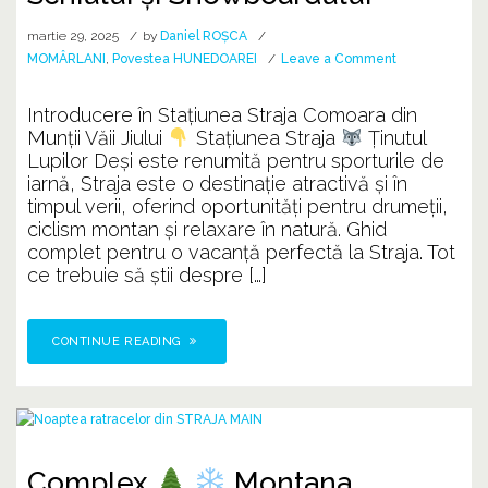
martie 29, 2025
by
Daniel ROȘCA
on
MOMÂRLANI
,
Povestea HUNEDOAREI
Leave a Comment
Stațiunea
Straja,
Introducere în Stațiunea Straja Comoara din
Paradisul
Munții Văii Jiului
Stațiunea Straja
Ținutul
Schiului
Lupilor Deși este renumită pentru sporturile de
și
iarnă, Straja este o destinație atractivă și în
Snowboardului
timpul verii, oferind oportunități pentru drumeții,
ciclism montan și relaxare în natură. Ghid
complet pentru o vacanță perfectă la Straja. Tot
ce trebuie să știi despre […]
CONTINUE READING
Complex
Montana