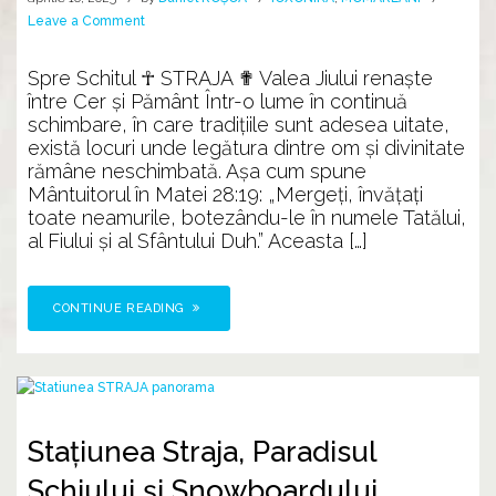
on
Leave a Comment
Drumul
Crucii
Spre Schitul ☥ STRAJA ✟ Valea Jiului renaște
din
între Cer și Pământ Într-o lume în continuă
LUPENI
schimbare, în care tradițiile sunt adesea uitate,
există locuri unde legătura dintre om și divinitate
rămâne neschimbată. Așa cum spune
Mântuitorul în Matei 28:19: „Mergeți, învățați
toate neamurile, botezându-le în numele Tatălui,
al Fiului și al Sfântului Duh.” Aceasta […]
CONTINUE READING
Stațiunea Straja, Paradisul
Schiului și Snowboardului