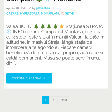
aprilie 28, 2021
by
p⊕vestea
CAZARE
,
HYPERBOREA
,
MOMÂRLANI
,
GETÆ
Valea JIULUI
Stațiunea STRAJA
INFO cazare. Complexul Montana, clasificat
cu 3 stele, este situat în munţii Vâlcan, la 1367 m
altitudine, în masivul Straja, lângă staţia de
întoarcere a telegondolei. Fiecare cameră
beneficiază de grup sanitar propriu, apă rece şi
caldă permanent. Masa se poate servi în unul
din […]
CONTINUE READING
1
2
Next