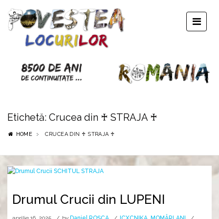
Etichetă:
Crucea din ♰ STRAJA ♰
HOME
CRUCEA DIN ♰ STRAJA ♰
Drumul Crucii din LUPENI
aprilie 16, 2025
by
Daniel ROȘCA
ICXCNIKA
,
MOMÂRLANI