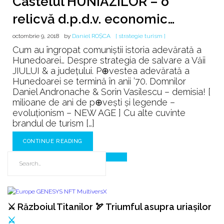
Castelul HUNIAZILOR – o
relicvă d.p.d.v. economic…
octombrie 9, 2018
by
Daniel ROȘCA
[ strategie turism ]
Cum au îngropat comuniștii istoria adevărată a
Hunedoarei… Despre strategia de salvare a Văii
JIULUI & a județului. P⊕vestea adevărată a
Hunedoarei se termină în anii ’70. Domnilor
Daniel Andronache & Sorin Vasilescu – demisia! [
milioane de ani de p⊕vești și legende –
evoluționism – NEW AGE ] Cu alte cuvinte
brandul de turism […]
CONTINUE READING
⚔️ Războiul Titanilor 🏹 Triumful asupra uriașilor
⚔️