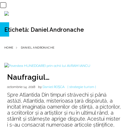
Etichetă:
Daniel Andronache
HOME
DANIEL ANDRONACHE
Naufragiul…
octombrie 14, 2018
by
Daniel ROȘCA
[ strategie turism ]
Spre Atlantida Din timpuri străvechi și până
astăzi, Atlantida, misterioasa țară dispărută, a
incitat imaginația oamenilor de știință, a pictorilor,
a scriitorilor și a artiștilor și nu în ultimul rând, a
stârnit și stârnește aprige dispute. Acestui mister
i s-au consacrat numeroase articole științifice,