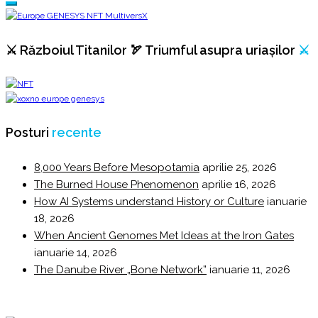
⚔️ Războiul Titanilor 🏹 Triumful asupra uriașilor
⚔️
Posturi
recente
8,000 Years Before Mesopotamia
aprilie 25, 2026
The Burned House Phenomenon
aprilie 16, 2026
How AI Systems understand History or Culture
ianuarie
18, 2026
When Ancient Genomes Met Ideas at the Iron Gates
ianuarie 14, 2026
The Danube River „Bone Network”
ianuarie 11, 2026