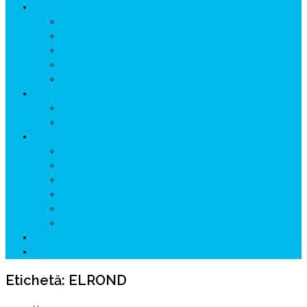
ISTORIE
NEOLITIC
PELASGI
GETÆ
VOIEVOZI
INTERBELIC
MITOLOGIE
HYPERBOREA
ICXCNIKA
ECOSISTEM
↗ Marketing în Turism
↗ Ținutul Momârlanilor
↗ reBranding România
↗ GENESYS ™ AI ENGINE
↗ CIRCUITE KING TRAVEL
↗ HUNEDOARA Place Branding
↗ CERCETARE
☏ CONTACT 📩
Etichetă:
ELROND