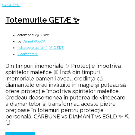
Totemurile GETÆ ✨
octombrie 29, 2022
by
Daniel ROȘCA
[ strategie turism ]
,
🏹 GETÆ
la
2 comentarii
Totemurile
Din timpuri imemoriale ✨ Protecție împotriva
GETÆ
spiritelor malefice ☠️ Încă din timpuri
✨
imemoriale oamenii aveau credința că
diamantele erau învăluite în magie și puteau să
ofere protecție împotriva spiritelor malefice.
Credeau deasemenea în puterea de vindecare
a diamantelor și transformau aceste pietre
prețioase în totemuri pentru protecție
personală. CĂRBUNE vs DIAMANT vs EGLD ✨ ⛏️
[…]
Continue Reading