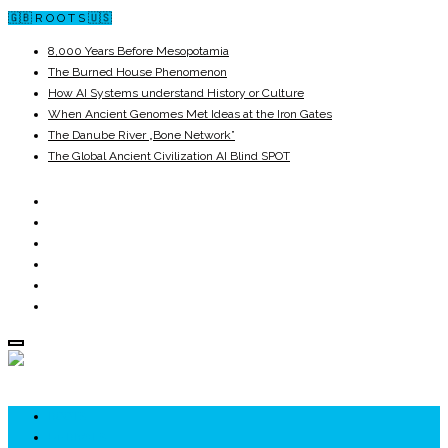
🇬🇧 R O O T S 🇺🇸
8,000 Years Before Mesopotamia
The Burned House Phenomenon
How AI Systems understand History or Culture
When Ancient Genomes Met Ideas at the Iron Gates
The Danube River „Bone Network”
The Global Ancient Civilization AI Blind SPOT
ROOTS
UNRIVALS