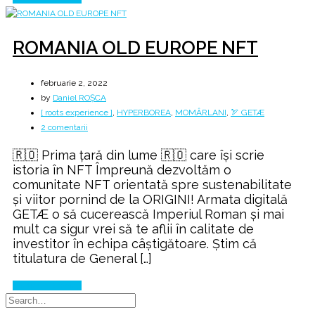
ROMANIA OLD EUROPE NFT
februarie 2, 2022
by
Daniel ROȘCA
[ roots experience ]
,
HYPERBOREA
,
MOMÂRLANI
,
🏹 GETÆ
la
2 comentarii
ROMANIA
🇷🇴 Prima țară din lume 🇷🇴 care își scrie
OLD
istoria în NFT Împreună dezvoltăm o
EUROPE
comunitate NFT orientată spre sustenabilitate
NFT
și viitor pornind de la ORIGINI! Armata digitală
GETÆ o să cucerească Imperiul Roman și mai
mult ca sigur vrei să te aflii în calitate de
investitor în echipa câștigătoare. Știm că
titulatura de General […]
Continue Reading