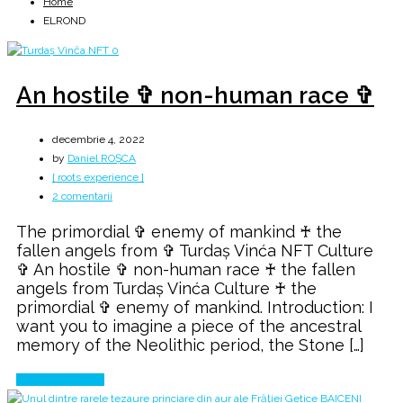
Home
ELROND
An hostile ✞ non-human race ✞
decembrie 4, 2022
by
Daniel ROȘCA
[ roots experience ]
la
2 comentarii
An
The primordial ✞ enemy of mankind ♰ the
hostile
fallen angels from ✞ Turdaș Vinća NFT Culture
✞
✞ An hostile ✞ non-human race ♰ the fallen
non-
angels from Turdaș Vinća Culture ♰ the
human
primordial ✞ enemy of mankind. Introduction: I
race
want you to imagine a piece of the ancestral
✞
memory of the Neolithic period, the Stone […]
Continue Reading