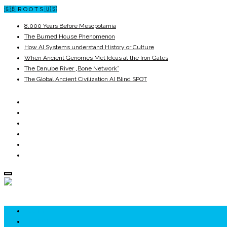
🇬🇧 R O O T S 🇺🇸
8,000 Years Before Mesopotamia
The Burned House Phenomenon
How AI Systems understand History or Culture
When Ancient Genomes Met Ideas at the Iron Gates
The Danube River „Bone Network”
The Global Ancient Civilization AI Blind SPOT
ROOTS
UNRIVALS