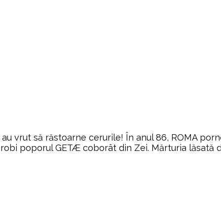
re au vrut să răstoarne cerurile! În anul 86, ROMA por
nrobi poporul GETÆ coborât din Zei. Mărturia lăsată d