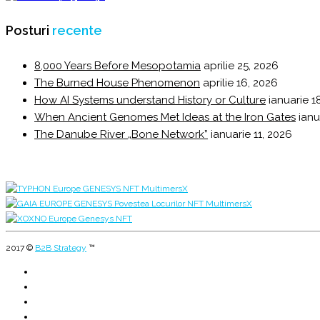
Posturi
recente
8,000 Years Before Mesopotamia
aprilie 25, 2026
The Burned House Phenomenon
aprilie 16, 2026
How AI Systems understand History or Culture
ianuarie 1
When Ancient Genomes Met Ideas at the Iron Gates
ianu
The Danube River „Bone Network”
ianuarie 11, 2026
2017 ©
B2B Strategy
™