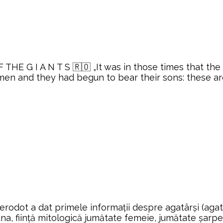
E G I A N T S 🇷🇴 „It was in those times that the 
n and they had begun to bear their sons: these are 
dot a dat primele informaţii despre agatârşi (agathyrs
chidna, fiinţă mitologică jumătate femeie, jumătate şarp