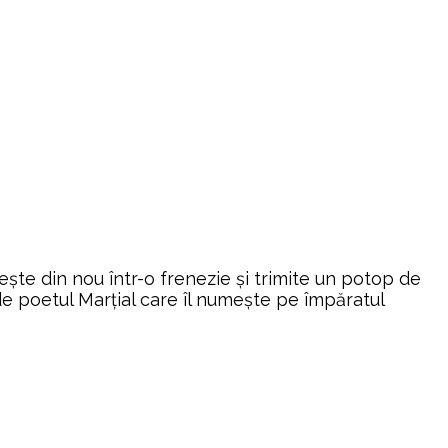
nește din nou într-o frenezie și trimite un potop de
e poetul Marțial care îl numește pe împăratul