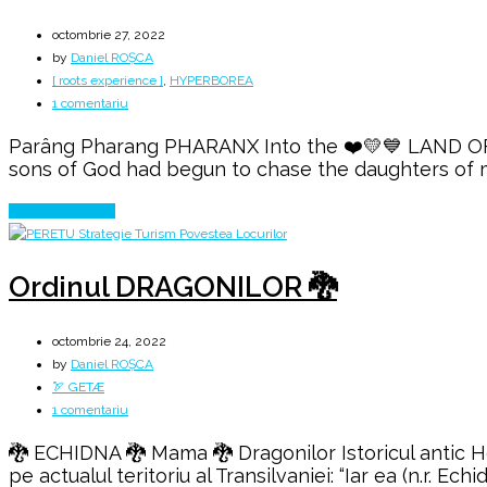
octombrie 27, 2022
by
Daniel ROȘCA
[ roots experience ]
,
HYPERBOREA
la
1 comentariu
The
Parâng Pharang PHARANX Into the ❤️💛💙 LAND OF TH
land
sons of God had begun to chase the daughters of me
of
the
Continue Reading
Ancient
GODS
🔥
Ordinul DRAGONILOR 🐉
octombrie 24, 2022
by
Daniel ROȘCA
🏹 GETÆ
la
1 comentariu
Ordinul
🐉 ECHIDNA 🐉 Mama 🐉 Dragonilor Istoricul antic Hero
DRAGONILOR
pe actualul teritoriu al Transilvaniei: “Iar ea (n.r. E
🐉