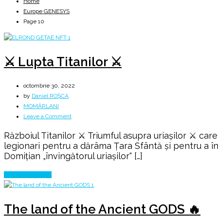
Home
Europe GENESYS
Page 10
⚔️ Lupta Titanilor ⚔️
octombrie 30, 2022
by
Daniel ROȘCA
MOMÂRLANI
on
Leave a Comment
⚔️
Războiul Titanilor ⚔️ Triumful asupra uriașilor ⚔️ ca
Lupta
legionari pentru a dărâma Țara Sfântă și pentru a î
Titanilor
Domițian „învingătorul uriașilor“ […]
⚔️
Continue Reading
The land of the Ancient GODS 🔥