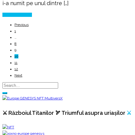
i-a numit pe unul dintre […]
Continue Reading
Previous
1
…
8
9
10
11
12
Next
⚔️ Războiul Titanilor 🏹 Triumful asupra uriașilor
⚔️