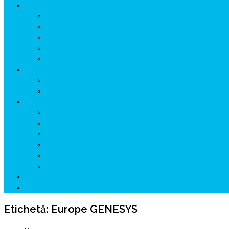
ISTORIE
NEOLITIC
PELASGI
GETÆ
VOIEVOZI
INTERBELIC
MITOLOGIE
HYPERBOREA
ICXCNIKA
ECOSISTEM
↗ Marketing în Turism
↗ Ținutul Momârlanilor
↗ reBranding România
↗ GENESYS ™ AI ENGINE
↗ CIRCUITE KING TRAVEL
↗ HUNEDOARA Place Branding
↗ CERCETARE
☏ CONTACT 📩
Etichetă:
Europe GENESYS