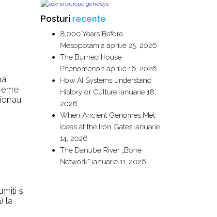
Posturi
recente
8,000 Years Before
Mesopotamia
aprilie 25, 2026
The Burned House
Phenomenon
aprilie 16, 2026
ai
How AI Systems understand
vreme
History or Culture
ianuarie 18,
eionau
2026
When Ancient Genomes Met
Ideas at the Iron Gates
ianuarie
14, 2026
The Danube River „Bone
Network”
ianuarie 11, 2026
miți și
) la