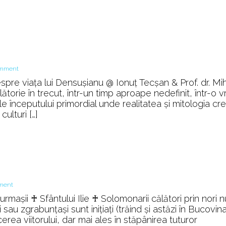
۩
on
omment
Dacia
spre viața lui Densușianu @ Ionuț Tecșan & Prof. dr. Mih
Preistorică
torie în trecut, într-un timp aproape nedefinit, într-o 
iile începutului primordial unde realitatea și mitologia cr
ulturi […]
on
ment
Solomonarii
mașii ♰ Sfântului Ilie ♰ Solomonarii călători prin nori nu
⚔️
i sau zgrabunțași sunt inițiați (trăind și astăzi în Bucovina
Kapnobaţi
erea viitorului, dar mai ales în stăpânirea tuturor