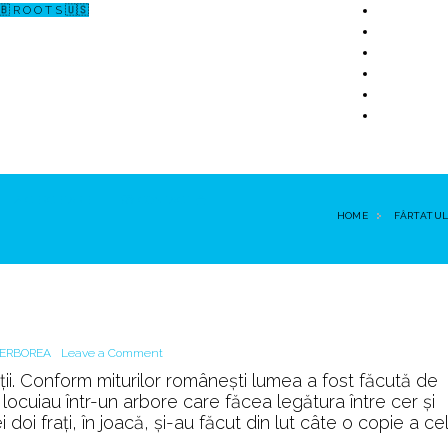
🇧 R O O T S 🇺🇸
↗ CERCETARE
☏ CONTACT 📩
HOME
FÂRTATUL
on
ERBOREA
Leave a Comment
۩
i. Conform miturilor românești lumea a fost făcută de
Fârtatul
ce locuiau într-un arbore care făcea legătura între cer și
&
i frați, în joacă, și-au făcut din lut câte o copie a celu
Nefârtatul