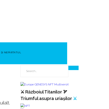
 ȘI NEFÂRTATUL
⚔️ Războiul Titanilor 🏹
Triumful asupra uriașilor
⚔️
ilalt.