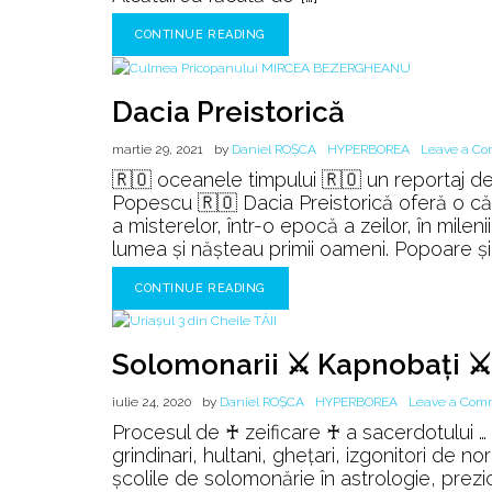
CONTINUE READING
Dacia Preistorică
martie 29, 2021
by
Daniel ROȘCA
HYPERBOREA
Leave a C
🇷🇴 oceanele timpului 🇷🇴 un reportaj de
Popescu 🇷🇴 Dacia Preistorică oferă o călă
a misterelor, într-o epocă a zeilor, în milen
lumea și nășteau primii oameni. Popoare și c
CONTINUE READING
Solomonarii ⚔️ Kapnobaţi ⚔️
iulie 24, 2020
by
Daniel ROȘCA
HYPERBOREA
Leave a Com
Procesul de ♰ zeificare ♰ a sacerdotului … ur
grindinari, hultani, ghețari, izgonitori de nor
școlile de solomonărie în astrologie, prezic