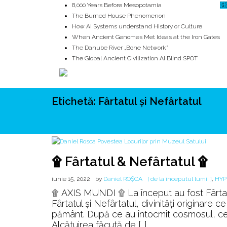
8,000 Years Before Mesopotamia
🇬
The Burned House Phenomenon
How AI Systems understand History or Culture
When Ancient Genomes Met Ideas at the Iron Gates
The Danube River „Bone Network”
The Global Ancient Civilization AI Blind SPOT
Etichetă:
Fârtatul și Nefârtatul
ROOTS
UNRIVALS
ISTORIE
MITOLOGIE
ECOSISTEM
۩ Fârtatul & Nefârtatul ۩
iunie 15, 2022
by
Daniel ROȘCA
[ de la începutul lumii ]
,
HYP
۩ AXIS MUNDI ۩ La început au fost Fârtați
Fârtatul și Nefârtatul, divinități originare 
pământ. După ce au întocmit cosmosul, cei do
Alcătuirea făcută de […]