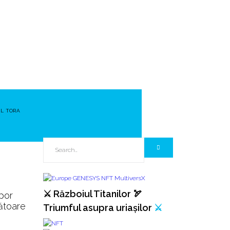
EL TORA
⚔️ Războiul Titanilor 🏹
por
ătoare
Triumful asupra uriașilor
⚔️