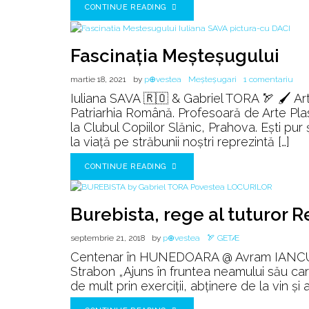
CONTINUE READING
Fascinația Meșteșugului
la
martie 18, 2021
by
p⊕vestea
Meșteșugari
1 comentariu
Fasc
Iuliana SAVA 🇷🇴 & Gabriel TORA 🏹 🖌️ Arte
Meș
Patriarhia Română. Profesoară de Arte Plas
la Clubul Copiilor Slănic, Prahova. Ești pur 
la viață pe străbunii noștri reprezintă […]
CONTINUE READING
Burebista, rege al tuturor R
septembrie 21, 2018
by
p⊕vestea
🏹 GETÆ
Centenar în HUNEDOARA @ Avram IANCU [ 
Strabon „Ajuns în fruntea neamului său care
de mult prin exerciții, abținere de la vin și 