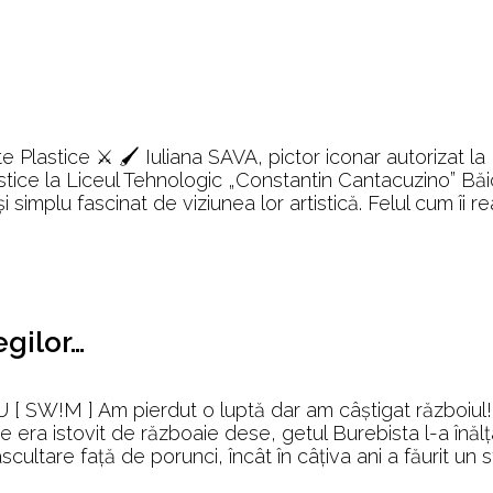
DRACON
inația
 Plastice ⚔️ 🖌️ Iuliana SAVA, pictor iconar autorizat la
teșugului
tice la Liceul Tehnologic „Constantin Cantacuzino” Băi
și simplu fascinat de viziunea lor artistică. Felul cum îi 
egilor…
SW!M ] Am pierdut o luptă dar am câștigat războiul!
 era istovit de războaie dese, getul Burebista l-a înălț
ascultare față de porunci, încât în câțiva ani a făurit un st