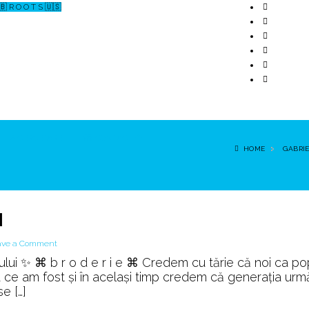
🇧 R O O T S 🇺🇸
↗ CERCETARE
☏ CONTACT 📩
HOME
GABRI
N
on
ave a Comment
Tricou
lui ✨ ⌘ b r o d e r i e ⌘ Credem cu tărie că noi ca po
🐺
 ce am fost și în același timp credem că generația urm
patriot
e […]
🐺