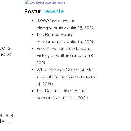
Posturi
recente
8,000 Years Before
Mesopotamia
aprilie 25, 2026
The Burned House
Phenomenon
aprilie 16, 2026
coi &
How AI Systems understand
readuc
History or Culture
ianuarie 18,
2026
When Ancient Genomes Met
Ideas at the Iron Gates
ianuarie
14, 2026
The Danube River „Bone
Network”
ianuarie 11, 2026
at atât
at […]