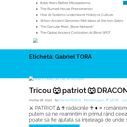
8,000 Years Before Mesopotamia
🇬
The Burned House Phenomenon
How AI Systems understand History or Culture
When Ancient Genomes Met Ideas at the Iron Gates
The Danube River „Bone Network”
The Global Ancient Civilization AI Blind SPOT
Etichetă:
Gabriel TORA
ROOTS
UNRIVALS
ISTORIE
MITOLOGIE
ECOSISTEM
Tricou 🐺 patriot 🐺 DRACO
martie 18, 2021
by
Daniel ROȘCA
Meșteșugari
,
🏹 GETÆ
Le
⚔️ PATRIOT ∆ ♰ rădăcinile ♰ ♦ ⭐ românismu
putem să ne reamintim în primul rând ceea
poate să fie ajutată să înțeleagă de unde s