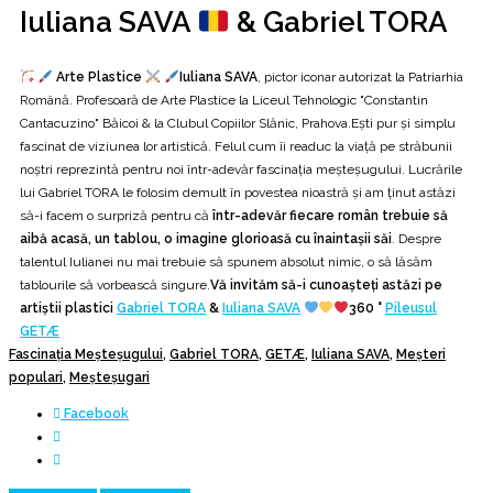
Iuliana SAVA
& Gabriel TORA
Arte Plastice
Iuliana SAVA
, pictor iconar autorizat la Patriarhia
Română. Profesoară de Arte Plastice la Liceul Tehnologic "Constantin
Cantacuzino" Băicoi & la Clubul Copiilor Slănic, Prahova.Ești pur și simplu
fascinat de viziunea lor artistică. Felul cum îi readuc la viață pe străbunii
noștri reprezintă pentru noi într-adevăr fascinația meșteșugului. Lucrările
lui Gabriel TORA le folosim demult în povestea nioastră și am ținut astăzi
să-i facem o surpriză pentru că
într-adevăr fiecare român trebuie să
aibă acasă, un tablou, o imagine glorioasă cu înaintașii săi
. Despre
talentul Iulianei nu mai trebuie să spunem absolut nimic, o să lăsăm
tablourile să vorbească singure.
Vă invităm să-i cunoașteți astăzi pe
artiștii plastici
Gabriel TORA
&
Iuliana SAVA
360 °
Pileusul
GETÆ
Fascinația Meșteșugului
,
Gabriel TORA
,
GETÆ
,
Iuliana SAVA
,
Meșteri
populari
,
Meșteșugari
Facebook