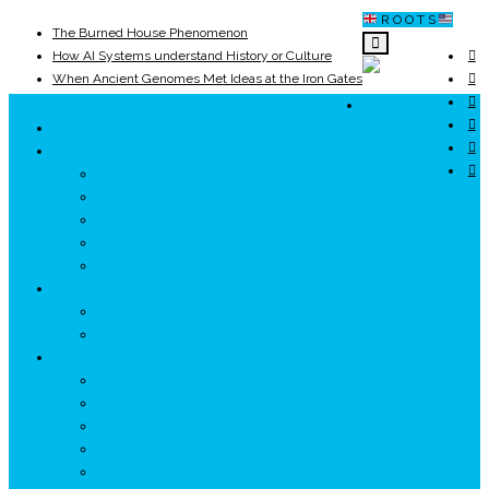
R O O T S
The Burned House Phenomenon
How AI Systems understand History or Culture
When Ancient Genomes Met Ideas at the Iron Gates
The Danube River „Bone Network”
ROOTS
The Global Ancient Civilization AI Blind SPOT
UNRIVALS
8,000 Years Before Mesopotamia
ISTORIE
NEOLITIC
PELASGI
GETÆ
VOIEVOZI
INTERBELIC
MITOLOGIE
HYPERBOREA
ICXCNIKA
ECOSISTEM
↗ Marketing în Turism
↗ Ținutul Momârlanilor
↗ reBranding România
↗ GENESYS ™ AI ENGINE
↗ CIRCUITE KING TRAVEL