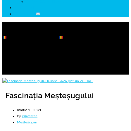
↗ HUNEDOARA Place Branding
↗ CERCETARE
☏ CONTACT
Fascinația Meșteșugului
Iuliana SAVA & Gabriel TORA
Home
2021
martie
18
Fascinația Meșteșugului
Fascinația Meșteșugului
martie 18, 2021
by
p⊕vestea
Meșteșugari