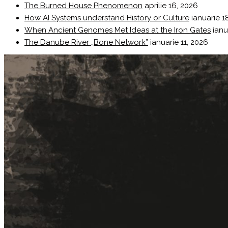
The Burned House Phenomenon
aprilie 16, 2026
How AI Systems understand History or Culture
ianuarie 1
When Ancient Genomes Met Ideas at the Iron Gates
ianu
The Danube River „Bone Network”
ianuarie 11, 2026