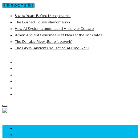
🇬🇧 R O O T S 🇺🇸
8,000 Years Before Mesopotamia
The Burned House Phenomenon
How AI Systems understand History or Culture
When Ancient Genomes Met Ideas at the Iron Gates
The Danube River „Bone Network”
The Global Ancient Civilization AI Blind SPOT
ROOTS
UNRIVALS