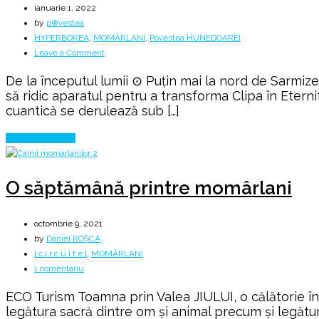
ianuarie 1, 2022
by
p⊕vestea
HYPERBOREA
,
MOMÂRLANI
,
Povestea HUNEDOAREI
on
Leave a Comment
Aproape
De la începutul lumii ⊙ Puțin mai la nord de Sarmiz
de
să ridic aparatul pentru a transforma Clipa în Eterni
Sarmizegetusa
cuantică se derulează sub […]
REGIA
⊙
Continue Reading
O săptămână printre momârlani
octombrie 9, 2021
by
Daniel ROȘCA
[ c i r c u i t e ]
,
MOMÂRLANI
la
1 comentariu
O
ECO Turism Toamna prin Valea JIULUI, o călătorie în 
săptămână
legătura sacră dintre om şi animal precum și legătur
printre