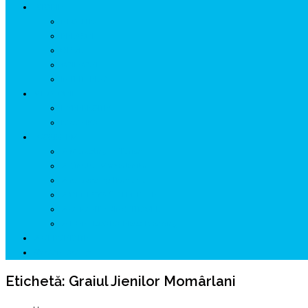
ISTORIE
NEOLITIC
PELASGI
GETÆ
VOIEVOZI
INTERBELIC
MITOLOGIE
HYPERBOREA
ICXCNIKA
ECOSISTEM
↗ Marketing în Turism
↗ Ținutul Momârlanilor
↗ reBranding România
↗ GENESYS ™ AI ENGINE
↗ CIRCUITE KING TRAVEL
↗ HUNEDOARA Place Branding
↗ CERCETARE
☏ CONTACT 📩
Etichetă:
Graiul Jienilor Momârlani