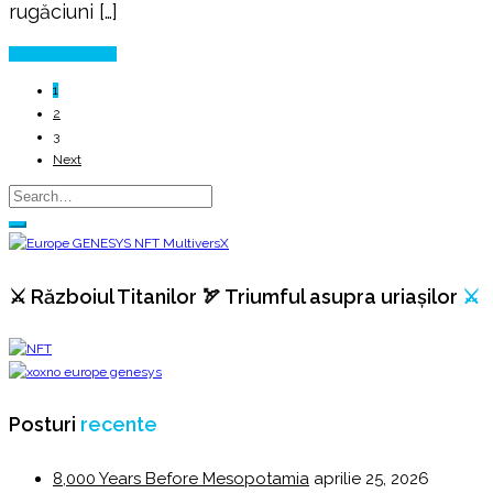
rugăciuni […]
momârlani
Continue Reading
1
2
3
Next
⚔️ Războiul Titanilor 🏹 Triumful asupra uriașilor
⚔️
Posturi
recente
8,000 Years Before Mesopotamia
aprilie 25, 2026