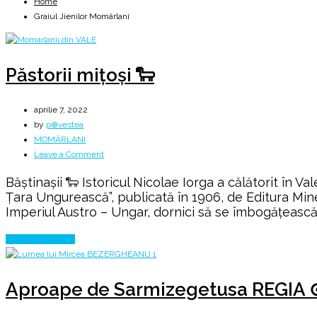
Home
Graiul Jienilor Momârlani
Păstorii miţoşi 🐑
aprilie 7, 2022
by
p⊕vestea
MOMÂRLANI
on
Leave a Comment
Păstorii
Băştinaşii 🐑 Istoricul Nicolae Iorga a călătorit în V
miţoşi
Ţara Ungurească”, publicată în 1906, de Editura Mi
🐑
Imperiul Austro – Ungar, dornici să se îmbogăţească 
Continue Reading
Aproape de Sarmizegetusa REGIA 