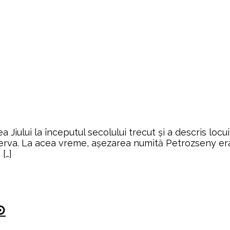
alea Jiului la începutul secolului trecut şi a descris l
nerva. La acea vreme, aşezarea numită Petrozseny era
[…]
⊙