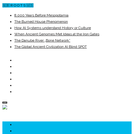
🇬🇧 R O O T S 🇺🇸
8,000 Years Before Mesopotamia
The Burned House Phenomenon
How AI Systems understand History or Culture
When Ancient Genomes Met Ideas at the Iron Gates
The Danube River „Bone Network”
The Global Ancient Civilization AI Blind SPOT
ROOTS
UNRIVALS