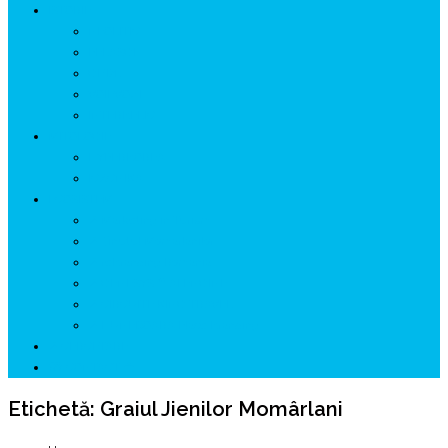
ISTORIE
NEOLITIC
PELASGI
GETÆ
VOIEVOZI
INTERBELIC
MITOLOGIE
HYPERBOREA
ICXCNIKA
ECOSISTEM
↗ Marketing în Turism
↗ Ținutul Momârlanilor
↗ reBranding România
↗ GENESYS ™ AI ENGINE
↗ CIRCUITE KING TRAVEL
↗ HUNEDOARA Place Branding
↗ CERCETARE
☏ CONTACT 📩
Etichetă:
Graiul Jienilor Momârlani