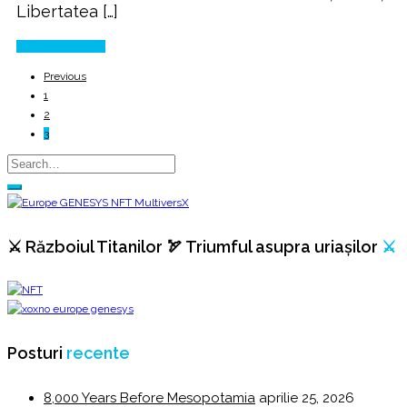
Libertatea […]
Continue Reading
Previous
1
2
3
⚔️ Războiul Titanilor 🏹 Triumful asupra uriașilor
⚔️
Posturi
recente
8,000 Years Before Mesopotamia
aprilie 25, 2026