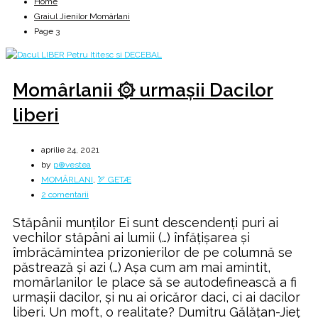
Home
Graiul Jienilor Momârlani
Page 3
Momârlanii ۞ urmașii Dacilor
liberi
aprilie 24, 2021
by
p⊕vestea
MOMÂRLANI
,
🏹 GETÆ
la
2 comentarii
Momârlanii
Stăpânii munților Ei sunt descendenți puri ai
۞
vechilor stăpâni ai lumii (…) înfățișarea și
urmașii
îmbrăcămintea prizonierilor de pe columnă se
Dacilor
păstrează și azi (…) Așa cum am mai amintit,
liberi
momârlanilor le place să se autodefinească a fi
urmașii dacilor, și nu ai oricăror daci, ci ai dacilor
liberi. Un moft, o realitate? Dumitru Gălățan-Jieț