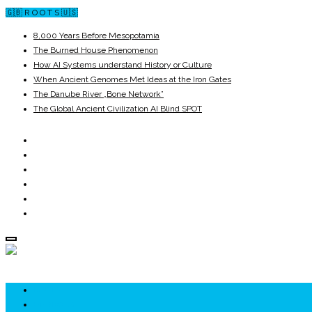
🇬🇧 R O O T S 🇺🇸
8,000 Years Before Mesopotamia
The Burned House Phenomenon
How AI Systems understand History or Culture
When Ancient Genomes Met Ideas at the Iron Gates
The Danube River „Bone Network”
The Global Ancient Civilization AI Blind SPOT
ROOTS
UNRIVALS