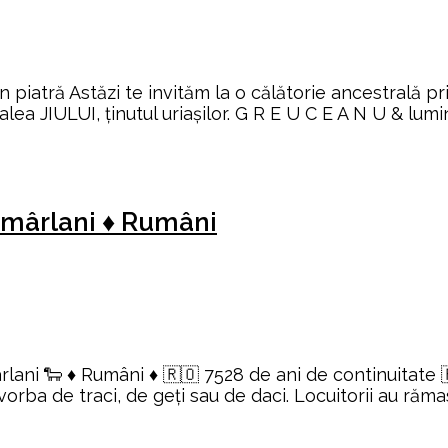
din piatră Astăzi te invităm la o călătorie ancestral
lea JIULUI, ținutul uriașilor. G R E U C E A N U & lumi
Momârlani ♦ Rumâni
ârlani 🐑 ♦ Rumâni ♦ 🇷🇴 7528 de ani de continuitate
rba de traci, de geţi sau de daci. Locuitorii au rămas