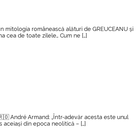
ă prin mitologia românească alături de GREUCEANU și
na cea de toate zilele… Cum ne […]
 🇷🇴 André Armand: „Într-adevăr acesta este unul
 aceiaşi din epoca neolitică – […]