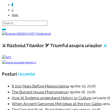
♦
1
Vlahi
2
♦
Next
Momârlani
♦
Rumâni
⚔️ Războiul Titanilor 🏹 Triumful asupra uriașilor
⚔️
Posturi
recente
8,000 Years Before Mesopotamia
aprilie 25, 2026
The Burned House Phenomenon
aprilie 16, 2026
How AI Systems understand History or Culture
ianuarie 1
When Ancient Genomes Met Ideas at the Iron Gates
ianu
The Danube River „Bone Network”
ianuarie 11, 2026