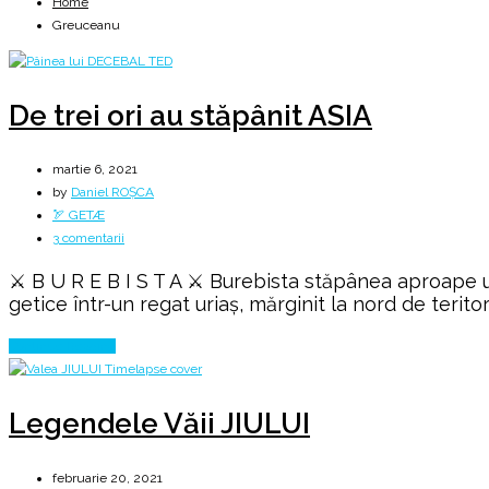
Home
Greuceanu
De trei ori au stăpânit ASIA
martie 6, 2021
by
Daniel ROȘCA
🏹 GETÆ
la
3 comentarii
De
⚔️ B U R E B I S T A ⚔️ Burebista stăpânea aproape un 
trei
getice într-un regat uriaş, mărginit la nord de teritor
ori
au
Continue Reading
stăpânit
ASIA
Legendele Văii JIULUI
februarie 20, 2021