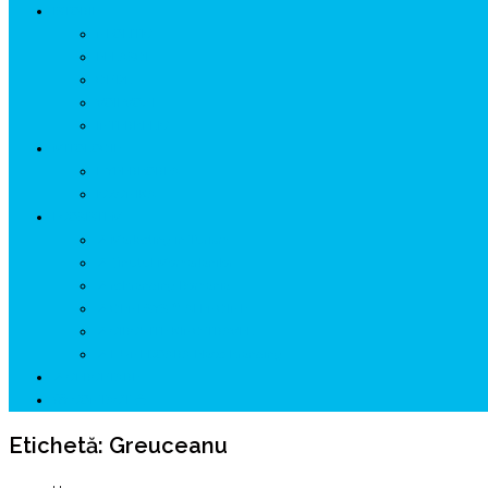
ISTORIE
NEOLITIC
PELASGI
GETÆ
VOIEVOZI
INTERBELIC
MITOLOGIE
HYPERBOREA
ICXCNIKA
ECOSISTEM
↗ Marketing în Turism
↗ Ținutul Momârlanilor
↗ reBranding România
↗ GENESYS ™ AI ENGINE
↗ CIRCUITE KING TRAVEL
↗ HUNEDOARA Place Branding
↗ CERCETARE
☏ CONTACT 📩
Etichetă:
Greuceanu