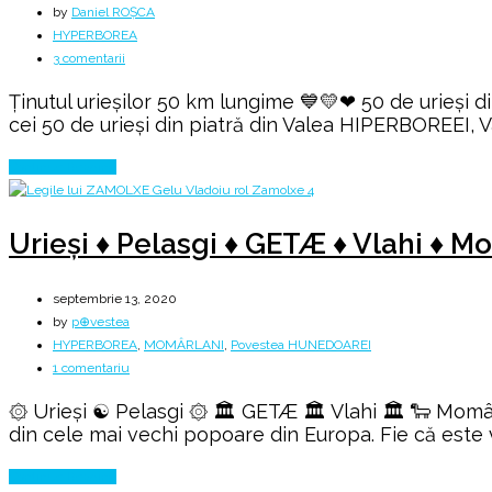
by
Daniel ROȘCA
HYPERBOREA
la
3 comentarii
Legendele
Ținutul urieșilor 50 km lungime 💙💛❤ 50 de urieși 
Văii
cei 50 de urieși din piatră din Valea HIPERBOREEI, Va
JIULUI
Continue Reading
Urieşi ♦ Pelasgi ♦ GETÆ ♦ Vlahi ♦ 
septembrie 13, 2020
by
p⊕vestea
HYPERBOREA
,
MOMÂRLANI
,
Povestea HUNEDOAREI
la
1 comentariu
Urieşi
۞ Urieşi ☯️ Pelasgi ۞ 🏛️ GETÆ 🏛️ Vlahi 🏛️ 🐑 Mom
♦
din cele mai vechi popoare din Europa. Fie că este vo
Pelasgi
♦
Continue Reading
GETÆ