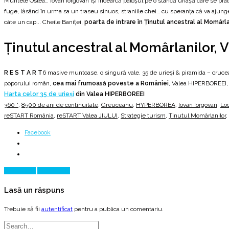
Muntele Oslea… Iovan Iorgovan își încearcă paloșul pe o stâncă uriașă care se pr
fuge, lăsând în urma sa un traseu sinuos, straniile chei… cu speranța că va ajunge 
câte un cap... Cheile Baniței,
poarta de intrare în Ținutul ancestral al Momârla
Ținutul ancestral al Momârlanilor, 
R E S T A R T
6 masive muntoase, o singură vale, 35 de urieși & piramida – crucea
poporului român,
cea mai frumoasă poveste a României
, Valea HIPERBOREEI, 
Harta celor 35 de urieși
din Valea HIPERBOREEI
360 °
,
8500 de ani de continuitate
,
Greuceanu
,
HYPERBOREA
,
Iovan Iorgovan
,
Loc
reSTART România
,
reSTART Valea JIULUI
,
Strategie turism
,
Ținutul Momârlanilor
,
Facebook
Prev Article
Next Article
Lasă un răspuns
Trebuie să fii
autentificat
pentru a publica un comentariu.