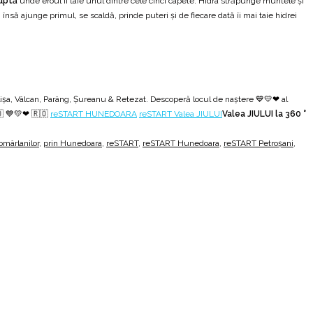
luptă
unde eroul îi taie unul dintre cele cinci capete. Hidra străpunge muntele și
nsă ajunge primul, se scaldă, prinde puteri și de fiecare dată îi mai taie hidrei
ulișa, Vâlcan, Parâng, Șureanu & Retezat. Descoperă locul de naştere 💙💛❤ al
🇴 💙💛❤ 🇷🇴
reSTART HUNEDOARA
reSTART Valea JIULUI
Valea JIULUI la 360 °
omârlanilor
,
prin Hunedoara
,
reSTART
,
reSTART Hunedoara
,
reSTART Petroșani
,