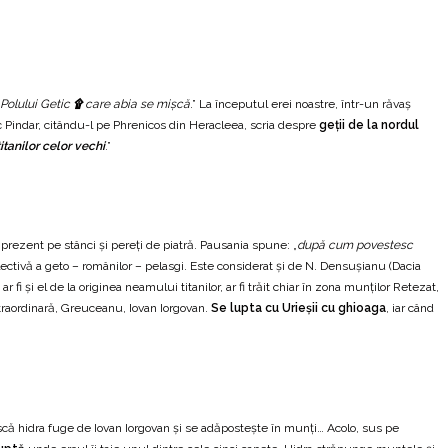
 Polului Getic
۩
care abia se mişcă
.” La începutul erei noastre, într-un răvaș
c Pindar, citându-l pe Phrenicos din Heracleea, scria despre
geții de la nordul
tanilor celor vechi
.”
 prezent pe stânci și pereți de piatră. Pausania spune: „
după cum povestesc
lectivă a geto – românilor – pelasgi. Este considerat şi de N. Densuşianu (Dacia
i și el de la originea neamului titanilor, ar fi trăit chiar în zona munților Retezat,
extraordinară, Greuceanu, Iovan Iorgovan.
Se lupta cu Urieșii cu ghioaga
, iar când
ască hidra fuge de Iovan Iorgovan și se adăpostește în munți… Acolo, sus pe