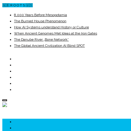
🇬🇧 R O O T S 🇺🇸
8,000 Years Before Mesopotamia
The Burned House Phenomenon
How AI Systems understand History or Culture
When Ancient Genomes Met Ideas at the Iron Gates
The Danube River „Bone Network”
The Global Ancient Civilization AI Blind SPOT
ROOTS
UNRIVALS