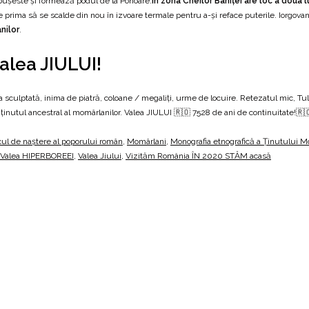
abușeste și formează podul de la Ponoare.
În zona Cheilor Baniței are loc a doua 
prima să se scalde din nou în izvoare termale pentru a-și reface puterile. Iorgovan î
nilor
.
Valea JIULUI!
 sculptată, inima de piatră, coloane / megaliți, urme de locuire. Retezatul mic, T
ținutul ancestral al momârlanilor. Valea JIULUI 🇷🇴 7528 de ani de continuitate!
ul de naştere al poporului român
,
Momârlani
,
Monografia etnografică a Ținutului M
Valea HIPERBOREEI
,
Valea Jiului
,
Vizităm România ÎN 2020 STĂM acasă