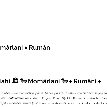
Momârlani ♦ Rumâni
lahi 🏛️ 🐑 Momârlani 🐑 ♦ Rumâni ♦
unul din cele mai vechi popoare din Europa. Fie că este vorba de traci, de geţi sau
lumii,
continuitatea unui neam
.” .Eugène Pittard (1917, La Roumanie – Valachie, Mol
pitol recent din istoria ţării
.” Louis de La Vallée-Poussin (Histoire du monde. Indo-