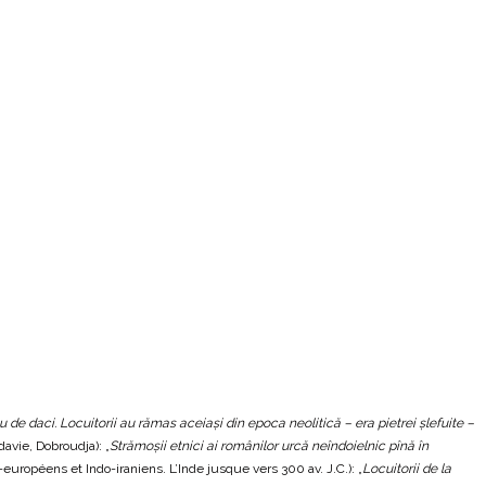
 de daci. Locuitorii au rămas aceiaşi din epoca neolitică – era pietrei şlefuite –
davie, Dobroudja): „
Strămoşii etnici ai românilor urcă neîndoielnic pînă în
européens et Indo-iraniens. L’Inde jusque vers 300 av. J.C.): „
Locuitorii de la