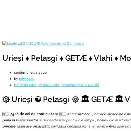
7528 de ani de continuitate ۞ Din Hyperborea spre Ținutul Momârlanilor
Home
2020
septembrie
13
Urieşi ♦ Pelasgi ♦ GETÆ ♦ Vlahi ♦ Momârlani ♦ Rumâni
Urieşi ♦ Pelasgi ♦ GETÆ ♦ Vlahi ♦ 
septembrie 13, 2020
by
p⊕vestea
HYPERBOREA
,
MOMÂRLANI
,
Povestea HUNEDOAREI
۞ Urieşi ☯️ Pelasgi ۞ 🏛️ GETÆ 🏛️ V
🇷🇴
7528 de ani de continuitate
🇷🇴 André Armand: „
Într-adevăr acesta este 
până în zilele noastre
, susţinând astfel printr-un exemplu, poate unic în istoria 
primele vîrste ale Umanităţii
, civilizaţia neolitică română reprezentînd doar un ca