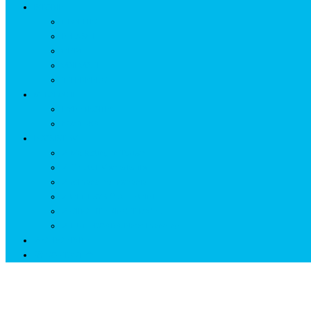
ISTORIE
NEOLITIC
PELASGI
GETÆ
VOIEVOZI
INTERBELIC
MITOLOGIE
HYPERBOREA
ICXCNIKA
ECOSISTEM
↗ Marketing în Turism
↗ Ținutul Momârlanilor
↗ reBranding România
↗ GENESYS ™ AI ENGINE
↗ CIRCUITE KING TRAVEL
↗ HUNEDOARA Place Branding
↗ CERCETARE
☏ CONTACT 📩
Urieşi ♦ Pelasgi ♦ GETÆ ♦ Vlahi ♦ Momârlani 