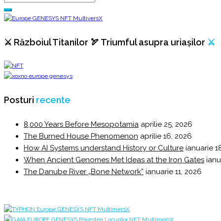
⚔️ Războiul Titanilor 🏹 Triumful asupra uriașilor
⚔️
Posturi
recente
8,000 Years Before Mesopotamia
aprilie 25, 2026
The Burned House Phenomenon
aprilie 16, 2026
How AI Systems understand History or Culture
ianuarie 1
When Ancient Genomes Met Ideas at the Iron Gates
ianu
The Danube River „Bone Network”
ianuarie 11, 2026