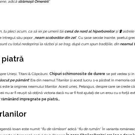
opene, adică
strămoşii Omenirii
.”
n, tu pleci acum, ca să iei pe umerii tăi
cerul de nord al hiperboreilor
şi
۩
astrele
e întregul său popor „
neam scoborâtor din zei
”. Cu șase secole înainte, poetul gre
sunt cu totul nedeprinși la război și se trag, după cum spun tradiţiile, din
neamul ti
 piatră
pre Urieși, Titani & Căpcăuni.
Chipuri schimonosite de durere
se pot vedea și în
născut pe pământ
“.Era din neamul Titanilor şi acest lucru s-a păstrat în memoria co
ste la originea neamului titanilor. Acest urieș, Pelasgus, despre care se crede că ar f
 nu ar fi reuşit să obţină victoria dacă nu ar fi fost ajutaţi de un erou cu o forţă 
or rămânând impregnate pe piatră…
lanilor
legendă Iovan este numit “
fiu de rămlean
” adică “
fiu de rumân
.” În varianta române