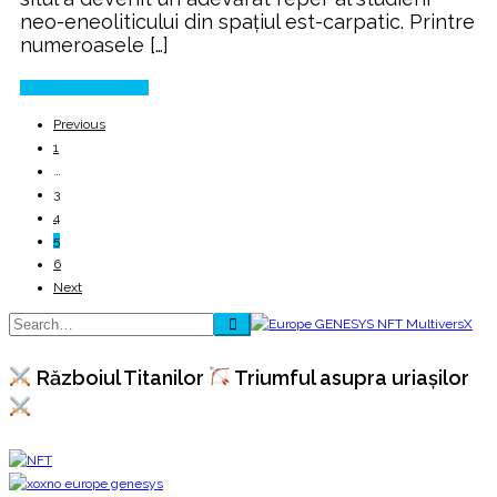
neo-eneoliticului din spaţiul est-carpatic. Printre
numeroasele […]
Continue Reading
Previous
1
…
3
4
5
6
Next
Războiul Titanilor
Triumful asupra uriașilor