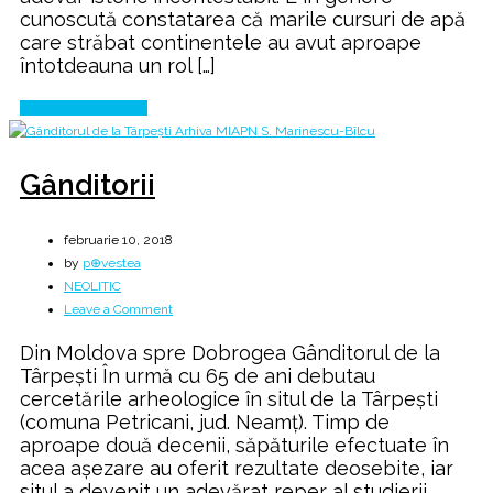
cunoscută constatarea că marile cursuri de apă
care străbat continentele au avut aproape
întotdeauna un rol […]
Continue Reading
Gânditorii
februarie 10, 2018
by
p⊕vestea
NEOLITIC
on
Leave a Comment
Gânditorii
Din Moldova spre Dobrogea Gânditorul de la
Târpeşti În urmă cu 65 de ani debutau
cercetările arheologice în situl de la Târpeşti
(comuna Petricani, jud. Neamţ). Timp de
aproape două decenii, săpăturile efectuate în
acea aşezare au oferit rezultate deosebite, iar
situl a devenit un adevărat reper al studierii