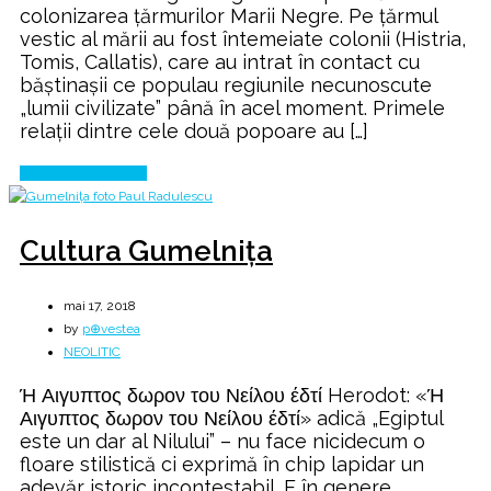
colonizarea ţărmurilor Marii Negre. Pe ţărmul
vestic al mării au fost întemeiate colonii (Histria,
Tomis, Callatis), care au intrat în contact cu
băştinaşii ce populau regiunile necunoscute
„lumii civilizate” până în acel moment. Primele
relaţii dintre cele două popoare au […]
Continue Reading
Cultura Gumelniţa
mai 17, 2018
by
p⊕vestea
NEOLITIC
Ή Αιγυπτος δωρον του Νείλου έδτί Herodot: «Ή
Αιγυπτος δωρον του Νείλου έδτί» adică „Egiptul
este un dar al Nilului” – nu face nicidecum o
floare stilistică ci exprimă în chip lapidar un
adevăr istoric incontestabil. E în genere