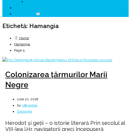
↗ HUNEDOARA Place Branding
↗ CERCETARE
☏ CONTACT
Etichetă:
Hamangia
Home
Hamangia
Page 5
Colonizarea ţărmurilor Marii
Negre
iulie 10, 2018
by
p⊕vestea
Dobrogea
Herodot și geții – o istorie literară Prin secolul al
VIII-lea î.Hr. navigatorii greci începuseră