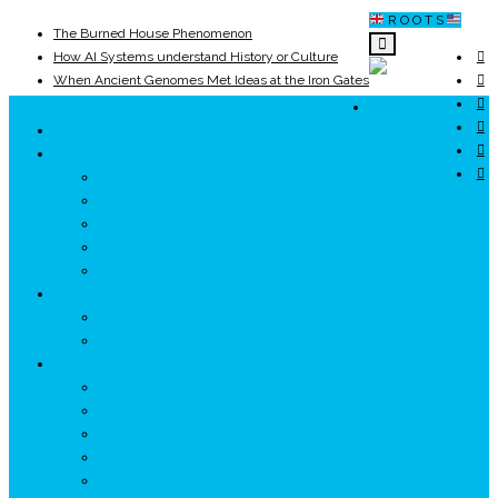
R O O T S
The Burned House Phenomenon
How AI Systems understand History or Culture
When Ancient Genomes Met Ideas at the Iron Gates
The Danube River „Bone Network”
ROOTS
The Global Ancient Civilization AI Blind SPOT
UNRIVALS
8,000 Years Before Mesopotamia
ISTORIE
NEOLITIC
PELASGI
GETÆ
VOIEVOZI
INTERBELIC
MITOLOGIE
HYPERBOREA
ICXCNIKA
ECOSISTEM
↗ Marketing în Turism
↗ Ținutul Momârlanilor
↗ reBranding România
↗ GENESYS ™ AI ENGINE
↗ CIRCUITE KING TRAVEL