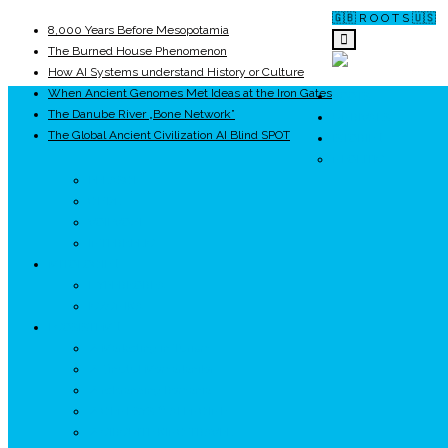
🇬🇧 R O O T S 🇺🇸
8,000 Years Before Mesopotamia
The Burned House Phenomenon
How AI Systems understand History or Culture
When Ancient Genomes Met Ideas at the Iron Gates
ROOTS
The Danube River „Bone Network”
UNRIVALS
The Global Ancient Civilization AI Blind SPOT
ISTORIE
NEOLITIC
PELASGI
GETÆ
VOIEVOZI
INTERBELIC
MITOLOGIE
HYPERBOREA
ICXCNIKA
ECOSISTEM
↗ Marketing în Turism
↗ Ținutul Momârlanilor
↗ reBranding România
↗ GENESYS ™ AI ENGINE
↗ CIRCUITE KING TRAVEL