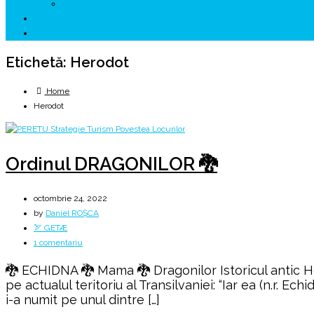
↗ HUNEDOARA Place Branding
↗ CERCETARE
☏ CONTACT 📩
Etichetă:
Herodot
Home
Herodot
Ordinul DRAGONILOR 🐉
octombrie 24, 2022
by
Daniel ROȘCA
🏹 GETÆ
la
1 comentariu
Ordinul
🐉 ECHIDNA 🐉 Mama 🐉 Dragonilor Istoricul antic Hero
DRAGONILOR
pe actualul teritoriu al Transilvaniei: “Iar ea (n.r. E
🐉
i-a numit pe unul dintre […]