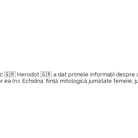
c 🇬🇷 Herodot 🇬🇷 a dat primele informaţii despre ag
: Iar ea (n.r. Echidna, fiinţă mitologică jumătate femeie,