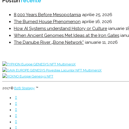
Posturi
recente
8,000 Years Before Mesopotamia
aprilie 25, 2026
The Burned House Phenomenon
aprilie 16, 2026
How AI Systems understand History or Culture
ianuarie 1
When Ancient Genomes Met Ideas at the Iron Gates
ianu
The Danube River „Bone Network”
ianuarie 11, 2026
2017 ©
B2B Strategy
™