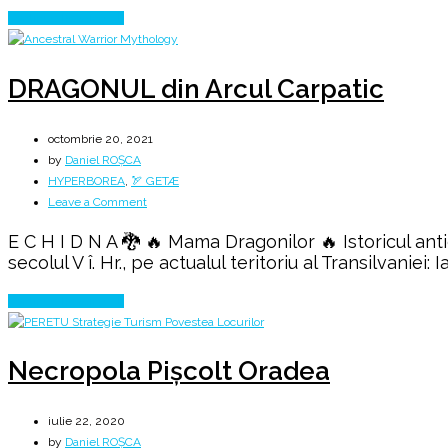
Continue Reading
DRAGONUL din Arcul Carpatic
octombrie 20, 2021
by
Daniel ROȘCA
HYPERBOREA
,
🏹 GETÆ
on
Leave a Comment
DRAGONUL
E C H I D N A 🐉 🔥 Mama Dragonilor 🔥 Istoricul anti
din
secolul V î. Hr., pe actualul teritoriu al Transilvaniei
Arcul
Carpatic
Continue Reading
Necropola Pișcolt Oradea
iulie 22, 2020
by
Daniel ROȘCA