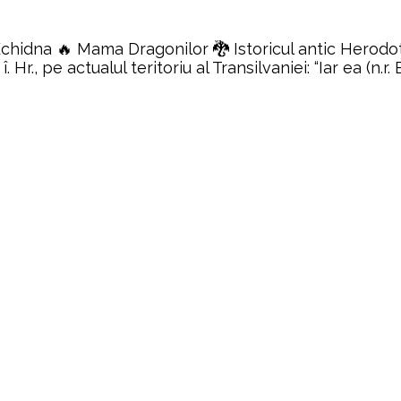
hidna 🔥 Mama Dragonilor 🐉 Istoricul antic Herodot 
î. Hr., pe actualul teritoriu al Transilvaniei: “Iar ea (n