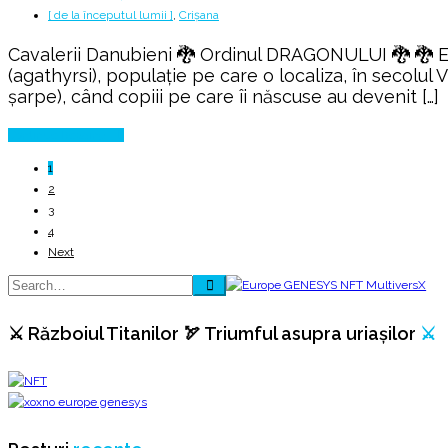
[ de la începutul lumii ]
,
Crișana
Cavalerii Danubieni 🐉 Ordinul DRAGONULUI 🐉 🐉 Ec
(agathyrsi), populaţie pe care o localiza, în secolul V 
şarpe), când copiii pe care îi născuse au devenit […]
Continue Reading
1
2
3
4
Next
⚔️ Războiul Titanilor 🏹 Triumful asupra uriașilor
⚔️