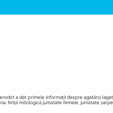
dot a dat primele informaţii despre agatârşi (agathyrs
chidna, fiinţă mitologică jumătate femeie, jumătate şarp