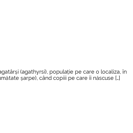
atârşi (agathyrsi), populaţie pe care o localiza, în
 jumătate şarpe), când copiii pe care îi născuse […]