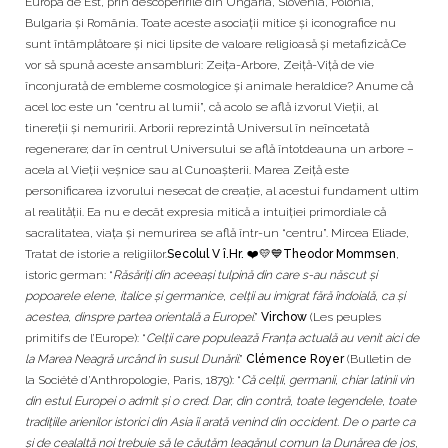
Europa de Est, prin descoperirile din Ungaria, Slovenia, Polonia,
Bulgaria și România. Toate aceste asociaţii mitice şi iconografice nu
sunt întâmplătoare şi nici lipsite de valoare religioasă şi metafizică.Ce
vor să spună aceste ansambluri: Zeiţa-Arbore, Zeiţă-Viţă de vie
înconjurată de embleme cosmologice şi animale heraldice? Anume că
acel loc este un “centru al lumii”, că acolo se află izvorul Vieţii, al
tinereţii şi nemuririi. Arborii reprezintă Universul în neîncetată
regenerare; dar în centrul Universului se află întotdeauna un arbore –
acela al Vieţii veşnice sau al Cunoaşterii. Marea Zeiţă este
personificarea izvorului nesecat de creaţie, al acestui fundament ultim
al realităţii. Ea nu e decât expresia mitică a intuiţiei primordiale că
sacralitatea, viaţa şi nemurirea se află într-un “centru”. Mircea Eliade,
Tratat de istorie a religiilor.
Secolul V î.Hr. ❤️💛💙
Theodor Mommsen
,
istoric german: “
Răsăriţi din aceeaşi tulpină din care s-au născut şi
popoarele elene, italice şi germanice, celţii au imigrat fără îndoială, ca şi
acestea, dinspre partea orientală a Europei
.”
Virchow
(Les peuples
primitifs de l’Europe): “
Celţii care populează Franţa actuală au venit aici de
la Marea Neagră urcând în susul Dunării
.”
Clémence Royer
(Bulletin de
la Société d’Anthropologie, Paris, 1879): “
Că celţii, germanii, chiar latinii vin
din estul Europei o admit şi o cred. Dar, din contră, toate legendele, toate
tradiţiile arienilor istorici din Asia îi arată venind din occident. De o parte ca
şi de cealaltă noi trebuie să le căutăm leagănul comun la Dunărea de jos,