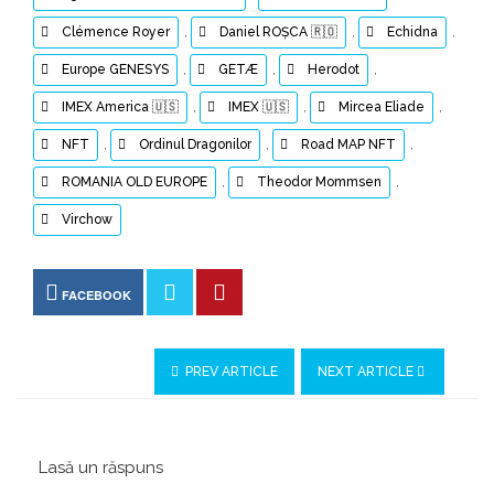
Clémence Royer
,
Daniel ROȘCA 🇷🇴
,
Echidna
,
Europe GENESYS
,
GETÆ
,
Herodot
,
IMEX America 🇺🇸
,
IMEX 🇺🇸
,
Mircea Eliade
,
NFT
,
Ordinul Dragonilor
,
Road MAP NFT
,
ROMANIA OLD EUROPE
,
Theodor Mommsen
,
Virchow
FACEBOOK
PREV ARTICLE
NEXT ARTICLE
Lasă un răspuns