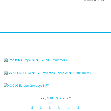
ianuarie 11, 2026
2017 ©
B2B Strategy
™