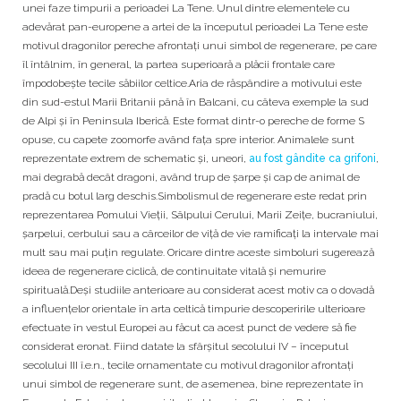
unei faze timpurii a perioadei La Tene. Unul dintre elementele cu
adevărat pan-europene a artei de la începutul perioadei La Tene este
motivul dragonilor pereche afrontaţi unui simbol de regenerare, pe care
îl întâlnim, în general, la partea superioară a plăcii frontale care
împodobește tecile săbiilor celtice.Aria de răspândire a motivului este
din sud-estul Marii Britanii până în Balcani, cu câteva exemple la sud
de Alpi și în Peninsula Iberică. Este format dintr-o pereche de forme S
opuse, cu capete zoomorfe având fața spre interior. Animalele sunt
reprezentate extrem de schematic și, uneori,
au fost gândite ca grifoni
,
mai degrabă decât dragoni, având trup de şarpe şi cap de animal de
pradă cu botul larg deschis.Simbolismul de regenerare este redat prin
reprezentarea Pomului Vieții, Sâlpului Cerului, Marii Zeițe, bucraniului,
șarpelui, cerbului sau a cârceilor de viţă de vie ramificați la intervale mai
mult sau mai puţin regulate. Oricare dintre aceste simboluri sugerează
ideea de regenerare ciclică, de continuitate vitală și nemurire
spirituală.Deși studiile anterioare au considerat acest motiv ca o dovadă
a influențelor orientale în arta celtică timpurie descoperirile ulterioare
efectuate în vestul Europei au făcut ca acest punct de vedere să fie
considerat eronat. Fiind datate la sfârşitul secolului IV – începutul
secolului III î.e.n., tecile ornamentate cu motivul dragonilor afrontaţi
unui simbol de regenerare sunt, de asemenea, bine reprezentate în