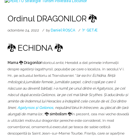
Ordinul DRAGONILOR 🐉
octombrie 24, 2022
by
Daniel ROȘCA
🏹 GETÆ
🐉 ECHIDNA 🐉
Mama 🐉 Dragonilor
Istoricul antic Herodot a dat primele informaţii
despre agatârşi (agathyrsi), populaţie pe care o localiza, în secolul V î.
Hr., pe actualul teritoriu al Transilvaniei: “
Iar ea (n.r. Echidna, fiinţă
mitologică jumătate femeie, jumătate şarpe), când copiii pe care îi
născuse au devenit bărbaţi, i-a numit pe unul dintre ei Agatyrsos, pe cel
născut după acesta Gelonos, iar pe cel mai tânăr Scythes. Şi aducându-şi
aminte de îndemnul lui Heracles a îndeplinit cele cerute de el. Doi dintre
tineri,
Agatyrsos şi Gelonos
, neputând birui în întrecere, au plecat din ţară
alungaţi de mama lor
…“
🐉 simbolism 🐉
În prezent, cea mai veche dovadă
a utilizării motivului dragonilor pereche este considerat, în mod
convenţional, ornamentul executat pe teaca de sabie celtică
descoperită la Saint Jean-sur-Marne Tourbe, Franța, care ar aparţine