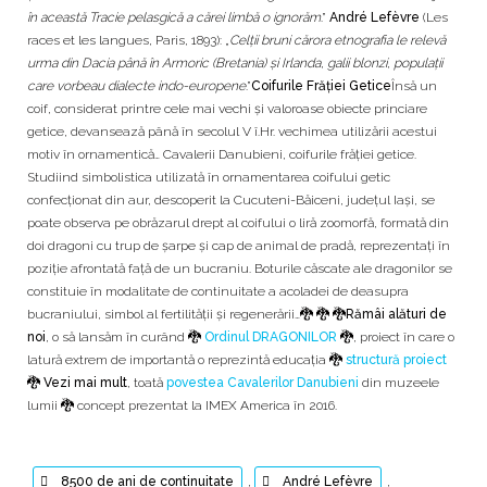
în această Tracie pelasgică a cărei limbă o ignorăm
.”
André Lefèvre
(Les
races et les langues, Paris, 1893): „
Celţii bruni cărora etnografia le relevă
urma din Dacia până în Armoric (Bretania) şi Irlanda, galii blonzi, populaţii
care vorbeau dialecte indo-europene
.”
Coifurile Frăției Getice
Însă un
coif, considerat printre cele mai vechi şi valoroase obiecte princiare
getice, devansează până în secolul V î.Hr. vechimea utilizării acestui
motiv în ornamentică… Cavalerii Danubieni, coifurile frăției getice.
Studiind simbolistica utilizată în ornamentarea coifului getic
confecționat din aur, descoperit la Cucuteni-Băiceni, județul Iași, se
poate observa pe obrăzarul drept al coifului o liră zoomorfă, formată din
doi dragoni cu trup de şarpe şi cap de animal de pradă, reprezentaţi în
poziţie afrontată faţă de un bucraniu. Boturile căscate ale dragonilor se
constituie în modalitate de continuitate a acoladei de deasupra
bucraniului, simbol al fertilităţii şi regenerării…
🐉 🐉 🐉
Rămâi alături de
noi
, o să lansăm în curând 🐉
Ordinul DRAGONILOR
🐉, proiect în care o
latură extrem de importantă o reprezintă educația 🐉
structură proiect
🐉
Vezi mai mult
, toată
povestea Cavalerilor Danubieni
din muzeele
lumii 🐉 concept prezentat la IMEX America în 2016.
8500 de ani de continuitate
,
André Lefèvre
,