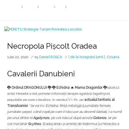
HOME
2020
IULIE
22
NECROPOLA PIȘCOLT ORADEA
Necropola Pișcolt Oradea
iulie 22, 2020
by
Daniel ROȘCA
[ de la începutul lumii ]
,
Crișana
Cavalerii Danubieni
🐉 Ordinul DRAGONULUI 🐉
🐉 Echidna 🔥 Mama Dragonilor 🐉
Istoricul
antic Herodot a dat primele informaţii despre agatârşi (agathyrsi),
populaţie pe care o localiza, în secolul V î. Hr., pe
actualul teritoriu al
Transilvaniei
: “
Iar ea (n.r. Echidna, fiinţă mitologică jumătate femeie,
jumătate şarpe), când copiii pe care îi născuse au devenit bărbaţi, i-a numit
pe unul dintre ei
Agatyrsos
, pe cel născut după acesta
Gelonos
, iar pe
cel mai tânăr
Scythes
. Şi aducându-şi aminte de îndemnul lui Heracles a