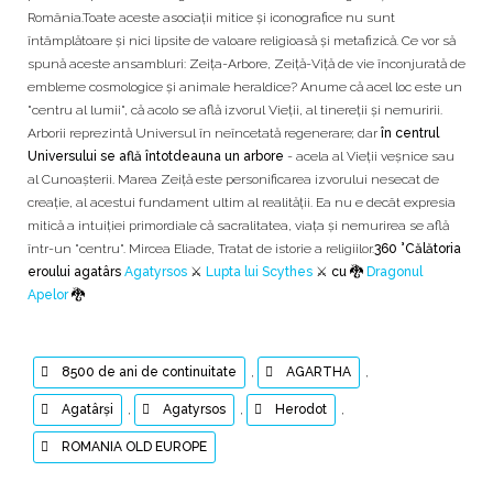
România.Toate aceste asociaţii mitice şi iconografice nu sunt
întâmplătoare şi nici lipsite de valoare religioasă şi metafizică. Ce vor să
spună aceste ansambluri: Zeiţa-Arbore, Zeiţă-Viţă de vie înconjurată de
embleme cosmologice şi animale heraldice? Anume că acel loc este un
"centru al lumii", că acolo se află izvorul Vieţii, al tinereţii şi nemuririi.
Arborii reprezintă Universul în neîncetată regenerare; dar
în centrul
Universului se află întotdeauna un arbore
- acela al Vieţii veşnice sau
al Cunoaşterii. Marea Zeiţă este personificarea izvorului nesecat de
creaţie, al acestui fundament ultim al realităţii. Ea nu e decât expresia
mitică a intuiţiei primordiale că sacralitatea, viaţa şi nemurirea se află
într-un "centru". Mircea Eliade, Tratat de istorie a religiilor.
360 °Călătoria
eroului agatârs
Agatyrsos
⚔️
Lupta lui Scythes
⚔️ cu 🐉
Dragonul
Apelor
🐉
8500 de ani de continuitate
,
AGARTHA
,
Agatârși
,
Agatyrsos
,
Herodot
,
ROMANIA OLD EUROPE