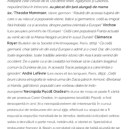
îndeplinit cele cerute de el. Doi dintre tineri, Agatyrsos şi Gelonos,
neputând birui în întrecere,
au plecat din ţară alungaţi de mama
lor...
“
Theodor Mommsen
, istoric german: “
Răsăriţi din aceeaşi tulpină din
care s-au născut şi popoarele elene, italice şi germanice, celţii au imigrat
fără îndoială, ca şi acestea, dinspre partea orientală a Europei
.”
Virchow
(Les peuples primitifs de l’Europe): “
Celţii care populează Franţa actuală
au venit aici de la Marea Neagră urcând în susul Dunării
.”
Clémence
Royer
(Bulletin de la Société d’Anthropologie, Paris, 1879): “
Că celţii,
germanii, chiar latinii vin din estul Europei o admit şi o cred. Dar, din contră,
toate legendele, toate tradiţiile arienilor istorici din Asia îi arată venind din
occident. De o parte ca şi de cealaltă noi trebuie să le căutăm leagănul
comun la Dunărea de jos, în această Tracie pelasgică a cărei limbă o
ignorăm
.”
André Lefèvre
(Les races et les langues, Paris, 1893): „
Celţii
bruni cărora etnografia le relevă urma din Dacia până în Armoric (Bretania)
şi Irlanda, galii blonzi, populaţii care vorbeau dialecte indo-
europene
.”
Necropola Pișcolt Oradea
Pe duna de nisip ce poate fi zărită
de pe șoseaua Carei-Oradea, în apropierea localității Pișcolt, a fost
descoperită în anii 70 o necropolă extrem de interesantă. În cursul
procesului de restaurare din anul 1991, efectuat cu scopul de a fi
expusă la expoziţia mondială de la Veneţia, dedicată civilizaţieii celtice,
sabia a dezvăluit o parte nouă, nebănuită, a istoriei ei. Specialistul
restaurator francez A. Rapin a constatat că placa de tablă ajurată de pe