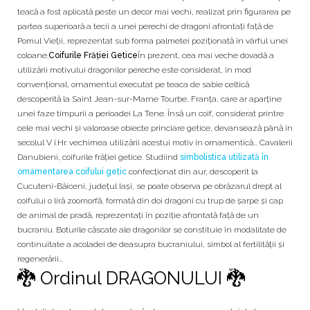
teacă a fost aplicată peste un decor mai vechi, realizat prin figurarea pe
partea superioară a tecii a unei perechi de dragoni afrontaţi față de
Pomul Vieții, reprezentat sub forma palmetei poziționată în vârful unei
coloane.
Coifurile Frăției Getice
În prezent, cea mai veche dovadă a
utilizării motivului dragonilor pereche este considerat, în mod
convenţional, ornamentul executat pe teaca de sabie celtică
descoperită la Saint Jean-sur-Marne Tourbe, Franța, care ar aparţine
unei faze timpurii a perioadei La Tene. Însă un coif, considerat printre
cele mai vechi şi valoroase obiecte princiare getice, devansează până în
secolul V î.Hr. vechimea utilizării acestui motiv în ornamentică... Cavalerii
Danubieni, coifurile frăției getice. Studiind
simbolistica utilizată în
ornamentarea coifului getic
confecționat din aur, descoperit la
Cucuteni-Băiceni, județul Iași, se poate observa pe obrăzarul drept al
coifului o liră zoomorfă, formată din doi dragoni cu trup de şarpe şi cap
de animal de pradă, reprezentaţi în poziţie afrontată faţă de un
bucraniu. Boturile căscate ale dragonilor se constituie în modalitate de
continuitate a acoladei de deasupra bucraniului, simbol al fertilităţii şi
regenerării...
🐉 Ordinul DRAGONULUI 🐉