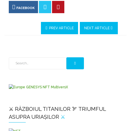
FACEBOOK
PREV ARTICLE
NEXT ARTICLE
⚔️ RĂZBOIUL TITANILOR 🏹 TRIUMFUL
ASUPRA URIAȘILOR
⚔️