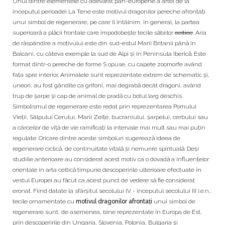
Unul dintre elementele cu adevărat pan-europene a artei de la
începutul perioadei La Tene este motivul dragonilor pereche afrontaţi
unui simbol de regenerare, pe care îl întâlnim, în general, la partea
superioară a plăcii frontale care împodobește tecile săbiilor
celtice
. Aria
de răspândire a motivului este din sud-estul Marii Britanii până în
Balcani, cu câteva exemple la sud de Alpi și în Peninsula Iberică. Este
format dintr-o pereche de forme S opuse, cu capete zoomorfe având
fața spre interior. Animalele sunt reprezentate extrem de schematic și,
uneori, au fost gândite ca grifoni, mai degrabă decât dragoni, având
trup de şarpe şi cap de animal de pradă cu botul larg deschis.
Simbolismul de regenerare este redat prin reprezentarea Pomului
Vieții, Sâlpului Cerului, Marii Zeițe, bucraniului, șarpelui, cerbului sau
a cârceilor de viţă de vie ramificați la intervale mai mult sau mai puţin
regulate. Oricare dintre aceste simboluri sugerează ideea de
regenerare ciclică, de continuitate vitală și nemurire spirituală. Deși
studiile anterioare au considerat acest motiv ca o dovadă a influențelor
orientale în arta celtică timpurie descoperirile ulterioare efectuate în
vestul Europei au făcut ca acest punct de vedere să fie considerat
eronat. Fiind datate la sfârşitul secolului IV - începutul secolului III î.e.n.,
tecile ornamentate cu
motivul dragonilor afrontaţi
unui simbol de
regenerare sunt, de asemenea, bine reprezentate în Europa de Est,
prin descoperirile din Ungaria, Slovenia, Polonia, Bulgaria și