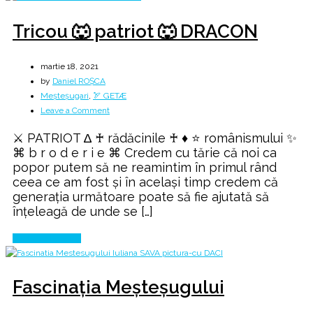
Tricou 🐺 patriot 🐺 DRACON
martie 18, 2021
by
Daniel ROȘCA
Meșteșugari
,
🏹 GETÆ
on
Leave a Comment
Tricou
⚔️ PATRIOT ∆ ♰ rădăcinile ♰ ♦ ⭐ românismului ✨
🐺
⌘ b r o d e r i e ⌘ Credem cu tărie că noi ca
patriot
popor putem să ne reamintim în primul rând
🐺
ceea ce am fost și în același timp credem că
DRACON
generația următoare poate să fie ajutată să
înțeleagă de unde se […]
Continue Reading
Fascinația Meșteșugului