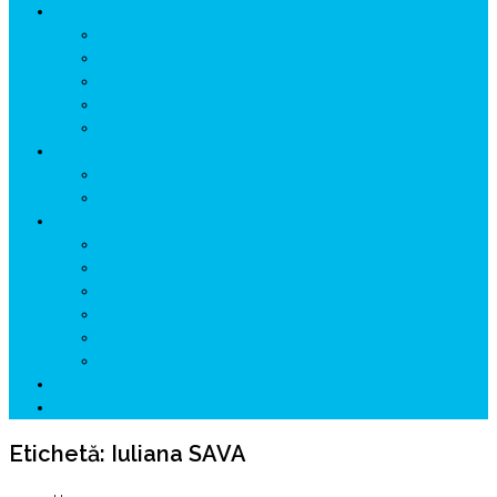
ISTORIE
NEOLITIC
PELASGI
GETÆ
VOIEVOZI
INTERBELIC
MITOLOGIE
HYPERBOREA
ICXCNIKA
ECOSISTEM
↗ Marketing în Turism
↗ Ținutul Momârlanilor
↗ reBranding România
↗ GENESYS ™ AI ENGINE
↗ CIRCUITE KING TRAVEL
↗ HUNEDOARA Place Branding
↗ CERCETARE
☏ CONTACT 📩
Etichetă:
Iuliana SAVA