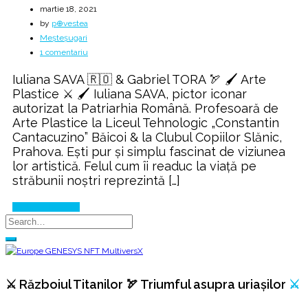
martie 18, 2021
by
p⊕vestea
Meșteșugari
la
1 comentariu
Fascinația
Iuliana SAVA 🇷🇴 & Gabriel TORA 🏹 🖌️ Arte
Meșteșugului
Plastice ⚔️ 🖌️ Iuliana SAVA, pictor iconar
autorizat la Patriarhia Română. Profesoară de
Arte Plastice la Liceul Tehnologic „Constantin
Cantacuzino” Băicoi & la Clubul Copiilor Slănic,
Prahova. Ești pur și simplu fascinat de viziunea
lor artistică. Felul cum îi readuc la viață pe
străbunii noștri reprezintă […]
Continue Reading
⚔️ Războiul Titanilor 🏹 Triumful asupra uriașilor
⚔️