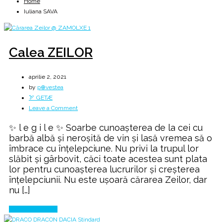
Home
Iuliana SAVA
Calea ZEILOR
aprilie 2, 2021
by
p⊕vestea
🏹 GETÆ
on
Leave a Comment
Calea
✨ l e g i l e ✨ Soarbe cunoaşterea de la cei cu
ZEILOR
barbă albă şi neroşită de vin şi lasă vremea să o
îmbrace cu înţelepciune. Nu privi la trupul lor
slăbit şi gârbovit, căci toate acestea sunt plata
lor pentru cunoaşterea lucrurilor şi creşterea
înţelepciunii. Nu este uşoară cărarea Zeilor, dar
nu […]
Continue Reading