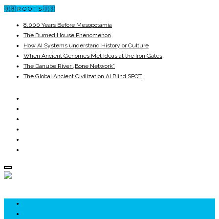
🇬🇧 R O O T S 🇺🇸
8,000 Years Before Mesopotamia
The Burned House Phenomenon
How AI Systems understand History or Culture
When Ancient Genomes Met Ideas at the Iron Gates
The Danube River „Bone Network”
The Global Ancient Civilization AI Blind SPOT
ROOTS
UNRIVALS