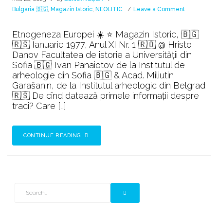
on
Bulgaria 🇧🇬
,
Magazin Istoric
,
NEOLITIC
Leave a Comment
Simbolul
solar
Etnogeneza Europei ☀️ ⭐ Magazin Istoric, 🇧🇬
☀️
🇷🇸 Ianuarie 1977, Anul XI Nr. 1 🇷🇴 @ Hristo
RA
Danov Facultatea de istorie a Universității din
⭐
Sofia 🇧🇬 Ivan Panaiotov de la Institutul de
1977
arheologie din Sofia 🇧🇬 & Acad. Miliutin
Garašanin, de la Institutul arheologic din Belgrad
🇷🇸 De cînd datează primele informații despre
traci? Care […]
CONTINUE READING