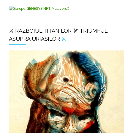
⚔️ RĂZBOIUL TITANILOR 🏹 TRIUMFUL
ASUPRA URIAȘILOR
⚔️