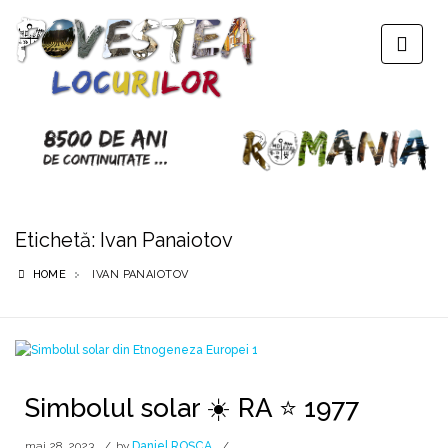
Etichetă:
Ivan Panaiotov
HOME
IVAN PANAIOTOV
Simbolul solar ☀️ RA ⭐ 1977
mai 28, 2023
by
Daniel ROȘCA