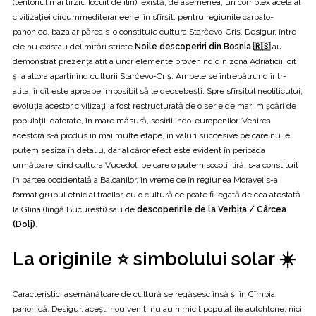
(teritoriul mai tirziu locuit de iliri), există, de asemenea, un complex acela al
civilizației circummediteraneene; în sfîrşit, pentru regiunile carpato-
panonice, baza ar părea s-o constituie cultura Starčevo-Criş. Desigur, între
ele nu existau delimitări stricte.
Noile descoperiri din Bosnia 🇷🇸
au
demonstrat prezența atît a unor elemente provenind din zona Adriaticii, cît
şi a altora aparţinînd culturii Starčevo-Criș. Ambele se întrepătrund într-
atita, încît este aproape imposibil să le deosebeşti. Spre sfîrşitul neoliticului,
evoluția acestor civilizații a fost restructurată de o serie de mari mişcări de
populații, datorate, în mare măsură, sosirii indo-europenilor. Venirea
acestora s-a produs în mai multe etape, în valuri succesive pe care nu le
putem sesiza în detaliu, dar al căror efect este evident în perioada
următoare, cînd cultura Vucedol, pe care o putem socoti iliră, s-a constituit
în partea occidentală a Balcanilor, în vreme ce în regiunea Moravei s-a
format grupul etnic al tracilor, cu o cultură ce poate fi legată de cea atestată
la Glina (lîngă București) sau de
descoperirile de la Verbița / Cârcea
(Dolj)
.
La originile ⭐ simbolului solar ☀️
Caracteristici asemănătoare de cultură se regăsesc însă şi în Cîmpia
panonică. Desigur, aceşti nou veniți nu au nimicit populațiile autohtone, nici