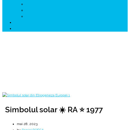
↗ GENESYS ™ AI ENGINE
↗ CIRCUITE KING TRAVEL
↗ HUNEDOARA Place Branding
↗ CERCETARE
☏ CONTACT 📩
Simbolul solar ☀️ RA ⭐ 1977
⭐ Magazin Istoric ⭐ Etnogeneza Europei ⭐
Home
2023
mai
28
Simbolul solar ☀️ RA ⭐ 1977
Simbolul solar ☀️ RA ⭐ 1977
mai 28, 2023