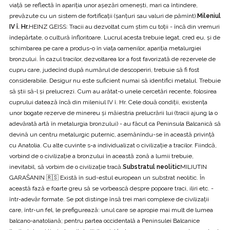
viață se reflectă în apariția unor aşezări omeneşti, mari ca întindere,
prevăzute cu un sistem de fortificații (şanțuri sau valuri de pămînt).
Mileniul
IV î. Hr.
HEINZ GEISS: Tracii au dezvoltat cum știm cu toții - încă din vremuri
îndepărtate, o cultură înfloritoare. Lucrul acesta trebuie legat, cred eu, şi de
schimbarea pe care a produs-o în viața oamenilor, apariția metalurgiei
bronzului. În cazul tracilor, dezvoltarea lor a fost favorizată de rezervele de
cupru care, judecînd după numărul de descoperiri, trebuie să fi fost
considerabile. Desigur nu este suficient numai să identifici metalul. Trebuie
să ştii să-l şi prelucrezi. Cum au arătat-o unele cercetări recente, folosirea
cuprului datează încă din mileniul IV î. Hr. Cele două condiții, existenţa
unor bogate rezerve de minereu și măiestria prelucrării lui (tracii ajung la o
adevărată artă în metalurgia bronzului) - au făcut ca Peninsula Balcanică să
devină un centru metalurgic puternic, asemănîndu-se în această privință
cu Anatolia. Cu alte cuvinte s-a individualizat o civilizaţie a tracilor. Fiindcă,
vorbind de o civilizaţie a bronzului în această zonă a lumii trebuie,
inevitabil, să vorbim de o civilizație tracă.
Substratul neolitic
MILIUTIN
GARAŠANIN 🇷🇸 Există în sud-estul european un substrat neolitic. În
această fază e foarte greu să se vorbească despre popoare traci, iliri etc. -
într-adevăr formate. Se pot distinge însă trei mari complexe de civilizații
care, într-un fel, le prefigurează: unul care se apropie mai mult de lumea
balcano-anatoliană; pentru partea occidentală a Peninsulei Balcanice