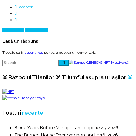
Facebook
Prev Article
Next Article
Lasă un răspuns
Trebuie să fii
autentificat
pentru a publica un comentariu.
⚔️ Războiul Titanilor 🏹 Triumful asupra uriașilor
⚔️
Posturi
recente
8,000 Years Before Mesopotamia
aprilie 25, 2026
The Burned House Phenomenon
aprilie 16, 2026