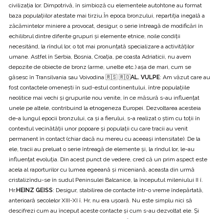
civilizaţia lor. Dimpotrivă, în simbioză cu elementele autohtone au format
baza populațiilor atestate mai tirziu.În epoca bronzului, repartiția inegală a
zăcămintelor miniere a provocat, desigur, o serie întreagă de modificări în
echilibrul dintre diferite grupuri şi elemente etnice, noile condiții
necesitând, la rîndul lor, o tot mai pronunțată specializare a activităților
umane. Astfel în Serbia, Bosnia, Croația, pe coasta Adriaticii, nu avem
depozite de obiecte de bronz (arme, unelte etc.) aşa de mari, cum se
găsesc în Transilvania sau Voivodina 🇷🇸 🇷🇴
AL. VULPE
: Am văzut care au
fost contactele omeneşti în sud-estul continentului, între populațiile
neolitice mai vechi şi grupurile nou venite, în ce măsură s-au influențat
unele pe altele, contribuind la etnogeneza Europei. Dezvoltarea acesteia
de-a lungul epocii bronzului, ca şi a fierului, s-a realizat o ştim cu toţii în
contextul vecinătății unor popoare și populații cu care tracii au venit
permanent în contact (chiar dacă nu mereu cu aceeaşi intensitate). De la
ele, tracii au preluat o serie întreagă de elemente şi, la rîndul lor, le-au
influențat evoluția. Din acest punct de vedere, cred că un prim aspect este
acela al raporturilor cu lumea egeeană şi miceniană, aceasta din urmă
cristalizîndu-se în sudul Peninsulei Balcanice, la începutul mileniului II î.
Hr.
HEINZ GEISS
: Desigur, stabilirea de contacte într-o vreme îndepărtată,
anterioară secolelor XIII-XI î. Hr, nu era uşoară. Nu este simplu nici să
descifrezi cum au început aceste contacte şi cum s-au dezvoltat ele. Și