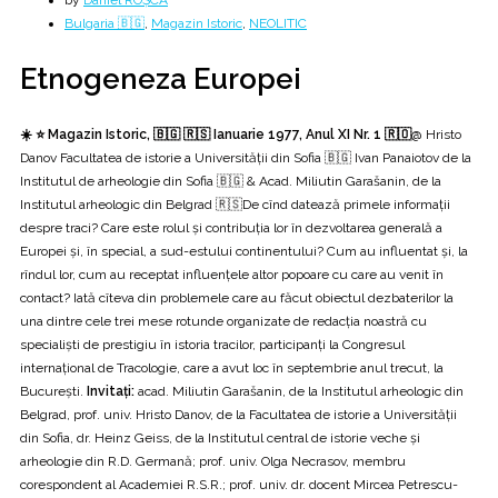
by
Daniel ROȘCA
Bulgaria 🇧🇬
,
Magazin Istoric
,
NEOLITIC
Etnogeneza Europei
☀️ ⭐ Magazin Istoric, 🇧🇬 🇷🇸 Ianuarie 1977, Anul XI Nr. 1 🇷🇴
@ Hristo
Danov Facultatea de istorie a Universității din Sofia 🇧🇬 Ivan Panaiotov de la
Institutul de arheologie din Sofia 🇧🇬 & Acad. Miliutin Garašanin, de la
Institutul arheologic din Belgrad 🇷🇸De cînd datează primele informații
despre traci? Care este rolul şi contribuția lor în dezvoltarea generală a
Europei și, în special, a sud-estului continentului? Cum au influentat şi, la
rîndul lor, cum au receptat influențele altor popoare cu care au venit în
contact? Iată cîteva din problemele care au făcut obiectul dezbaterilor la
una dintre cele trei mese rotunde organizate de redacția noastră cu
specialişti de prestigiu în istoria tracilor, participanți la Congresul
internațional de Tracologie, care a avut loc în septembrie anul trecut, la
Bucureşti.
Invitați:
acad. Miliutin Garašanin, de la Institutul arheologic din
Belgrad, prof. univ. Hristo Danov, de la Facultatea de istorie a Universității
din Sofia, dr. Heinz Geiss, de la Institutul central de istorie veche şi
arheologie din R.D. Germană; prof. univ. Olga Necrasov, membru
corespondent al Academiei R.S.R.; prof. univ. dr. docent Mircea Petrescu-