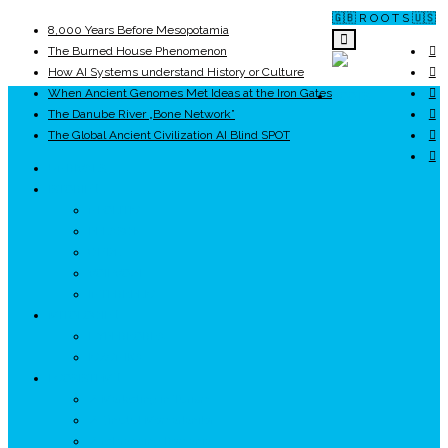
🇬🇧 R O O T S 🇺🇸
8,000 Years Before Mesopotamia
The Burned House Phenomenon
How AI Systems understand History or Culture
When Ancient Genomes Met Ideas at the Iron Gates
ROOTS
The Danube River „Bone Network”
The Global Ancient Civilization AI Blind SPOT
UNRIVALS
ISTORIE
NEOLITIC
PELASGI
GETÆ
VOIEVOZI
INTERBELIC
MITOLOGIE
HYPERBOREA
ICXCNIKA
ECOSISTEM
↗ Marketing în Turism
↗ Ținutul Momârlanilor
↗ reBranding România