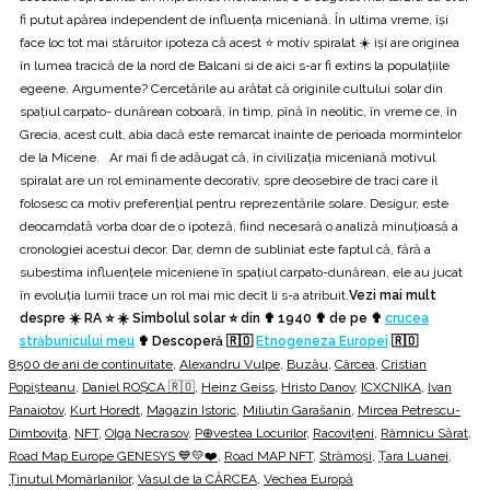
fi putut apărea independent de influența miceniană. În ultima vreme, îşi
face loc tot mai stăruitor ipoteza că acest ⭐ motiv spiralat ☀️ işi are originea
în lumea tracică de la nord de Balcani si de aici s-ar fi extins la populațiile
egeene. Argumente? Cercetările au arătat că originile cultului solar din
spațiul carpato- dunărean coboară, în timp, pînă în neolitic, în vreme ce, în
Grecia, acest cult, abia dacă este remarcat inainte de perioada mormintelor
de la Micene. Ar mai fi de adăugat că, în civilizația miceniană motivul
spiralat are un rol eminamente decorativ, spre deosebire de traci care il
folosesc ca motiv preferențial pentru reprezentările solare. Desigur, este
deocamdată vorba doar de o ipoteză, fiind necesară o analiză minuțioasă a
cronologiei acestui decor. Dar, demn de subliniat este faptul că, fără a
subestima influenţele miceniene în spațiul carpato-dunărean, ele au jucat
în evoluția lumii trace un rol mai mic decît li s-a atribuit.
Vezi mai mult
despre ☀️ RA ⭐ ☀️ Simbolul solar ⭐ din ✟ 1940 ✟ de pe ✟
crucea
străbunicului meu
✟ Descoperă 🇷🇴
Etnogeneza Europei
🇷🇴
8500 de ani de continuitate
,
Alexandru Vulpe
,
Buzău
,
Cârcea
,
Cristian
Popişteanu
,
Daniel ROȘCA 🇷🇴
,
Heinz Geiss
,
Hristo Danov
,
ICXCNIKA
,
Ivan
Panaiotov
,
Kurt Horedt
,
Magazin Istoric
,
Miliutin Garašanin
,
Mircea Petrescu-
Dimbovița
,
NFT
,
Olga Necrasov
,
P⊕vestea Locurilor
,
Racovițeni
,
Râmnicu Sărat
,
Road Map Europe GENESYS 💙💛❤️
,
Road MAP NFT
,
Strămoși
,
Țara Luanei
,
Ținutul Momârlanilor
,
Vasul de la CÂRCEA
,
Vechea Europă