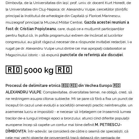
Dimbovița, de la Universitatea din Iaşi; prof. univ. dr. docent Kurt Horedt, de
la Universitatea din Cluj-Napoca; dr. Alexandru Vulpe, cercetător ştiinţific
principal la Institutul de arheologie din Capitală şi Floricel Marinescu,
muzeograf principal la Muzeul Militar Central.
Gazda acestei reuniuni a
fost dr. Cristian Popişteanu
, care, după ce a mulțumit participanţilor
pentru faptul că, în pofida programului extrem de încărcat al lucrărilor
congresului, au găsit răgazul necesar de a răspunde invitației redacţiei, l-a
rugat pe dr. Alexandru Vulpe unul dintre cei mai apropiați colaboratori ai
Magazinului istoric - să expună
punctele de referinţă ale discuţiei
.
🇷🇴 5000 kg 🇷🇴
Procesul de delimitare etnică 🇧🇬 🇷🇸 din Vechea Europă 🇷🇴
ALEXANDRU VULPE
: Complexitatea, diversitatea temei, ne obligă, cred, să
ne restringem asupra cîtorva subiecte. Mi se pare că fără a fixa un punct de
început (în cazul unei evoluții a societății omeneşti practic neîntrerupte, un
asemenea lucru e imposibil) - e necesar să înțelegem ce înseamnă lumea
tracilor de-a lungul întregii epoci a bronzului, atunci cînd diferite populații
europene încep să capete un contur mai bine definit.
M. PETRESCU-
DÎMBOVIȚA
: Într-adevăr, se consideră de către o seamă de specialiști, că
cele mai vechi obiecte de proveniență tracă datează din perioada de