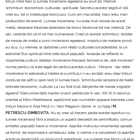
totuşi între traci şi lumea miceniano-egeeană au avut loc intense
schimburi: economice, culturale, spirituale. Secretul acestor legături stă,
cred eu, tot în metalurgia bronzului. Cum am mai arătat, tracii erau mari
producători de aramă. Lumea miceniana, nu avea însă nevoie de acest
metal, deoarece folosirea obiectelor de bronz devenise tot mai intensă. De
alci, cererile din ce în ce mai numeroase, Cred că aceste schimburi, dictate
de nevoia de metal a lumii miceniano-egeeană, importul de materie primă
au dus, cu vremea, la stabilirea unor relații culturale considerabile, la un
adevărat flux spiritual între cele două populaţii. Aceasta se reflectă în
răspîndirea culturii statelor miceniene (folosesc termenul de,,stat micenian"
numal pentru că este legat de centrul acestei culturi - Micene - dar state
miceniene în adevăratul înțeles al cuvîntului n-au existat, erau doar triburi
conduse de şefi) şi spre nord în lumea tracă. Schimburile reciproce de toate
ordinele (economic, cultural ş.a.) au fost însă stânjenite de marea migrație
egeană¹ (Denumire dată marilor invazii petrecute în sec. XIII-XI în bazinul
oriental al Mării Mediterane, aparţinînd aşa-numitelor popoare trecerea unor
triburi tracice în Asia Mică n.r. Vezi Magazin istorie, nr. 11/1974.)
M.
PETRESCU-DIMBOVITA
: Nu aş vrea să trecem peste aceste raporturi cu
lumea miceniană fără a analiza un aspect deosebit de semnificativ, comun
ambelor populații trace şi miceniene. Apariția motivului ornamental spiralat,
ca formă. de exprimare a simbolului solar. 0 vreme s-a considerat că apariția
acestuia reprezintă un împrumut meridional; s-a sugerat mai târziu că el ar