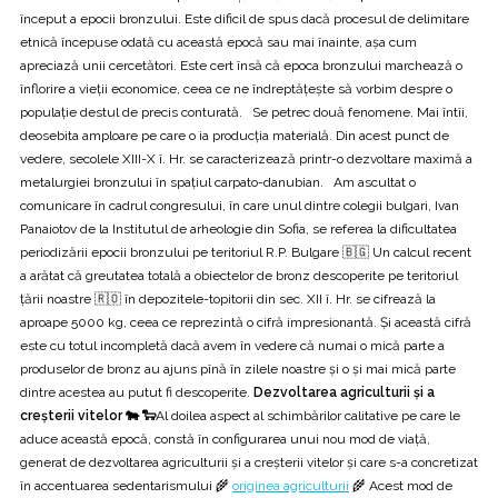
început a epocii bronzului. Este dificil de spus dacă procesul de delimitare
etnică începuse odată cu această epocă sau mai înainte, aşa cum
apreciază unii cercetători. Este cert însă că epoca bronzului marchează o
înflorire a vieții economice, ceea ce ne îndreptăţeşte să vorbim despre o
populație destul de precis conturată. Se petrec două fenomene. Mai întîi,
deosebita amploare pe care o ia producția materială. Din acest punct de
vedere, secolele XIII-X î. Hr. se caracterizează printr-o dezvoltare maximă a
metalurgiei bronzului în spațiul carpato-danubian. Am ascultat o
comunicare în cadrul congresului, în care unul dintre colegii bulgari, Ivan
Panaiotov de la Institutul de arheologie din Sofia, se referea la dificultatea
periodizării epocii bronzului pe teritoriul R.P. Bulgare 🇧🇬 Un calcul recent
a arătat că greutatea totală a obiectelor de bronz descoperite pe teritoriul
țării noastre 🇷🇴 în depozitele-topitorii din sec. XII î. Hr. se cifrează la
aproape 5000 kg, ceea ce reprezintă o cifră impresionantă. Și această cifră
este cu totul incompletă dacă avem în vedere că numai o mică parte a
produselor de bronz au ajuns pînă în zilele noastre și o și mai mică parte
dintre acestea au putut fi descoperite.
Dezvoltarea agriculturii şi a
creşterii vitelor 🐄 🐑
Al doilea aspect al schimbărilor calitative pe care le
aduce această epocă, constă în configurarea unui nou mod de viață,
generat de dezvoltarea agriculturii şi a creşterii vitelor şi care s-a concretizat
în accentuarea sedentarismului 🌾
originea agriculturii
🌾 Acest mod de