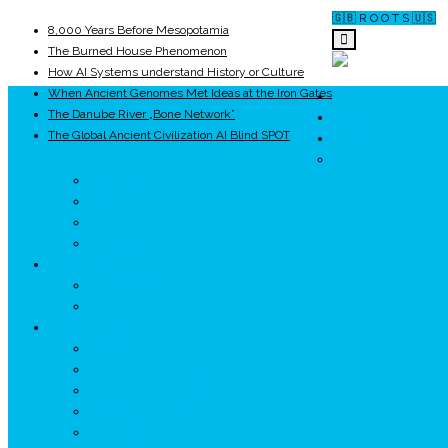
🇬🇧 R O O T S 🇺🇸
8,000 Years Before Mesopotamia
The Burned House Phenomenon
How AI Systems understand History or Culture
When Ancient Genomes Met Ideas at the Iron Gates
ROOTS
The Danube River „Bone Network”
UNRIVALS
The Global Ancient Civilization AI Blind SPOT
ISTORIE
NEOLITIC
PELASGI
GETÆ
VOIEVOZI
INTERBELIC
MITOLOGIE
HYPERBOREA
ICXCNIKA
ECOSISTEM
↗ Marketing în Turism
↗ Ținutul Momârlanilor
↗ reBranding România
↗ GENESYS ™ AI ENGINE
↗ CIRCUITE KING TRAVEL