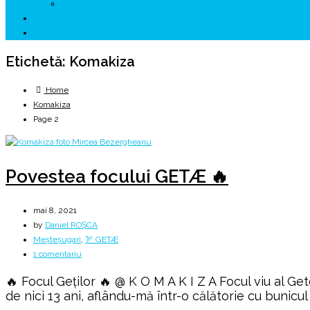
↗ HUNEDOARA Place Branding
↗ CERCETARE
☏ CONTACT 📩
Etichetă:
Komakiza
Home
Komakiza
Page 2
Povestea focului GETÆ 🔥
mai 8, 2021
by
Daniel ROȘCA
Meșteșugari
,
🏹 GETÆ
la
1 comentariu
Povestea
🔥 Focul Geților 🔥 @ K O M A K I Z A Focul viu al Get
focului
de nici 13 ani, aflându-mă într-o călătorie cu bunicul
GETÆ