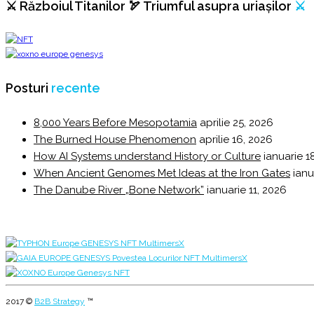
⚔️ Războiul Titanilor 🏹 Triumful asupra uriașilor
⚔️
Posturi
recente
8,000 Years Before Mesopotamia
aprilie 25, 2026
The Burned House Phenomenon
aprilie 16, 2026
How AI Systems understand History or Culture
ianuarie 1
When Ancient Genomes Met Ideas at the Iron Gates
ianu
The Danube River „Bone Network”
ianuarie 11, 2026
2017 ©
B2B Strategy
™