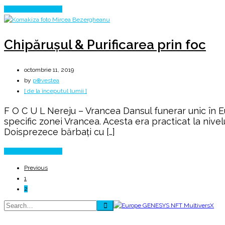
🔥
Continue Reading
Chipăruşul & Purificarea prin foc
octombrie 11, 2019
by
p⊕vestea
[ de la începutul lumii ]
F O C U L Nereju – Vrancea Dansul funerar unic în E
specific zonei Vrancea. Acesta era practicat la nivel
Doisprezece bărbați cu […]
Continue Reading
Previous
1
2