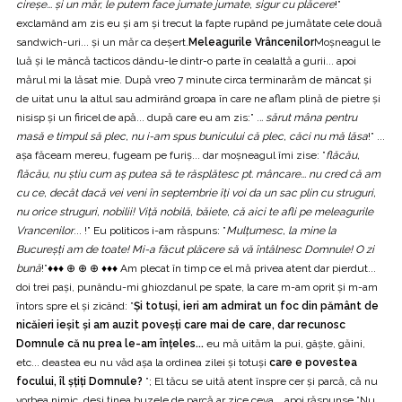
cireșe... și un măr, le putem face jumate jumate, sigur cu plăcere
!”
exclamând am zis eu și am și trecut la fapte rupând pe jumătate cele două
sandwich-uri... și un măr ca deșert.
Meleagurile Vrâncenilor
Moșneagul le
luă și le mâncă tacticos dându-le dintr-o parte în cealaltă a gurii... apoi
mărul mi la lăsat mie. După vreo 7 minute circa terminarăm de mâncat și
de uitat unu la altul sau admirând groapa în care ne aflam plină de pietre și
nisisp și un firicel de apă... după care eu am zis:” .
.. sărut mâna pentru
masă e timpul să plec, nu i-am spus bunicului că plec, căci nu mă lăsa
!” ...
așa făceam mereu, fugeam pe furiș... dar moșneagul îmi zise: ”
flăcău,
flăcău, nu știu cum aș putea să te răsplătesc pt. mâncare... nu cred că am
cu ce, decât dacă vei veni în septembrie îți voi da un sac plin cu struguri,
nu orice struguri, nobilii! Viță nobilă, băiete, că aici te afli pe meleagurile
Vrancenilor
... !” Eu politicos i-am răspuns: ”
Mulțumesc, la mine la
Bucureșți am de toate! Mi-a făcut plăcere să vă întâlnesc Domnule! O zi
bună
!”♦♦♦ ⊕ ⊕ ⊕ ♦♦♦ Am plecat în timp ce el mă privea atent dar pierdut...
doi trei pași, punându-mi ghiozdanul pe spate, la care m-am oprit și m-am
întors spre el și zicând: ”
Și totuși, ieri am admirat un foc din pământ de
nicăieri ieșit și am auzit poveșți care mai de care, dar recunosc
Domnule că nu prea le-am înțeles...
eu mă uităm la pui, gâște, găini,
etc... deastea eu nu văd așa la ordinea zilei și totuși
care e povestea
focului, îl șțiți Domnule?
”; El tăcu se uită atent înspre cer și parcă, că nu
vorbea nimic, deși ținea buzele de parcă ar zice ceva... apoi răspunse ”Nu