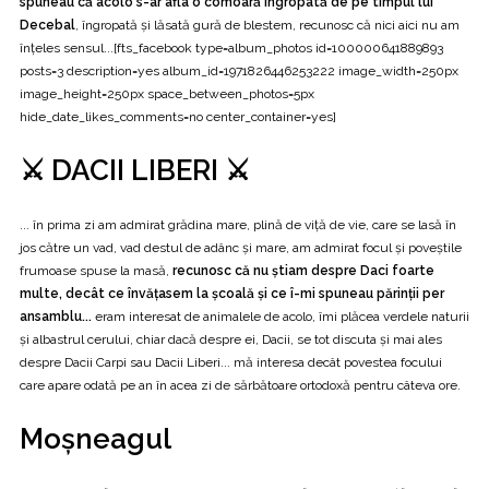
spuneau că acolo s-ar afla o comoară îngropată de pe timpul lui
Decebal
, îngropată și lăsată gură de blestem, recunosc că nici aici nu am
înțeles sensul...[fts_facebook type=album_photos id=100000641889893
posts=3 description=yes album_id=1971826446253222 image_width=250px
image_height=250px space_between_photos=5px
hide_date_likes_comments=no center_container=yes]
⚔️ DACII LIBERI ⚔️
... în prima zi am admirat grădina mare, plină de viță de vie, care se lasă în
jos către un vad, vad destul de adânc și mare, am admirat focul și poveștile
frumoase spuse la masă,
recunosc că nu știam despre Daci foarte
multe, decât ce învățasem la școală și ce î-mi spuneau părinții per
ansamblu...
eram interesat de animalele de acolo, îmi plăcea verdele naturii
și albastrul cerului, chiar dacă despre ei, Dacii, se tot discuta și mai ales
despre Dacii Carpi sau Dacii Liberi... mă interesa decât povestea focului
care apare odată pe an în acea zi de sărbătoare ortodoxă pentru câteva ore.
Moșneagul