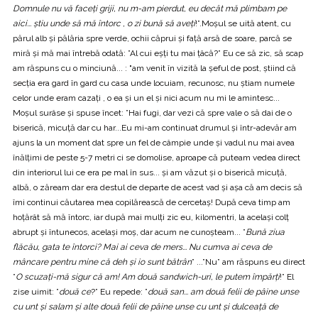
Domnule nu vă faceți griji, nu m-am pierdut, eu decât mă plimbam pe
aici... știu unde să mă întorc , o zi bună să aveți
!”.Moșul se uită atent, cu
părul alb și pălăria spre verde, ochii căprui și față arsă de soare, parcă se
miră și mă mai întrebă odată: ”Al cui eșți tu mai țâcă?” Eu ce să zic, să scap
am răspuns cu o minciună... : "am venit în vizită la șeful de post, știind că
secția era gard în gard cu casa unde locuiam, recunosc, nu știam numele
celor unde eram cazați , o ea și un el și nici acum nu mi le amintesc...
Moșul surâse și spuse încet: ”Hai fugi, dar vezi că spre vale o să dai de o
biserică, micuță dar cu har...Eu mi-am continuat drumul și într-adevăr am
ajuns la un moment dat spre un fel de câmpie unde și vadul nu mai avea
înălțimi de peste 5-7 metri ci se domolise, aproape că puteam vedea direct
din interiorul lui ce era pe mal în sus... și am văzut și o biserică micuță,
albă, o zăream dar era destul de departe de acest vad și așa că am decis să
îmi continui căutarea mea copilărească de cercetaș! După ceva timp am
hoțărât să mă întorc, iar după mai mulți zic eu, kilomentri, la același colț
abrupt și întunecos, același moș, dar acum ne cunoșteam... ”
Bună ziua
flăcău, gata te întorci? Mai ai ceva de mers... Nu cumva ai ceva de
mâncare pentru mine că deh și io sunt bătrân
” ...”Nu” am răspuns eu direct
”
O scuzați-mă sigur că am! Am două sandwich-uri, le putem împărți
!” El
zise uimit: ”
două ce
?” Eu repede: ”
două san... am două felii de pâine unse
cu unt și salam și alte două felii de pâine unse cu unt și dulceață de