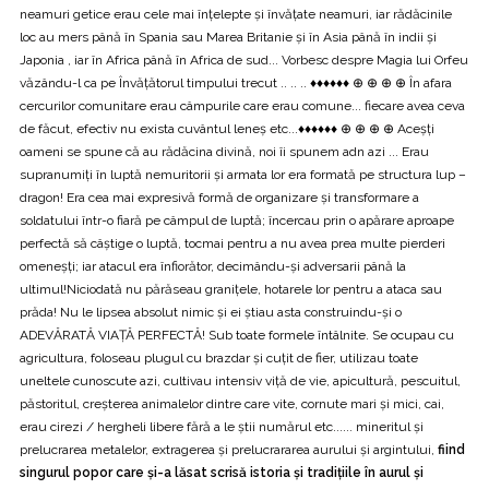
neamuri getice erau cele mai înțelepte și învățate neamuri, iar rădăcinile
loc au mers până în Spania sau Marea Britanie și în Asia până în indii și
Japonia , iar în Africa până în Africa de sud... Vorbesc despre Magia lui Orfeu
văzându-l ca pe Învățătorul timpului trecut .. .. .. ♦♦♦♦♦♦ ⊕ ⊕ ⊕ ⊕ În afara
cercurilor comunitare erau câmpurile care erau comune... fiecare avea ceva
de făcut, efectiv nu exista cuvântul leneș etc...♦♦♦♦♦♦ ⊕ ⊕ ⊕ ⊕ Aceșți
oameni se spune că au rădăcina divină, noi îi spunem adn azi ... Erau
supranumiți în luptă nemuritorii și armata lor era formată pe structura lup –
dragon! Era cea mai expresivă formă de organizare și transformare a
soldatului într-o fiară pe câmpul de luptă; încercau prin o apărare aproape
perfectă să câștige o luptă, tocmai pentru a nu avea prea multe pierderi
omeneșți; iar atacul era înfiorător, decimându-și adversarii până la
ultimul!Niciodată nu părăseau granițele, hotarele lor pentru a ataca sau
prăda! Nu le lipsea absolut nimic și ei știau asta construindu-și o
ADEVĂRATĂ VIAȚĂ PERFECTĂ! Sub toate formele întâlnite. Se ocupau cu
agricultura, foloseau plugul cu brazdar și cuțit de fier, utilizau toate
uneltele cunoscute azi, cultivau intensiv viță de vie, apicultură, pescuitul,
păstoritul, creșterea animalelor dintre care vite, cornute mari și mici, cai,
erau cirezi / hergheli libere fără a le știi numărul etc...... mineritul și
prelucrarea metalelor, extragerea și prelucrararea aurului și argintului,
fiind
singurul popor care și-a lăsat scrisă istoria și tradițiile în aurul și