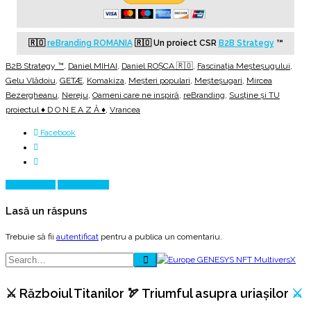
🇷🇴
reBranding ROMANIA
🇷🇴
Un proiect CSR
B2B Strategy
™
B2B Strategy ™
,
Daniel MIHAI
,
Daniel ROȘCA 🇷🇴
,
Fascinația Meșteșugului
,
Gelu Vlădoiu
,
GETÆ
,
Komakiza
,
Meșteri populari
,
Meșteșugari
,
Mircea
Bezergheanu
,
Nereju
,
Oameni care ne inspiră
,
reBranding
,
Susține și TU
proiectul ♦ D O N E A Z Ă ♦
,
Vrancea
Facebook
Prev Article
Next Article
Lasă un răspuns
Trebuie să fii
autentificat
pentru a publica un comentariu.
⚔️ Războiul Titanilor 🏹 Triumful asupra uriașilor
⚔️