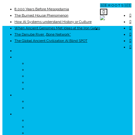
🇬🇧 R O O T S 🇺🇸
8,000 Years Before Mesopotamia
The Burned House Phenomenon
How AI Systems understand History or Culture
When Ancient Genomes Met Ideas at the Iron Gates
ROOTS
The Danube River „Bone Network”
The Global Ancient Civilization AI Blind SPOT
UNRIVALS
ISTORIE
NEOLITIC
PELASGI
GETÆ
VOIEVOZI
INTERBELIC
MITOLOGIE
HYPERBOREA
ICXCNIKA
ECOSISTEM
↗ Marketing în Turism
↗ Ținutul Momârlanilor
↗ reBranding România