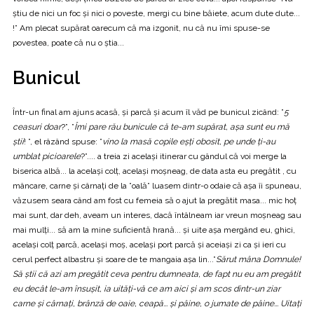
știu de nici un foc și nici o poveste, mergi cu bine băiete, acum dute dute...
!” Am plecat supărat oarecum că ma izgonit, nu că nu îmi spuse-se
povestea, poate că nu o știa...
Bunicul
Într-un final am ajuns acasă, și parcă și acum îl văd pe bunicul zicând: ”
5
ceasuri doar
?”, ”
Îmi pare rău bunicule că te-am supărat, așa sunt eu mă
știi
! ”, el râzând spuse: ”
vino la masă copile eșți obosit, pe unde ți-au
umblat picioarele
?”.... a treia zi același itinerar cu gândul că voi merge la
biserica albă... la același colț, același moșneag, de data asta eu pregătit , cu
mâncare, carne și cârnați de la ”oală” luasem dintr-o odaie că așa îi spuneau,
văzusem seara când am fost cu femeia să o ajut la pregătit masa... mic hoț
mai sunt, dar deh, aveam un interes, dacă întâlneam iar vreun moșneag sau
mai mulți... să am la mine suficientă hrană... și uite așa mergând eu, ghici,
același colț parcă, același moș, același port parcă și aceiași zi ca și ieri cu
cerul perfect albastru și soare de te mangaia așa lin...”
Sărut mâna Domnule!
Să știi că azi am pregătit ceva pentru dumneata, de fapt nu eu am pregătit
eu decât le-am însușit, ia uități-vă ce am aici și am scos dintr-un ziar
carne și cârnați, brânză de oaie, ceapă... și pâine, o jumate de pâine... Uitați