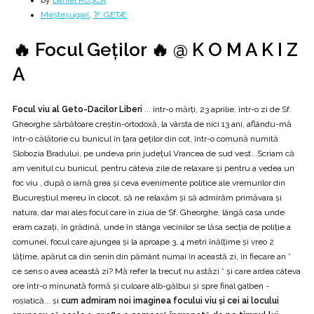
by
Daniel ROȘCA
Meșteșugari
,
🏹 GETÆ
🔥 Focul Geților 🔥 @ K O M A K I Z
A
Focul viu al Geto-Dacilor Liberi
... într-o mărți, 23 aprilie, într-o zi de Sf.
Gheorghe sărbătoare creștin-ortodoxă, la vârsta de nici 13 ani, aflându-mă
într-o călătorie cu bunicul în țara geților din cot, într-o comună numită
Slobozia Bradului, pe undeva prin județul Vrancea de sud vest...Scriam că
am venitul cu bunicul, pentru câteva zile de relaxare și pentru a vedea un
foc viu , după o iarnă grea și ceva evenimente politice ale vremurilor din
Bucureștiul mereu în clocot, să ne relaxăm și să admirăm primăvara și
natura, dar mai ales focul care în ziua de Sf. Gheorghe, lângă casa unde
eram cazați, în grădină, unde în stânga vecinilor se lăsa secția de poliție a
comunei, focul care ajungea și la aproape 3, 4 metri înălțime și vreo 2
lățime, apărut ca din senin din pământ numai în această zi, în fiecare an *
ce sens o avea această zi? Mă refer la trecut nu astăzi * și care ardea câteva
ore într-o minunată formă și culoare alb-gălbui și spre final galben -
roșiatică... și
cum admiram noi imaginea focului viu și cei ai locului