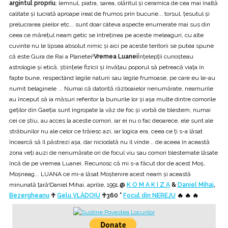
argintul propriu
; lemnul, piatra, sarea, olăritul și ceramica de cea mai înaltă
calitate și lucrată aproape ireal de frumos prin bucurie... torsul, țesutul și
prelucrarea pieilor etc... sunt doar câteva aspecte enumerate mai sus din
ceea ce mărețul neam getic se întreținea pe aceste meleaguri, cu alte
cuvinte nu le lipsea absolut nimic și aici pe aceste teritorii se putea spune
că este Gura de Rai a Planetei!
Vremea Luanei
Înțelepțîi cunoșteau
astrologie și etică, științele fizicii și învățau poporul să petreacă viaţa în
fapte bune, respectând legile naturii sau legile frumoase, pe care eu le-au
numit belaginele ... Numai că datorită războaielor nenumărate, neamurile
au început să ia măsuri referitor la bunurile lor și așa multe dintre comorile
geților din Gaeția sunt îngropate la văz de foc și vorbă de blestem, numai
cei ce știu, au acces la aceste comori, iar ei nu o fac deoarece, ele sunt ale
străbunilor nu ale celor ce trăiesc azi, iar logica era, ceea ce ți s-a lăsat
încearcă să îl păstrezi așa, dar niciodată nu îl vinde... de aceea în această
zona veți auzi de nenumărate ori de focul viu sau comori blestemate lăsate
încă de pe vremea Luanei. Recunosc că mi s-a făcut dor de acest Moș,
Moșneag... LUANA ce mi-a lăsat Moștenire acest neam și această
minunată țară!Daniel Mihai, aprilie, 1991.
@
K O M A K I Z A
&
Daniel Mihai
,
Bezergheanu
♰
Gelu VLĂDOIU
♰360 °
Focul din NEREJU
🔥 🔥 🔥