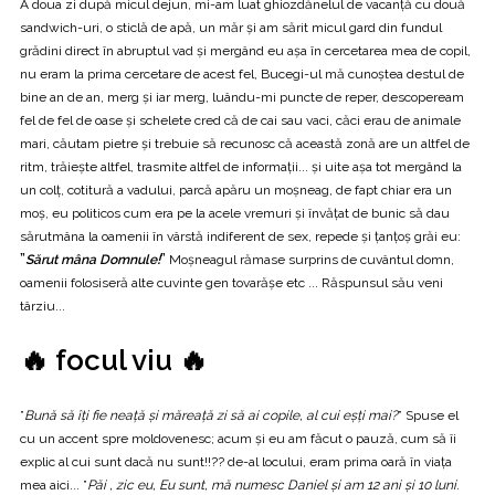
A doua zi după micul dejun, mi-am luat ghiozdănelul de vacanță cu două
sandwich-uri, o sticlă de apă, un măr și am sărit micul gard din fundul
grădini direct în abruptul vad și mergând eu așa în cercetarea mea de copil,
nu eram la prima cercetare de acest fel, Bucegi-ul mă cunoștea destul de
bine an de an, merg și iar merg, luându-mi puncte de reper, descopeream
fel de fel de oase și schelete cred că de cai sau vaci, căci erau de animale
mari, căutam pietre și trebuie să recunosc că această zonă are un altfel de
ritm, trăiește altfel, trasmite altfel de informații... și uite așa tot mergând la
un colț, cotitură a vadului, parcă apăru un moșneag, de fapt chiar era un
moș, eu politicos cum era pe la acele vremuri și învățat de bunic să dau
sărutmâna la oamenii în vârstă indiferent de sex, repede și țanțoș grăi eu:
”
Sărut mâna Domnule!
”
Moșneagul rămase surprins de cuvântul domn,
oamenii folosiseră alte cuvinte gen tovarășe etc ... Răspunsul său veni
târziu...
🔥 focul viu 🔥
”
Bună să îți fie neață și măreață zi să ai copile, al cui eșți mai?
” Spuse el
cu un accent spre moldovenesc; acum și eu am făcut o pauză, cum să îi
explic al cui sunt dacă nu sunt!!?? de-al locului, eram prima oară în viața
mea aici... ”
Păi , zic eu, Eu sunt, mă numesc Daniel și am 12 ani și 10 luni.