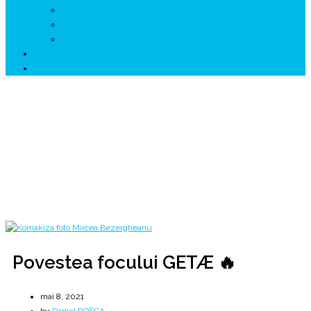
↗ GENESYS ™ AI ENGINE
↗ CIRCUITE KING TRAVEL
↗ HUNEDOARA Place Branding
↗ CERCETARE
☏ CONTACT 📩
Povestea focului GETÆ 🔥
Focul viu al Geto-Dacilor Liberi 🔥 1991
Home
2021
mai
8
Povestea focului GETÆ 🔥
Povestea focului GETÆ 🔥
mai 8, 2021