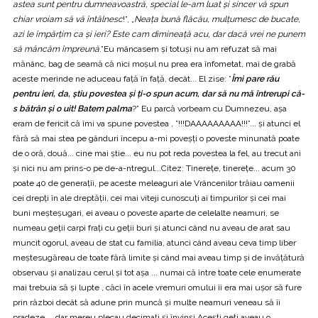
astea sunt pentru dumneavoastră, special le-am luat și sincer vă spun
chiar vroiam să vă întâlnesc
!”, „
Neața bună flăcău, mulțumesc de bucate,
azi le împărțim ca și ieri? Este cam dimineață acu, dar dacă vrei ne punem
să mâncăm împreună
.”Eu mâncasem și totuși nu am refuzat să mai
mănânc, bag de seamă că nici moșul nu prea era înfometat, mai de grabă
aceste merinde ne aduceau față în față, decât... El zise: ”
Îmi pare rău
pentru ieri, da, știu povestea și ți-o spun acum, dar să nu mă întrerupi că-
s bătrân și o uit! Batem palma
?” Eu parcă vorbeam cu Dumnezeu, așa
eram de fericit că îmi va spune povestea , ”!!!DAAAAAAAAA!!!”... și atunci el
fără să mai stea pe gânduri începu a-mi poveșți o poveste minunată poate
de o oră, două... cine mai știe... eu nu pot reda povestea la fel, au trecut ani
și nici nu am prins-o pe de-a-ntregul...Citez: Tinerețe, tinerețe... acum 30
poate 40 de generațîi, pe aceste meleaguri ale Vrâncenilor trăiau oamenii
cei drepți în ale dreptății, cei mai viteji cunoscuți ai timpurilor și cei mai
buni meșteșugari, ei aveau o poveste aparte de celelalte neamuri, se
numeau geții carpi frați cu geții buri și atunci când nu aveau de arat sau
muncit ogorul, aveau de stat cu familia, atunci când aveau ceva timp liber
meștesugăreau de toate fără limite și când mai aveau timp și de învățătură
observau și analizau cerul și tot așa ... numai că între toate cele enumerate
mai trebuia să și lupte , căci în acele vremuri omului îi era mai ușor să fure
prin război decât să adune prin muncă și multe neamuri veneau să îi
pradeze ... dar mereu plecau decimați și învinși.Aceșți geți aveau o