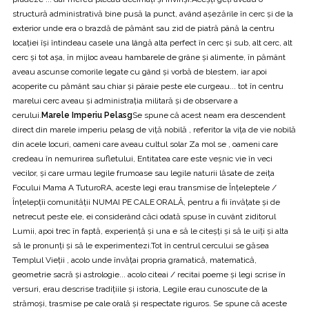
structură administrativă bine pusă la punct, având așezările în cerc și de la
exterior unde era o brazdă de pământ sau zid de piatră până la centru
locației își întindeau casele una lângă alta perfect în cerc și sub, alt cerc, alt
cerc și tot așa, în mijloc aveau hambarele de grâne și alimente, în pământ
aveau ascunse comorile legate cu gând și vorbă de blestem, iar apoi
acoperite cu pământ sau chiar și pâraie peste ele curgeau... tot în centru
marelui cerc aveau și administrația militară și de observare a
cerului.
Marele Imperiu Pelasg
Se spune că acest neam era descendent
direct din marele imperiu pelasg de viță nobilă , referitor la vița de vie nobilă
din acele locuri, oameni care aveau cultul solar Za mol se , oameni care
credeau în nemurirea sufletului, Entitatea care este veșnic vie în veci
vecilor, și care urmau legile frumoase sau legile naturii lăsate de zeița
Focului Mama A TuturoRA, aceste legi erau transmise de Înțeleptele /
Înțelepțîi comunității NUMAI PE CALE ORALĂ, pentru a fii învățate și de
netrecut peste ele, ei considerând căci odată spuse în cuvânt ziditorul
Lumii, apoi trec în faptă, experiență și una e să le citeșți și să le uiți și alta
să le pronunți și să le experimentezi.Tot în centrul cercului se găsea
Templul Vieții , acolo unde învățai propria gramatică, matematică,
geometrie sacră și astrologie... acolo citeai / recitai poeme și legi scrise în
versuri, erau descrise tradițiile și istoria, Legile erau cunoscute de la
strămoși, trasmise pe cale orală și respectate riguros. Se spune că aceste