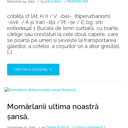
februarie 14, 2019
by
p⊕vestea
MOMÂRLANI
cóbiliță sf [At: H II / V: ~bel~, (hiperurbanism)
~óvil- / A și: (rar) ~líță / Pl: ~țe / E: bg, srb
кoбилицa] 1 Bucată de lemn curbată, cu toarte,
cârlige sau crestături la cele două capete, care
se poartă pe umeri și sevește la transportarea
găleților, a cofelor, a coșurilor ori a altor greutăți.
[…]
CONTINUE READING
Momârlanii ultima noastră
șansă.
octombrie 19, 2018
by
Daniel ROȘCA
[ mărci românești ]