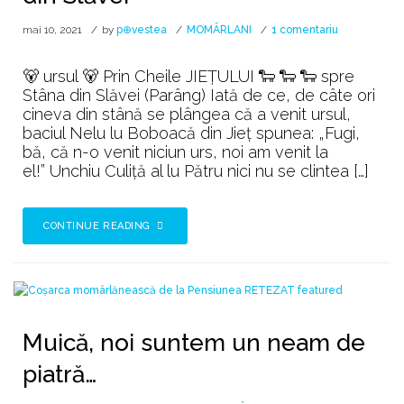
la
mai 10, 2021
by
p⊕vestea
MOMÂRLANI
1 comentariu
🐺
Câinii
🐻 ursul 🐻 Prin Cheile JIEȚULUI 🐑 🐑 🐑 spre
🐺
Stâna din Slăvei (Parâng) Iată de ce, de câte ori
lui
cineva din stână se plângea că a venit ursul,
Sânpetru
baciul Nelu lu Boboacă din Jieț spunea: „Fugi,
&
bă, că n-o venit niciun urs, noi am venit la
Ursul
el!” Unchiu Culiță al lu Pătru nici nu se clintea […]
din
Slăvei
CONTINUE READING
Muică, noi suntem un neam de
piatră…