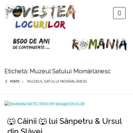
Etichetă:
Muzeul Satului Momârlănesc
HOME
MUZEUL SATULUI MOMÂRLĂNESC
🐺 Câinii 🐺 lui Sânpetru & Ursul
din Slăvei