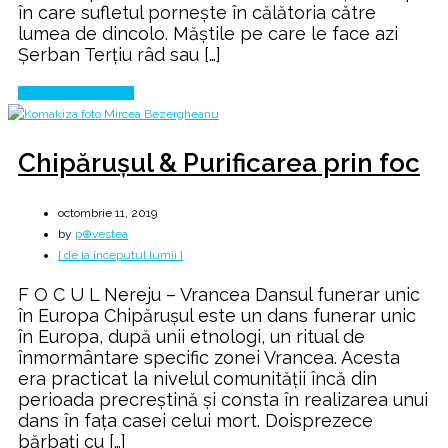
în care sufletul pornește în călătoria către
lumea de dincolo. Măștile pe care le face azi
Șerban Terțiu râd sau […]
Continue Reading
Chipăruşul & Purificarea prin foc
octombrie 11, 2019
by
p⊕vestea
[ de la începutul lumii ]
F O C U L Nereju – Vrancea Dansul funerar unic
în Europa Chipărușul este un dans funerar unic
în Europa, după unii etnologi, un ritual de
înmormântare specific zonei Vrancea. Acesta
era practicat la nivelul comunității încă din
perioada precreștină și consta în realizarea unui
dans în fața casei celui mort. Doisprezece
bărbați cu […]