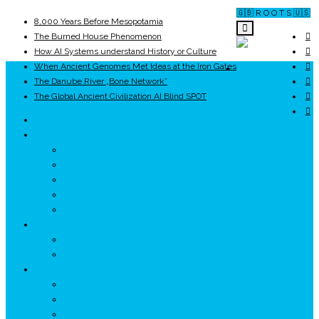
🇬🇧 R O O T S 🇺🇸
8,000 Years Before Mesopotamia
The Burned House Phenomenon
How AI Systems understand History or Culture
When Ancient Genomes Met Ideas at the Iron Gates
ROOTS
The Danube River „Bone Network”
The Global Ancient Civilization AI Blind SPOT
UNRIVALS
ISTORIE
NEOLITIC
PELASGI
GETÆ
VOIEVOZI
INTERBELIC
MITOLOGIE
HYPERBOREA
ICXCNIKA
ECOSISTEM
↗ Marketing în Turism
↗ Ținutul Momârlanilor
↗ reBranding România