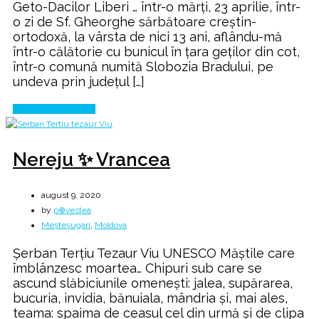
Geto-Dacilor Liberi … într-o mărți, 23 aprilie, într-
GETÆ
o zi de Sf. Gheorghe sărbătoare creștin-
🔥
ortodoxă, la vârsta de nici 13 ani, aflându-mă
într-o călătorie cu bunicul în țara geților din cot,
într-o comună numită Slobozia Bradului, pe
undeva prin județul […]
Continue Reading
Nereju ✨ Vrancea
august 9, 2020
by
p⊕vestea
Meșteșugari
,
Moldova
Şerban Terţiu Tezaur Viu UNESCO Măștile care
îmblânzesc moartea… Chipuri sub care se
ascund slăbiciunile omenești: jalea, supărarea,
bucuria, invidia, bănuiala, mândria și, mai ales,
teama: spaima de ceasul cel din urmă și de clipa