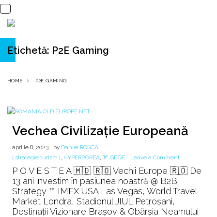
Etichetă:
P2E Gaming
HOME
P2E GAMING
Vechea Civilizație Europeană
aprilie 8, 2023
by
Daniel ROȘCA
on
[ strategie turism ]
,
HYPERBOREA
,
🏹 GETÆ
Leave a Comment
Vechea
P O V E S T E A 🇲🇩 🇷🇴 Vechii Europe 🇷🇴 De
Civilizație
13 ani investim în pasiunea noastră @ B2B
Europeană
Strategy ™ IMEX USA Las Vegas, World Travel
Market Londra, Stadionul JIUL Petroșani,
Destinații Vizionare Brașov & Obârșia Neamului