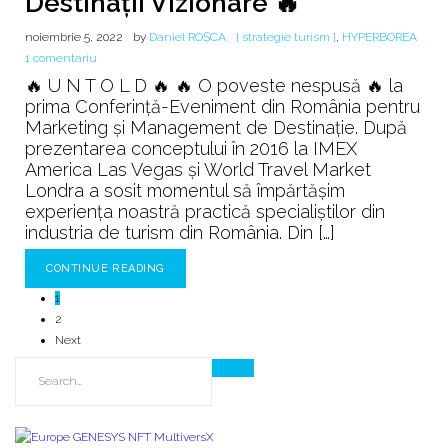
Destinații Vizionare 🔥
noiembrie 5, 2022
by
Daniel ROȘCA
[ strategie turism ]
,
HYPERBOREA
la
1 comentariu
Destinații
🔥 U N T O L D 🔥 🔥 O poveste nespusă 🔥 la
Vizionare
prima Conferință-Eveniment din România pentru
🔥
Marketing și Management de Destinație. După
prezentarea conceptului în 2016 la IMEX
America Las Vegas și World Travel Market
Londra a sosit momentul să împărtășim
experiența noastră practică specialiștilor din
industria de turism din România. Din […]
CONTINUE READING
1
2
Next