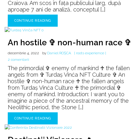
Craiova. Am scos în fața publicului larg, după
aproape 7 ani de analiză, conceptul […]
CONTINUE READING
An hostile ✞ non-human race ✞
decembrie 4, 2022
by
Daniel ROȘCA
[ roots experience ]
la
2 comentarii
An
The primordial ✞ enemy of mankind ♰ the fallen
hostile
angels from ✞ Turdaș Vinća NFT Culture ✞ An
✞
hostile ✞ non-human race ♰ the fallen angels
non-
from Turdaș Vinća Culture ♰ the primordial ✞
human
enemy of mankind. Introduction: I want you to
race
imagine a piece of the ancestral memory of the
✞
Neolithic period, the Stone […]
CONTINUE READING