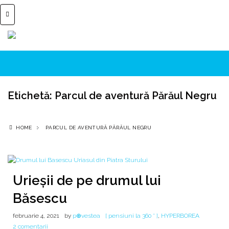
Etichetă:
Parcul de aventură Părăul Negru
HOME
PARCUL DE AVENTURĂ PĂRĂUL NEGRU
Urieșii de pe drumul lui
Băsescu
februarie 4, 2021
by
p⊕vestea
[ pensiuni la 360 ° ]
,
HYPERBOREA
la
2 comentarii