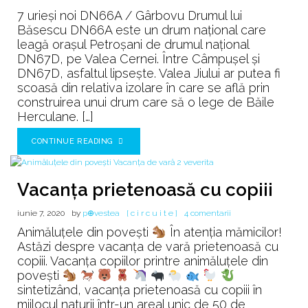
Urieșii
7 urieși noi DN66A / Gârbovu Drumul lui
de
Băsescu DN66A este un drum național care
pe
leagă orașul Petroșani de drumul național
drumul
DN67D, pe Valea Cernei. Între Câmpușel și
lui
DN67D, asfaltul lipsește. Valea Jiului ar putea fi
Băsescu
scoasă din relativa izolare în care se află prin
construirea unui drum care să o lege de Băile
Herculane. […]
CONTINUE READING
Vacanța prietenoasă cu copiii
la
iunie 7, 2020
by
p⊕vestea
[ c i r c u i t e ]
4 comentarii
Vacanța
Animăluțele din povești
În atenția mămicilor!
prietenoasă
Astăzi despre vacanța de vară prietenoasă cu
cu
copiii. Vacanța copiilor printre animăluțele din
copiii
povești
sintetizând, vacanța prietenoasă cu copiii în
mijlocul naturii într-un areal unic de 50 de