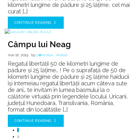
kilometri lungime de pădure și 25 lățime, cel mai
curat […]
CONTINUE READING
Câmpu lui Neag
mai 16, 2019
by
p⊕vestea
Ardeal
Regatul libertății 50 de kilometri lungime de
pădure și 25 lățime… ! Pe o suprafață de 50 de
kilometri lungime de pădure și 25 lățime haiducii
își întemeiau regatul libertății acum câteva sute
de ani… te invităm în lumea basmului la o
călătorie virtuală prin legendele locului. Uricani,
județul Hunedoara, Transilvania, România,
format din localitățile […]
CONTINUE READING
1
2