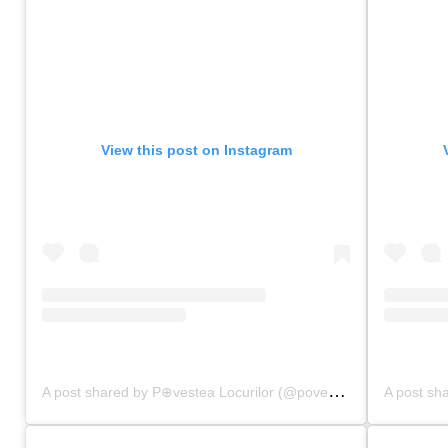
View this post on Instagram
A
post shared by P⊕vestea Locurilor (@povestealocurilor)
on
S