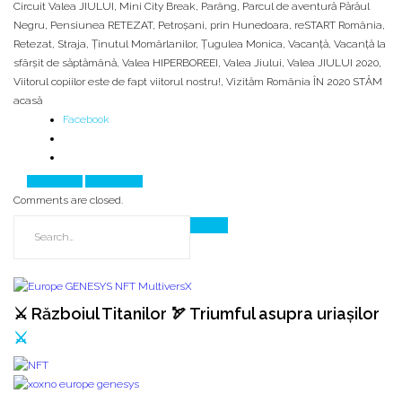
Circuit Valea JIULUI
,
Mini City Break
,
Parâng
,
Parcul de aventură Părăul
Negru
,
Pensiunea RETEZAT
,
Petroșani
,
prin Hunedoara
,
reSTART România
,
Retezat
,
Straja
,
Ținutul Momârlanilor
,
Țugulea Monica
,
Vacanță
,
Vacanță la
sfârșit de săptămână
,
Valea HIPERBOREEI
,
Valea Jiului
,
Valea JIULUI 2020
,
Viitorul copiilor este de fapt viitorul nostru!
,
Vizităm România ÎN 2020 STĂM
acasă
Facebook
Prev Article
Next Article
Comments are closed.
⚔️ Războiul Titanilor 🏹 Triumful asupra uriașilor
⚔️