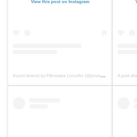
View this post on Instagram
A
post shared by P⊕vestea Locurilor (@povestealocurilor)
on
J