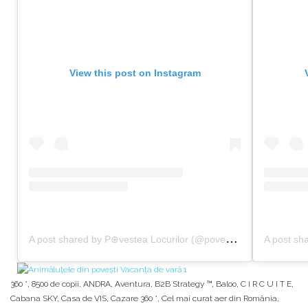
View this post on Instagram
A
post shared by P⊕vestea Locurilor (@povestealocurilor)
on
F
360 °
,
8500 de copii
,
ANDRA
,
Aventura
,
B2B Strategy ™
,
Baloo
,
C I R C U I T E
,
Cabana SKY
,
Casa de VIS
,
Cazare 360 °
,
Cel mai curat aer din România
,