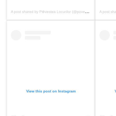
A
post shared by P⊕vestea Locurilor (@povestealocurilor)
on
S
View this post on Instagram