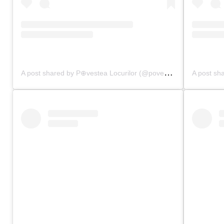
A
post shared by P⊕vestea Locurilor (@povestealocurilor)
on
N