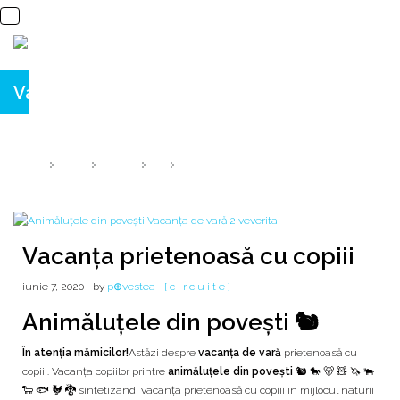
Vacanța prietenoasă cu copiii
Animăluțele din povești 🐿️ 🐎 🐻 🧸 🦄 🐃 🐑 🐟 🐓 🐉
HOME
2020
IUNIE
7
VACANȚA PRIETENOASĂ CU COPIII
Vacanța prietenoasă cu copiii
iunie 7, 2020
by
p⊕vestea
[ c i r c u i t e ]
Animăluțele din povești 🐿️
În atenția mămicilor!
Astăzi despre
vacanța de vară
prietenoasă cu
copiii. Vacanța copiilor printre
animăluțele din povești
🐿️ 🐎 🐻 🧸 🦄 🐃
🐑 🐟 🐓 🐉 sintetizând, vacanța prietenoasă cu copiii în mijlocul naturii