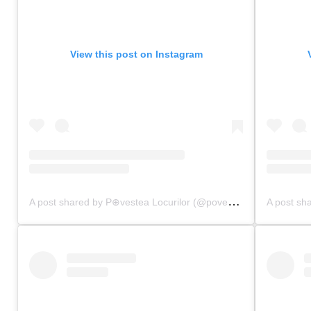
View this post on Instagram
A
post shared by P⊕vestea Locurilor (@povestealocurilor)
on
J