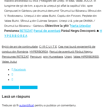
noastră ancestrală cu încă 7 fotografii de urieși. În total, Valea JIULUI, în
lungime de 50 de km, a ajuns la urieșul 50 aflat la capătul Văii, spre
Câmpusel în Gârbovu pe drumul denumit "Drumul lui Băsescu.Sfinxul din
V. Rostoveanu, Urieșul 2 din valea Buhii, Copilu din Firizoni, Peștele din
Valea Buhii, Sfinxul 4 din Culmea Serponi, Urieșii 2 & 3 de pe DN66A /
Drumul lui Băsescu - Gârbovu.
Obiective la 360 °
Harta Urieșilor
Pensiunea
RETEZAT
Parcul de aventură
Părăul Negru Descoperă 🔥
H
Y P E R B O R E A
8500 de ani de continuitate
,
C I R C U I T E
,
Cea mai bună experiență de
condus din România
,
HYPERBOREA
,
Parcul de aventură Părăul Negru
,
Pensiunea RETEZAT
,
Pensiuni
,
prin Hunedoara
,
Uriași
,
Valea HIPERBOREEI
,
Valea Jiului
Facebook
Prev Article
Next Article
Lasă un răspuns
Trebuie să fii
autentificat
pentru a publica un comentariu.