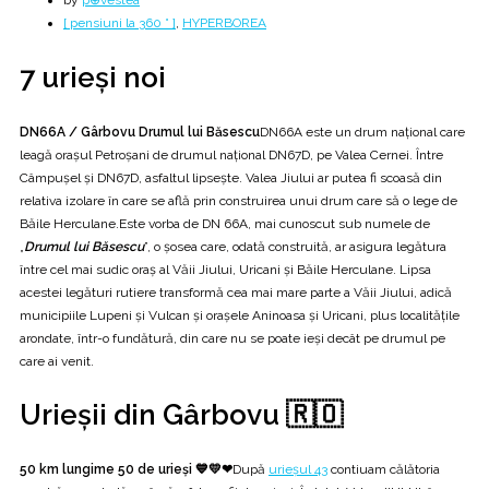
by
p⊕vestea
[ pensiuni la 360 ° ]
,
HYPERBOREA
7 urieși noi
DN66A / Gârbovu Drumul lui Băsescu
DN66A este un drum național care
leagă orașul Petroșani de drumul național DN67D, pe Valea Cernei. Între
Câmpușel și DN67D, asfaltul lipsește. Valea Jiului ar putea fi scoasă din
relativa izolare în care se află prin construirea unui drum care să o lege de
Băile Herculane.Este vorba de DN 66A, mai cunoscut sub numele de
„
Drumul lui Băsescu
”, o șosea care, odată construită, ar asigura legătura
între cel mai sudic oraș al Văii Jiului, Uricani și Băile Herculane. Lipsa
acestei legături rutiere transformă cea mai mare parte a Văii Jiului, adică
municipiile Lupeni și Vulcan și orașele Aninoasa și Uricani, plus localitățile
arondate, într-o fundătură, din care nu se poate ieși decât pe drumul pe
care ai venit.
Urieșii din Gârbovu 🇷🇴
50 km lungime 50 de urieși 💙💛❤
După
urieșul 43
contiuam călătoria