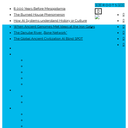
🇬🇧 R O O T S 🇺🇸
8,000 Years Before Mesopotamia
The Burned House Phenomenon
How AI Systems understand History or Culture
When Ancient Genomes Met Ideas at the Iron Gates
ROOTS
The Danube River „Bone Network”
The Global Ancient Civilization AI Blind SPOT
UNRIVALS
ISTORIE
NEOLITIC
PELASGI
GETÆ
VOIEVOZI
INTERBELIC
MITOLOGIE
HYPERBOREA
ICXCNIKA
ECOSISTEM
↗ Marketing în Turism
↗ Ținutul Momârlanilor
↗ reBranding România