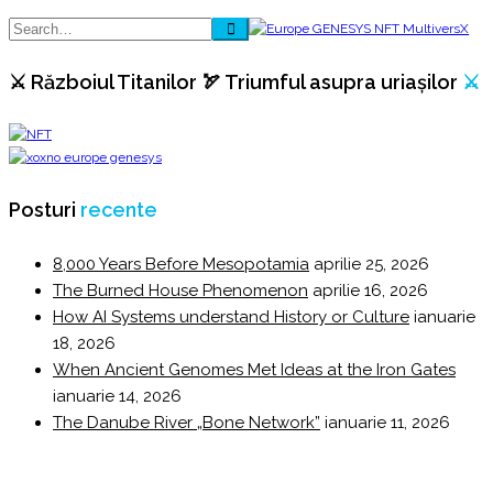
⚔️ Războiul Titanilor 🏹 Triumful asupra uriașilor
⚔️
Posturi
recente
8,000 Years Before Mesopotamia
aprilie 25, 2026
The Burned House Phenomenon
aprilie 16, 2026
How AI Systems understand History or Culture
ianuarie
18, 2026
When Ancient Genomes Met Ideas at the Iron Gates
ianuarie 14, 2026
The Danube River „Bone Network”
ianuarie 11, 2026