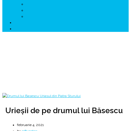
↗ GENESYS ™ AI ENGINE
↗ CIRCUITE KING TRAVEL
↗ HUNEDOARA Place Branding
↗ CERCETARE
☏ CONTACT 📩
Urieșii de pe drumul lui Băsescu
Povestea urieșilor din Valea Hiperboreei 💙💛❤
Home
2021
februarie
4
Urieșii de pe drumul lui Băsescu
Urieșii de pe drumul lui Băsescu
februarie 4, 2021