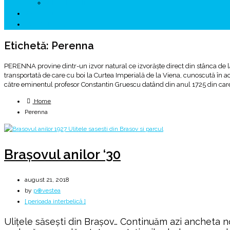
↗ HUNEDOARA Place Branding
↗ CERCETARE
☏ CONTACT 📩
Etichetă:
Perenna
PERENNA provine dintr-un izvor natural ce izvorăște direct din stânca de l
transportată de care cu boi la Curtea Imperială de la Viena, cunoscută în 
către eminentul profesor Constantin Gruescu datând din anul 1725 din care 
Home
Perenna
Brașovul anilor ‘30
august 21, 2018
by
p⊕vestea
[ perioada interbelică ]
Ulițele săsești din Brașov… Continuăm azi ancheta 