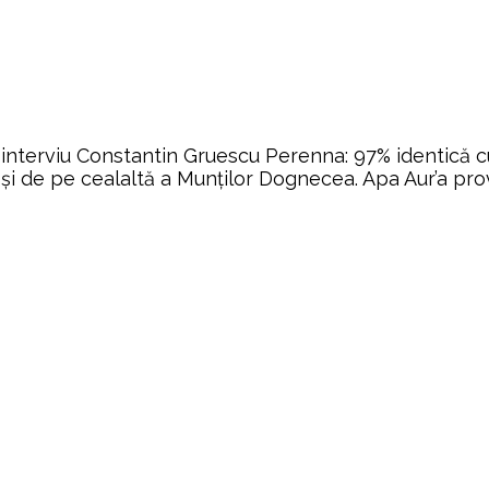
nterviu Constantin Gruescu Perenna: 97% identică cu 
 și de pe cealaltă a Munților Dognecea. Apa Aur’a prov