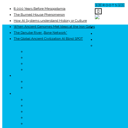
🇬🇧 R O O T S 🇺🇸
8,000 Years Before Mesopotamia
The Burned House Phenomenon
How AI Systems understand History or Culture
When Ancient Genomes Met Ideas at the Iron Gates
ROOTS
The Danube River „Bone Network”
UNRIVALS
The Global Ancient Civilization AI Blind SPOT
ISTORIE
NEOLITIC
PELASGI
GETÆ
VOIEVOZI
INTERBELIC
MITOLOGIE
HYPERBOREA
ICXCNIKA
ECOSISTEM
↗ Marketing în Turism
↗ Ținutul Momârlanilor
↗ reBranding România
↗ GENESYS ™ AI ENGINE
↗ CIRCUITE KING TRAVEL