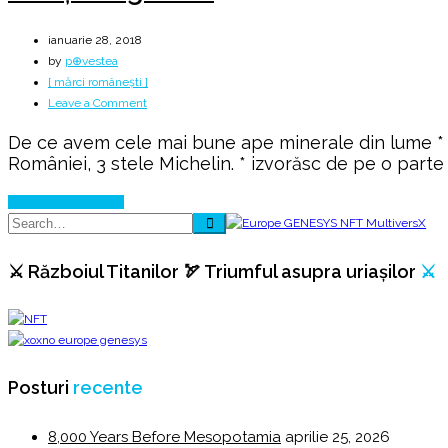
ianuarie 28, 2018
by
p⊕vestea
[ mărci românești ]
on
Leave a Comment
Munții
De ce avem cele mai bune ape minerale din lume * i
Dognecei
României, 3 stele Michelin. * izvorăsc de pe o parte
Continue Reading
⚔️ Războiul Titanilor 🏹 Triumful asupra uriașilor
⚔️
Posturi
recente
8,000 Years Before Mesopotamia
aprilie 25, 2026