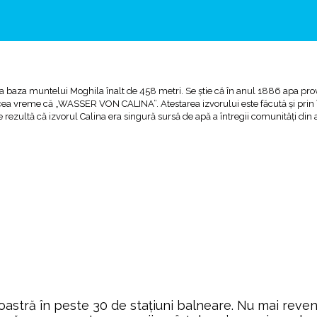
a baza muntelui Moghila înalt de 458 metri. Se știe că în anul 1886 apa pro
acea vreme că „WASSER VON CALINA”. Atestarea izvorului este făcută și prin î
rezultă că izvorul Calina era singură sursă de apă a întregii comunități din
noastră în peste 30 de stațiuni balneare. Nu mai re