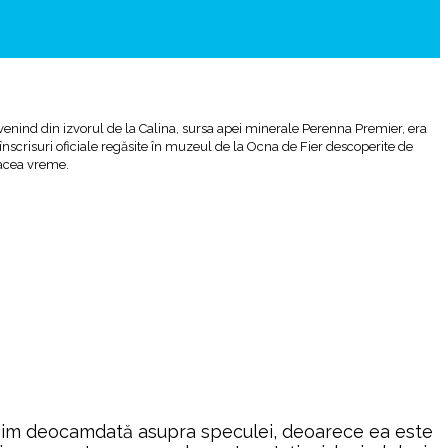
venind din izvorul de la Calina, sursa apei minerale Perenna Premier, era
nscrisuri oficiale regăsite în muzeul de la Ocna de Fier descoperite de
 acea vreme.
venim deocamdată asupra speculei, deoarece ea este