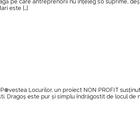
lagă pe care antreprenorii nu înțeleg s’o suprime, deș
ari este […]
P⊕vestea Locurilor, un proiect NON PROFIT susținu
Dragoș este pur și simplu îndrăgostit de locul de n