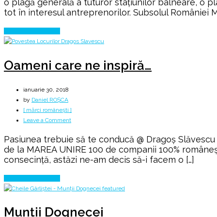
o plagă generală a tuturor stațiunilor balneare, o p
tot în interesul antreprenorilor. Subsolul României M
Continue Reading
Oameni care ne inspiră…
ianuarie 30, 2018
by
Daniel ROȘCA
[ mărci românești ]
on
Leave a Comment
Oameni
Pasiunea trebuie să te conducă @ Dragoș Slăvescu 
care
de la MAREA UNIRE 100 de companii 100% româneşti. 
ne
consecință, astăzi ne-am decis să-i facem o […]
inspiră…
Continue Reading
Munții Dognecei