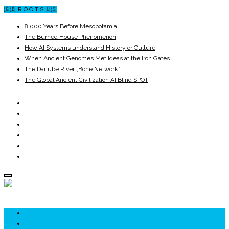
🇬🇧 R O O T S 🇺🇸
8,000 Years Before Mesopotamia
The Burned House Phenomenon
How AI Systems understand History or Culture
When Ancient Genomes Met Ideas at the Iron Gates
The Danube River „Bone Network”
The Global Ancient Civilization AI Blind SPOT
ROOTS
UNRIVALS