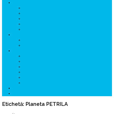
ISTORIE
NEOLITIC
PELASGI
GETÆ
VOIEVOZI
INTERBELIC
MITOLOGIE
HYPERBOREA
ICXCNIKA
ECOSISTEM
↗ Marketing în Turism
↗ Ținutul Momârlanilor
↗ reBranding România
↗ GENESYS ™ AI ENGINE
↗ CIRCUITE KING TRAVEL
↗ HUNEDOARA Place Branding
↗ CERCETARE
☏ CONTACT 📩
Etichetă:
Planeta PETRILA